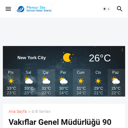
26°C
New York City
Pts
Sal
Çar
Per
Cum
Cts
Paz
33°C
33°C
31°C
30°C
31°C
29°C
25°C
23°C
23°C
22°C
24°C
24°C
21°C
22°C
Ana Sayfa
4/B İlanları
Vakıflar Genel Müdürlüğü 90