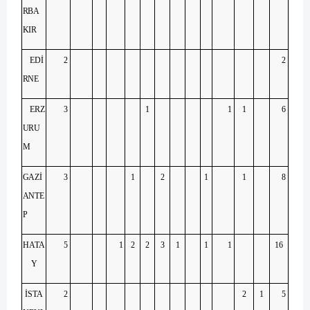
RBA
KIR
EDİ
2
2
RNE
ERZ
3
1
1
1
6
URU
M
GAZİ
3
1
2
1
1
8
ANTE
P
HATA
5
1
2
2
3
1
1
1
16
Y
İSTA
2
2
1
5