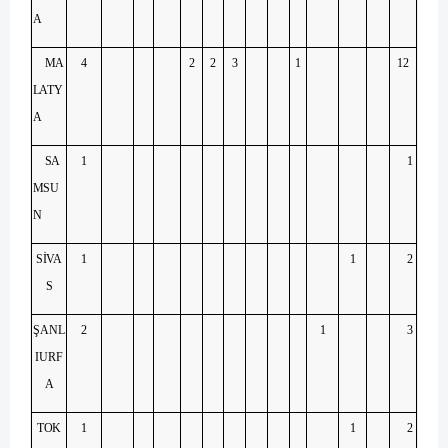
A
MA
4
2
2
3
1
12
LATY
A
SA
1
1
MSU
N
SİVA
1
1
2
S
ŞANL
2
1
3
IURF
A
TOK
1
1
2