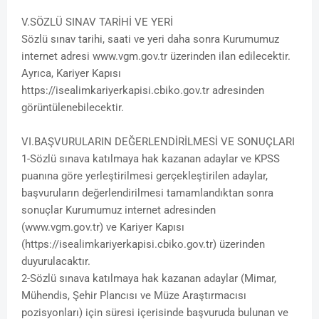
V.SÖZLÜ SINAV TARİHİ VE YERİ
Sözlü sınav tarihi, saati ve yeri daha sonra Kurumumuz
internet adresi www.vgm.gov.tr üzerinden ilan edilecektir.
Ayrıca, Kariyer Kapısı
https://isealimkariyerkapisi.cbiko.gov.tr adresinden
görüntülenebilecektir.
VI.BAŞVURULARIN DEĞERLENDİRİLMESİ VE SONUÇLARI
1-Sözlü sınava katılmaya hak kazanan adaylar ve KPSS
puanına göre yerleştirilmesi gerçekleştirilen adaylar,
başvuruların değerlendirilmesi tamamlandıktan sonra
sonuçlar Kurumumuz internet adresinden
(www.vgm.gov.tr) ve Kariyer Kapısı
(https://isealimkariyerkapisi.cbiko.gov.tr) üzerinden
duyurulacaktır.
2-Sözlü sınava katılmaya hak kazanan adaylar (Mimar,
Mühendis, Şehir Plancısı ve Müze Araştırmacısı
pozisyonları) için süresi içerisinde başvuruda bulunan ve