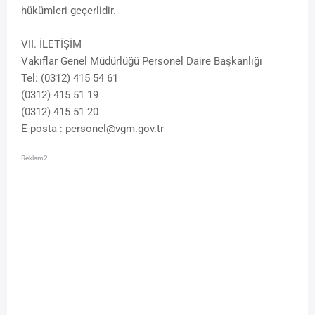
hükümleri geçerlidir.
VII. İLETİŞİM
Vakıflar Genel Müdürlüğü Personel Daire Başkanlığı
Tel: (0312) 415 54 61
(0312) 415 51 19
(0312) 415 51 20
E-posta : personel@vgm.gov.tr
Reklam2