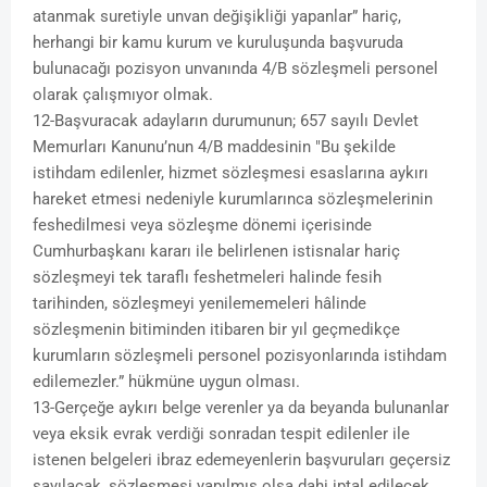
atanmak suretiyle unvan değişikliği yapanlar” hariç,
herhangi bir kamu kurum ve kuruluşunda başvuruda
bulunacağı pozisyon unvanında 4/B sözleşmeli personel
olarak çalışmıyor olmak.
12-Başvuracak adayların durumunun; 657 sayılı Devlet
Memurları Kanunu’nun 4/B maddesinin "Bu şekilde
istihdam edilenler, hizmet sözleşmesi esaslarına aykırı
hareket etmesi nedeniyle kurumlarınca sözleşmelerinin
feshedilmesi veya sözleşme dönemi içerisinde
Cumhurbaşkanı kararı ile belirlenen istisnalar hariç
sözleşmeyi tek taraflı feshetmeleri halinde fesih
tarihinden, sözleşmeyi yenilememeleri hâlinde
sözleşmenin bitiminden itibaren bir yıl geçmedikçe
kurumların sözleşmeli personel pozisyonlarında istihdam
edilemezler.” hükmüne uygun olması.
13-Gerçeğe aykırı belge verenler ya da beyanda bulunanlar
veya eksik evrak verdiği sonradan tespit edilenler ile
istenen belgeleri ibraz edemeyenlerin başvuruları geçersiz
sayılacak, sözleşmesi yapılmış olsa dahi iptal edilecek,