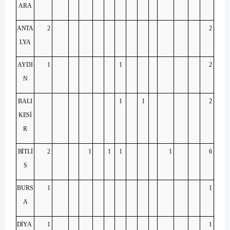
ARA
ANTA
2
2
LYA
AYDI
1
1
2
N
BALI
1
1
2
KESİ
R
BİTLİ
2
1
1
1
1
6
S
BURS
1
1
A
DİYA
1
1