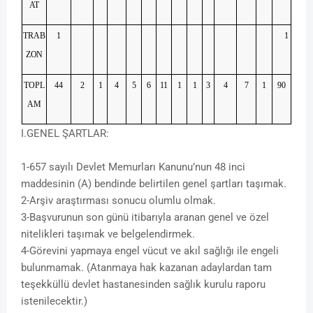
AT
TRAB
1
1
ZON
TOPL
44
2
1
4
5
6
11
1
1
3
4
7
1
90
AM
I.GENEL ŞARTLAR:
1-657 sayılı Devlet Memurları Kanunu’nun 48 inci
maddesinin (A) bendinde belirtilen genel şartları taşımak.
2-Arşiv araştırması sonucu olumlu olmak.
3-Başvurunun son günü itibarıyla aranan genel ve özel
nitelikleri taşımak ve belgelendirmek.
4-Görevini yapmaya engel vücut ve akıl sağlığı ile engeli
bulunmamak. (Atanmaya hak kazanan adaylardan tam
teşekküllü devlet hastanesinden sağlık kurulu raporu
istenilecektir.)