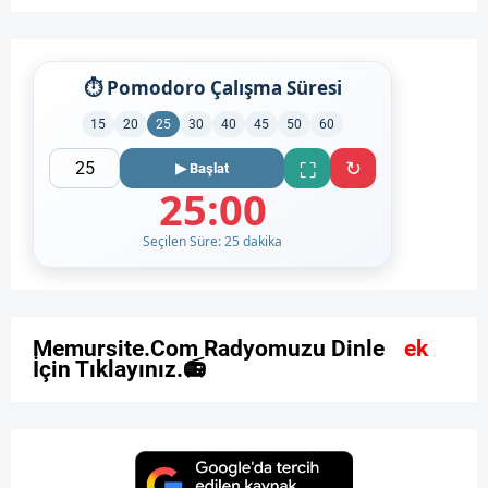
⏱ Pomodoro Çalışma Süresi
15
20
25
30
40
45
50
60
↻
⛶
▶ Başlat
25:00
Seçilen Süre: 25 dakika
M
e
m
u
r
s
i
t
e
.
C
o
m
R
a
d
y
o
m
u
z
u
D
i
n
l
e
m
e
k
İ
ç
i
n
T
ı
k
l
a
y
ı
n
ı
z
.
