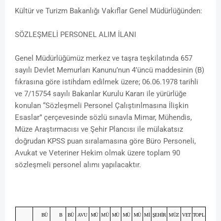
Kültür ve Turizm Bakanlığı Vakıflar Genel Müdürlüğünden:
SÖZLEŞMELİ PERSONEL ALIM İLANI
Genel Müdürlüğümüz merkez ve taşra teşkilatında 657
sayılı Devlet Memurları Kanunu’nun 4’üncü maddesinin (B)
fıkrasına göre istihdam edilmek üzere; 06.06.1978 tarihli
ve 7/15754 sayılı Bakanlar Kurulu Kararı ile yürürlüğe
konulan “Sözleşmeli Personel Çalıştırılmasına İlişkin
Esaslar” çerçevesinde sözlü sınavla Mimar, Mühendis,
Müze Araştırmacısı ve Şehir Plancısı ile mülakatsız
doğrudan KPSS puan sıralamasına göre Büro Personeli,
Avukat ve Veteriner Hekim olmak üzere toplam 90
sözleşmeli personel alımı yapılacaktır.
BÜ
B
BÜ
AVU
MÜ
MÜ
MÜ
MÜ
MÜ
Mİ
ŞEHİR
MÜZ
VET
TOPL