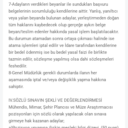
7-Adayların verdikleri beyanlar ile sundukları başvuru
belgelerinin sorumluluğu kendilerine aittir. Yanlış, yanıltıcı
veya yalan beyanda bulunan adaylar, yerleştirmeden doğan
tüm haklarını kaybedecek olup gerçeğe aykırı belge
beyan/teslim edenler hakkında yasal işlem başlatılacaktır.
Bu durumun atamadan sonra ortaya çıkması halinde ise
atama işlemleri iptal edilir ve İdare tarafından kendilerine
bir bedel ödenmiş ise bu bedel yasal faizi ile birlikte
tazmin edilir, sözleşme yapılmış olsa dahi sözleşmeleri
feshedilir.
8-Genel Müdürlük gerekli durumlarda ilanın her
aşamasında iptal ve/veya değişiklik yapma hakkına
sahiptir.
IV.SÖZLÜ SINAVIN ŞEKLİ VE DEĞERLENDİRMESİ
Mühendis, Mimar, Şehir Plancısı ve Müze Araştırmacısı
pozisyonları için sözlü olarak yapılacak olan sınava
girmeye hak kazanan adaylar;
a)Pozisyon unvanına ilişkin mesleki bilgi düzeyi, (50 puan)