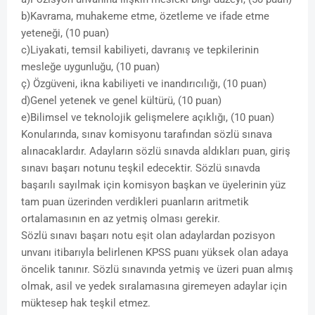
b)Kavrama, muhakeme etme, özetleme ve ifade etme
yeteneği, (10 puan)
c)Liyakati, temsil kabiliyeti, davranış ve tepkilerinin
mesleğe uygunluğu, (10 puan)
ç) Özgüveni, ikna kabiliyeti ve inandırıcılığı, (10 puan)
d)Genel yetenek ve genel kültürü, (10 puan)
e)Bilimsel ve teknolojik gelişmelere açıklığı, (10 puan)
Konularında, sınav komisyonu tarafından sözlü sınava
alınacaklardır. Adayların sözlü sınavda aldıkları puan, giriş
sınavı başarı notunu teşkil edecektir. Sözlü sınavda
başarılı sayılmak için komisyon başkan ve üyelerinin yüz
tam puan üzerinden verdikleri puanların aritmetik
ortalamasının en az yetmiş olması gerekir.
Sözlü sınavı başarı notu eşit olan adaylardan pozisyon
unvanı itibarıyla belirlenen KPSS puanı yüksek olan adaya
öncelik tanınır. Sözlü sınavında yetmiş ve üzeri puan almış
olmak, asil ve yedek sıralamasına giremeyen adaylar için
müktesep hak teşkil etmez.