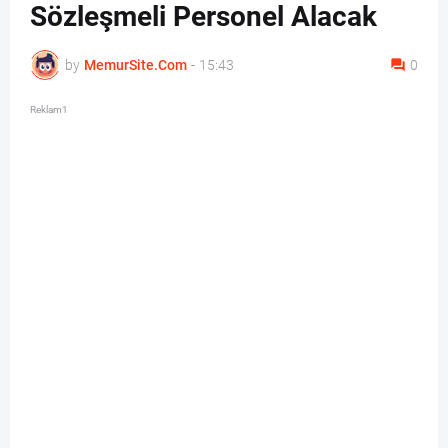
Sözleşmeli Personel Alacak
by
MemurSite.Com
-
15:43
0
Reklam1