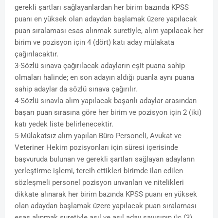
gerekli şartları sağlayanlardan her birim bazında KPSS
puanı en yüksek olan adaydan başlamak üzere yapılacak
puan sıralaması esas alınmak suretiyle, alım yapılacak her
birim ve pozisyon için 4 (dört) katı aday mülakata
çağırılacaktır.
3-Sözlü sınava çağırılacak adayların eşit puana sahip
olmaları halinde; en son adayın aldığı puanla aynı puana
sahip adaylar da sözlü sınava çağırılır.
4-Sözlü sınavla alım yapılacak başarılı adaylar arasından
başarı puan sırasına göre her birim ve pozisyon için 2 (iki)
katı yedek liste belirlenecektir.
5-Mülakatsız alım yapılan Büro Personeli, Avukat ve
Veteriner Hekim pozisyonları için süresi içerisinde
başvuruda bulunan ve gerekli şartları sağlayan adayların
yerleştirme işlemi, tercih ettikleri birimde ilan edilen
sözleşmeli personel pozisyon unvanları ve nitelikleri
dikkate alınarak her birim bazında KPSS puanı en yüksek
olan adaydan başlamak üzere yapılacak puan sıralaması
esas alınmak suretiyle asıl ve asıl aday sayısının üç (3)