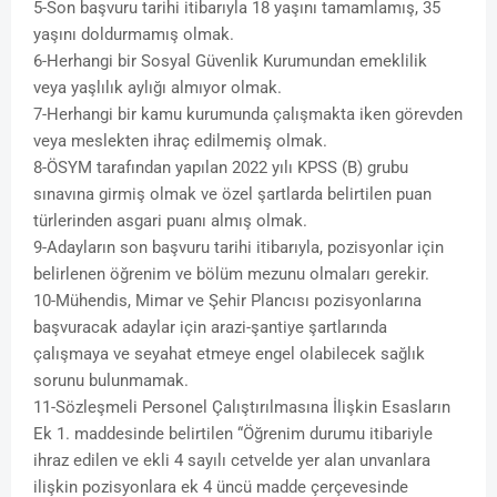
5-Son başvuru tarihi itibarıyla 18 yaşını tamamlamış, 35
yaşını doldurmamış olmak.
6-Herhangi bir Sosyal Güvenlik Kurumundan emeklilik
veya yaşlılık aylığı almıyor olmak.
7-Herhangi bir kamu kurumunda çalışmakta iken görevden
veya meslekten ihraç edilmemiş olmak.
8-ÖSYM tarafından yapılan 2022 yılı KPSS (B) grubu
sınavına girmiş olmak ve özel şartlarda belirtilen puan
türlerinden asgari puanı almış olmak.
9-Adayların son başvuru tarihi itibarıyla, pozisyonlar için
belirlenen öğrenim ve bölüm mezunu olmaları gerekir.
10-Mühendis, Mimar ve Şehir Plancısı pozisyonlarına
başvuracak adaylar için arazi-şantiye şartlarında
çalışmaya ve seyahat etmeye engel olabilecek sağlık
sorunu bulunmamak.
11-Sözleşmeli Personel Çalıştırılmasına İlişkin Esasların
Ek 1. maddesinde belirtilen “Öğrenim durumu itibariyle
ihraz edilen ve ekli 4 sayılı cetvelde yer alan unvanlara
ilişkin pozisyonlara ek 4 üncü madde çerçevesinde