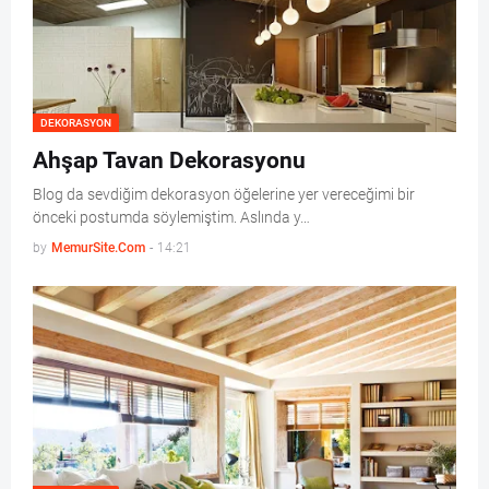
DEKORASYON
Ahşap Tavan Dekorasyonu
Blog da sevdiğim dekorasyon öğelerine yer vereceğimi bir
önceki postumda söylemiştim. Aslında y…
by
MemurSite.Com
-
14:21