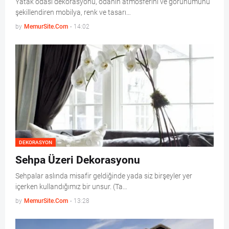
Yatak odası dekorasyonu, odanın atmosferini ve görünümünü
şekillendiren mobilya, renk ve tasarı…
by
MemurSite.Com
-
14:02
DEKORASYON
Sehpa Üzeri Dekorasyonu
Sehpalar aslında misafir geldiğinde yada siz birşeyler yer
içerken kullandığımız bir unsur. (Ta…
by
MemurSite.Com
-
13:28