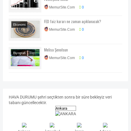
Ekonomi
MemurSite.Com
0
FED faiz kararı ne zaman açıklanacak?
Ekonomi
MemurSite.Com
0
Ekonomi-Piyasa-
Kampanya
Melisa Şenolsun
Biyografi
Dizi
MemurSite.Com
0
Oyuncuları
HAVA
DURUMU
şehri seçtikten sonra bir süre bekleyiz veri
tabanı güncellecektir.