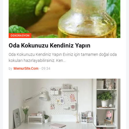
DEKORASYON
Oda Kokunuzu Kendiniz Yapın
Oda Kokunuzu Kendiniz Yapın Eviniz için tamamen doğal oda
kokuları hazırlayabilirsiniz. Ken…
by
MemurSite.Com
-
09:34