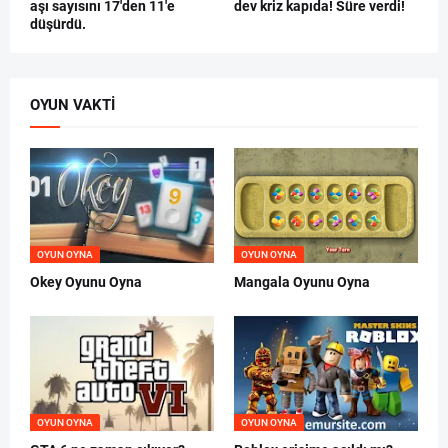
aşı sayısını 17'den 11'e
dev kriz kapıda! Süre verdi!
düşürdü.
OYUN VAKTI
OYUN OYNA
OYUN OYNA
Okey Oyunu Oyna
Mangala Oyunu Oyna
OYUN OYNA
OYUN OYNA