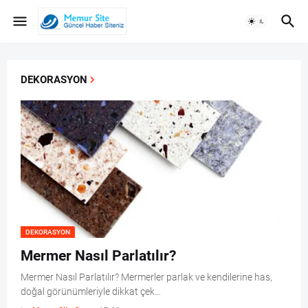
DEKORASYON
DEKORASYON
Mermer Nasıl Parlatılır?
Mermer Nasıl Parlatılır? Mermerler parlak ve kendilerine has,
doğal görünümleriyle dikkat çek…