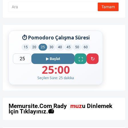
⏱ Pomodoro Çalışma Süresi
15
20
25
30
40
45
50
60
↻
⛶
▶ Başlat
25:00
Seçilen Süre: 25 dakika
M
e
m
u
r
s
i
t
e
.
C
o
m
R
a
d
y
o
m
u
z
u
D
i
n
l
e
m
e
k
İ
ç
i
n
T
ı
k
l
a
y
ı
n
ı
z
.
