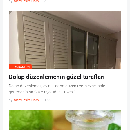
by
MemurSite.Com
-
17:09
DEKORASYON
Dolap düzenlemenin güzel tarafları
Dolap düzenlemek, evinizi daha düzenli ve işlevsel hale
getirmenin harika bir yoludur. Düzenli …
by
MemurSite.Com
-
18:56