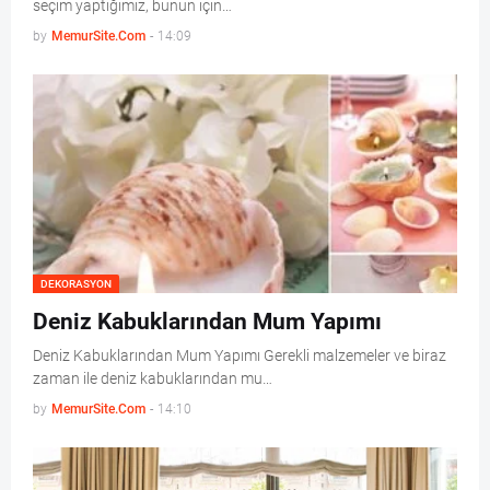
seçim yaptığımız, bunun için…
by
MemurSite.Com
-
14:09
DEKORASYON
Deniz Kabuklarından Mum Yapımı
Deniz Kabuklarından Mum Yapımı Gerekli malzemeler ve biraz
zaman ile deniz kabuklarından mu…
by
MemurSite.Com
-
14:10