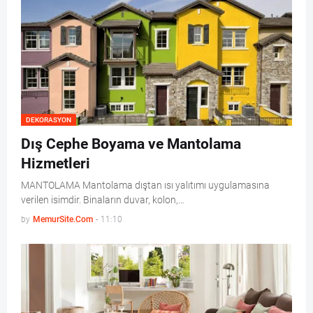
DEKORASYON
Dış Cephe Boyama ve Mantolama
Hizmetleri
MANTOLAMA Mantolama dıştan ısı yalıtımı uygulamasına
verilen isimdir. Binaların duvar, kolon,…
by
MemurSite.Com
-
11:10