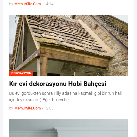
by
MemurSite.Com
-
14:14
DEKORASYON
Kır evi dekorasyonu Hobi Bahçesi
Bu evi gördükten sonra Filly adasına kaçmak gibi bir ruh hali
içindeyim şu an :) Eğer bu evi be…
by
MemurSite.Com
-
12:05