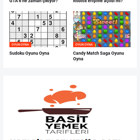
GTA 6 ne zaman çıkıyor?
Roblox erişime açıldı mı?
OYUN OYNA
OYUN OYNA
Sudoku Oyunu Oyna
Candy Match Saga Oyunu
Oyna