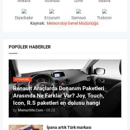
Ankara
İstanbul
İzmir
Adana
Diyarbakır
Erzurum
Samsun
Trabzon
Kaynak:
Meteoroloji Genel Müdürlüğü
POPÜLER HABERLER
OTOMOBIL
Renault Araçlarda Donanım Paketleri
Arasında Ne Farklar Var? Joy, Touch,
Icon, R.S paketleri en dolusu hangi
by
MemurSite.Com
-
08:28
İpana artık Türk markası