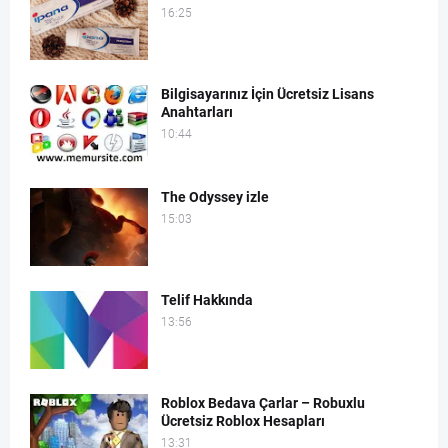
16:25
Bilgisayarınız İçin Ücretsiz Lisans
Anahtarları
10:44
The Odyssey izle
15:03
Telif Hakkında
13:56
Roblox Bedava Çarlar – Robuxlu
Ücretsiz Roblox Hesapları
13:31