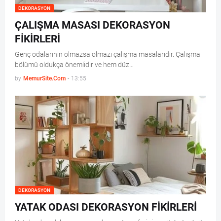
DEKORASYON
ÇALIŞMA MASASI DEKORASYON
FİKİRLERİ
Genç odalarının olmazsa olmazı çalışma masalarıdır. Çalışma
bölümü oldukça önemlidir ve hem düz…
by
MemurSite.Com
-
13:55
DEKORASYON
YATAK ODASI DEKORASYON FİKİRLERİ