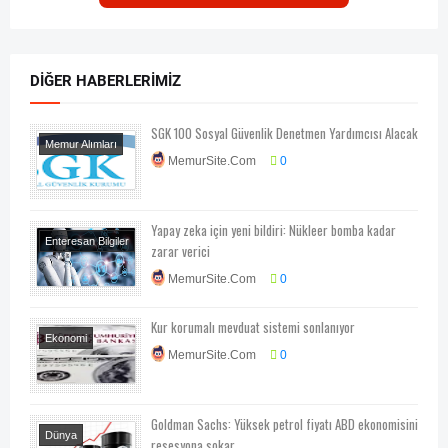
DIĞER HABERLERIMIZ
SGK 100 Sosyal Güvenlik Denetmen Yardımcısı Alacak
Memur Alımları
MemurSite.Com
0
Yapay zeka için yeni bildiri: Nükleer bomba kadar
Enteresan Bilgiler
zarar verici
Eğitim Ve Ders
MemurSite.Com
0
Notları
Her
Telden
Konu
Kur korumalı mevduat sistemi sonlanıyor
Dışı
Teknoloji
Ekonomi
Teknoloji-Otomotiv-
MemurSite.Com
0
Ekonomi-Piyasa-
Program
Kampanya
Goldman Sachs: Yüksek petrol fiyatı ABD ekonomisini
Dünya
resesyona sokar