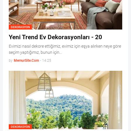
DEKORASYON
Yeni Trend Ev Dekorasyonları - 20
Evimizi nasıl dekore ettiğimiz, evimiz için eşya alırken neye göre
seçim yaptığımız, bunun için…
by
MemurSite.Com
-
14:25
DEKORASYON