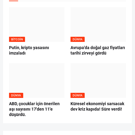
BITCOIN
DÜNYA
Putin, kripto yasasını
Avrupa'da doğal gaz fiyatları
imzaladı
tarihi zirveyi gördü
DÜNYA
DÜNYA
ABD, çocuklar için önerilen
Küresel ekonomiyi sarsacak
aşı sayısını 17'den 11'e
dev kriz kapıda! Süre verdi!
düşürdü.