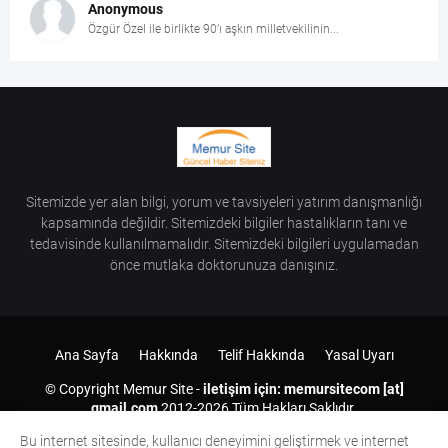
Anonymous
Özgür Özel ile birlikte 90’ı aşkın milletvekilinin...
Sitemizde yer alan bilgi, yorum ve tavsiyeleri yatırım danışmanlığı
kapsamında değildir. Sitemizdeki bilgiler hastalıkların tanı ve
tedavisinde kullanılmamalıdır. Sitemizdeki bilgileri uygulamadan
önce mutlaka doktorunuza danışınız.
Ana Sayfa
Hakkında
Telif Hakkında
Yasal Uyarı
© Copyright
Memur Site
-
iletişim için: memursitecom [at]
gmail.com
2012-
2026 Tüm Hakları Saklıdır.
Bu internet sitesinde, kullanıcı deneyimini geliştirmek ve internet