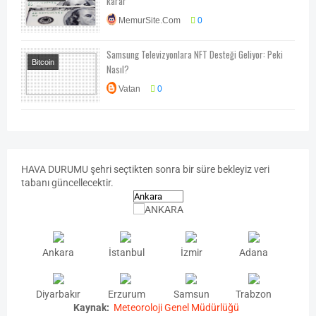
karar
Ekonomi-Piyasa-
MemurSite.Com
0
Kampanya
Samsung Televizyonlara NFT Desteği Geliyor: Peki
Bitcoin
Nasıl?
Teknoloji
Vatan
0
HAVA
DURUMU
şehri seçtikten sonra bir süre bekleyiz veri
tabanı güncellecektir.
Ankara
İstanbul
İzmir
Adana
Diyarbakır
Erzurum
Samsun
Trabzon
Kaynak:
Meteoroloji Genel Müdürlüğü