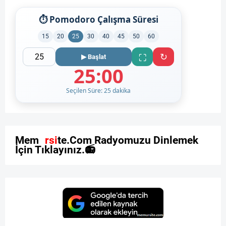
⏱ Pomodoro Çalışma Süresi
15
20
25
30
40
45
50
60
↻
⛶
▶ Başlat
25:00
Seçilen Süre: 25 dakika
M
e
m
u
r
s
i
t
e
.
C
o
m
R
a
d
y
o
m
u
z
u
D
i
n
l
e
m
e
k
İ
ç
i
n
T
ı
k
l
a
y
ı
n
ı
z
.
