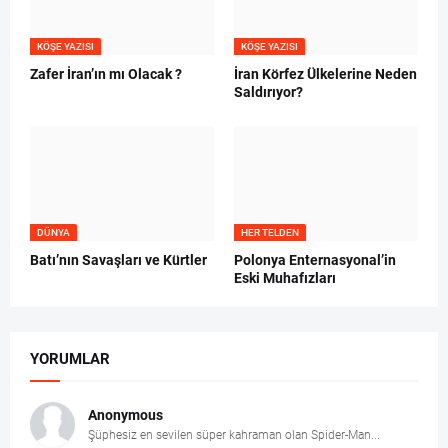
KÖŞE YAZISI
KÖŞE YAZISI
Zafer İran’ın mı Olacak ?
İran Körfez Ülkelerine Neden
Saldırıyor?
DÜNYA
HER TELDEN
Batı’nın Savaşları ve Kürtler
Polonya Enternasyonal’in
Eski Muhafızları
YORUMLAR
Anonymous
Şüphesiz en sevilen süper kahraman olan Spider-Man...