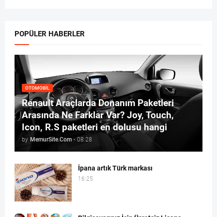
POPÜLER HABERLER
OTOMOBIL
Renault Araçlarda Donanım Paketleri
Arasında Ne Farklar Var? Joy, Touch,
Icon, R.S paketleri en dolusu hangi
by
MemurSite.Com
-
08:28
İpana artık Türk markası
16:25