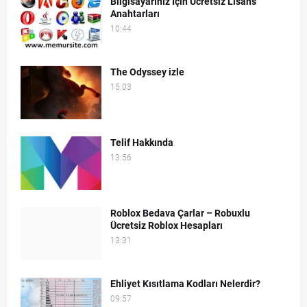
Bilgisayarınız İçin Ücretsiz Lisans
Anahtarları
10:44
The Odyssey izle
15:03
Telif Hakkında
13:56
Roblox Bedava Çarlar – Robuxlu
Ücretsiz Roblox Hesapları
13:31
Ehliyet Kısıtlama Kodları Nelerdir?
09:57