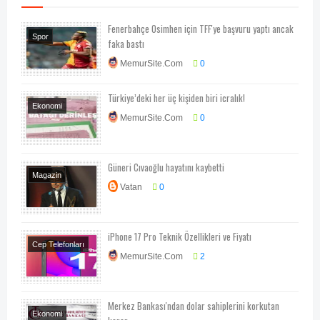
Fenerbahçe Osimhen için TFF'ye başvuru yaptı ancak
Spor
faka bastı
MemurSite.Com
0
Türkiye’deki her üç kişiden biri icralık!
Ekonomi
MemurSite.Com
0
Ekonomi-Piyasa-
Kampanya
Güneri Cıvaoğlu hayatını kaybetti
Magazin
Vatan
0
iPhone 17 Pro Teknik Özellikleri ve Fiyatı
Cep Telefonları
MemurSite.Com
2
Teknoloji-Otomotiv-
Program
Merkez Bankası'ndan dolar sahiplerini korkutan
Ekonomi