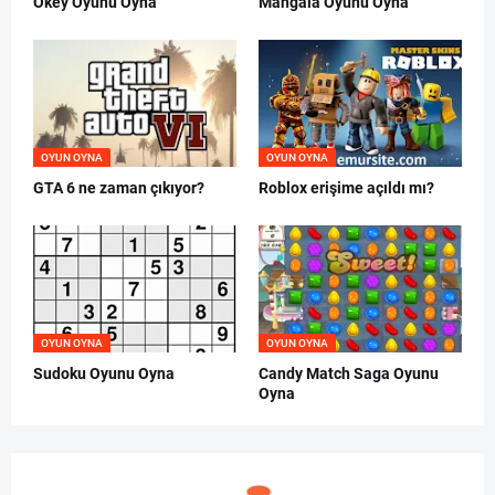
Okey Oyunu Oyna
Mangala Oyunu Oyna
OYUN OYNA
OYUN OYNA
GTA 6 ne zaman çıkıyor?
Roblox erişime açıldı mı?
OYUN OYNA
OYUN OYNA
Sudoku Oyunu Oyna
Candy Match Saga Oyunu
Oyna