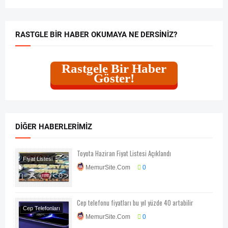
RASTGLE BIR HABER OKUMAYA NE DERSINIZ?
Rastgele Bir Haber
Göster!
DIĞER HABERLERIMIZ
Toyota Haziran Fiyat Listesi Açıklandı
Fiyat Listesi
MemurSite.Com
0
Cep telefonu fiyatları bu yıl yüzde 40 artabilir
Cep Telefonları
MemurSite.Com
0
Teknoloji