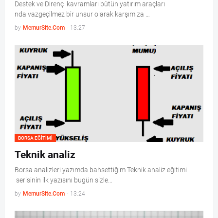
Destek ve Direnç kavramları bütün yatırım araçları
nda vazgeçilmez bir unsur olarak karşımıza …
by
MemurSite.Com
-
13:27
BORSA EĞITIMI
Teknik analiz
Borsa analizleri yazımda bahsettiğim Teknik analiz eğitimi
serisinin ilk yazısını bugün sizle…
by
MemurSite.Com
-
13:24