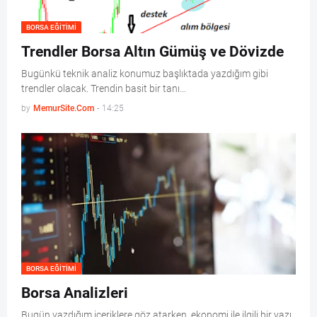
BORSA EĞITIMI
Trendler Borsa Altın Gümüş ve Dövizde
Bugünkü teknik analiz konumuz başlıktada yazdığım gibi
trendler olacak. Trendin basit bir tanı…
by
MemurSite.Com
-
14:25
BORSA EĞITIMI
Borsa Analizleri
Bugün yazdığım içeriklere göz atarken ekonomi ile ilgili bir yazı