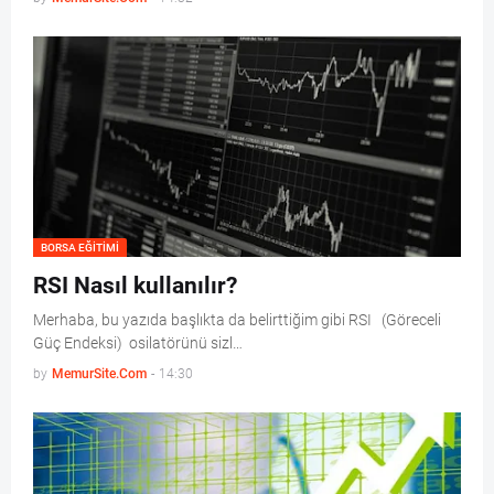
BORSA EĞITIMI
RSI Nasıl kullanılır?
Merhaba, bu yazıda başlıkta da belirttiğim gibi RSI (Göreceli
Güç Endeksi) osilatörünü sizl…
by
MemurSite.Com
-
14:30