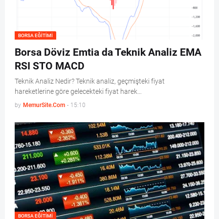
BORSA EĞITIMI
Borsa Döviz Emtia da Teknik Analiz EMA
RSI STO MACD
Teknik Analiz Nedir? Teknik analiz, geçmişteki fiyat
hareketlerine göre gelecekteki fiyat harek…
by
MemurSite.Com
-
15:10
BORSA EĞITIMI