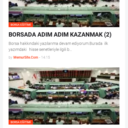
BORSA EĞITIMI
BORSADA ADIM ADIM KAZANMAK (2)
Borsa hakkındaki yazılarıma devam ediyorum.Burada ilk
yazımdaki hisse senetleriyle ilgili b…
by
MemurSite.Com
-
14:15
BORSA EĞITIMI