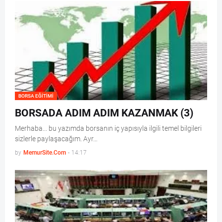
BORSA EĞITIMI
BORSADA ADIM ADIM KAZANMAK (3)
Merhaba... bu yazımda borsanın iç yapısıyla ilgili temel bilgileri
sizlerle paylaşacağım. Ayr…
by
MemurSite.Com
-
14:17