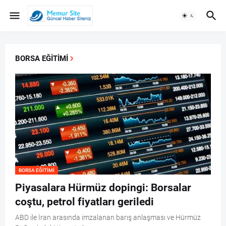
BORSA EĞITIMI
BORSA EĞITIMI
Piyasalara Hürmüz dopingi: Borsalar
coştu, petrol fiyatları geriledi
ABD ile İran arasında imzalanan barış anlaşması ve Hürmüz