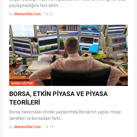
paylaşmadığımı fark ettim. …
by
MemurSite.Com
-
14:21
BORSA EĞITIMI
BORSA, ETKİN PİYASA VE PİYASA
TEORİLERİ
Borsa hakkındaki önceki yazılarımda Borsa'nın yapısı, Hisse
Senetleri ve Borsadaki farkl…
by
MemurSite.Com
-
14:19