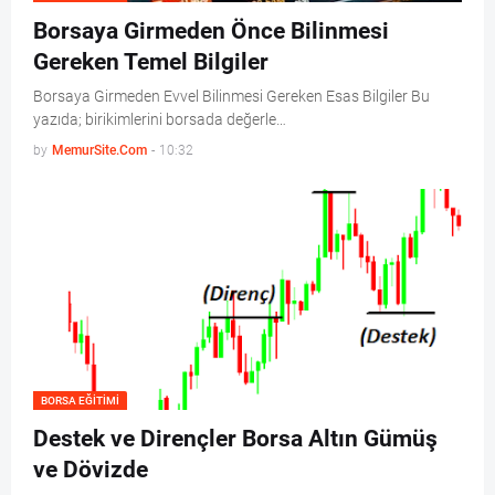
Borsaya Girmeden Önce Bilinmesi
Gereken Temel Bilgiler
Borsaya Girmeden Evvel Bilinmesi Gereken Esas Bilgiler Bu
yazıda; birikimlerini borsada değerle…
by
MemurSite.Com
-
10:32
BORSA EĞITIMI
Destek ve Dirençler Borsa Altın Gümüş
ve Dövizde