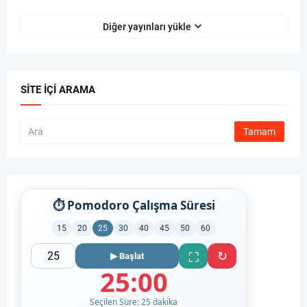
Diğer yayınları yükle
SITE İÇI ARAMA
⏱ Pomodoro Çalışma Süresi
15
20
25
30
40
45
50
60
↻
⛶
▶ Başlat
25:00
Seçilen Süre: 25 dakika