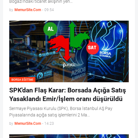
Boğazı'ndaki ticaret akışının yen…
by
MemurSite.Com
-
09:54
BORSA EĞITIMI
SPK'dan Flaş Karar: Borsada Açığa Satış
Yasaklandı Emir/İşlem oranı düşürüldü
Sermaye Piyasası Kurulu (SPK), Borsa İstanbul AŞ Pay
Piyasalarında açığa satış işlemlerini 2 Ma…
by
MemurSite.Com
-
14:23