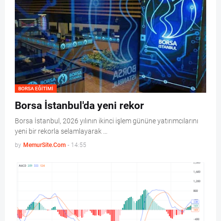
BORSA EĞITIMI
Borsa İstanbul'da yeni rekor
Borsa İstanbul, 2026 yılının ikinci işlem gününe yatırımcılarını
yeni bir rekorla selamlayarak …
by
MemurSite.Com
-
14:55