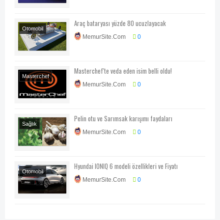
Teknoloji-Otomotiv-
Program
Araç bataryası yüzde 80 ucuzlayacak
Otomobil
MemurSite.Com
0
Teknoloji-Otomotiv-
Program
Masterchef'te veda eden isim belli oldu!
Masterchef
MemurSite.Com
0
Televizyon
Pelin otu ve Sarımsak karışımı faydaları
Sağlık
MemurSite.Com
0
Hyundai IONIQ 6 modeli özellikleri ve Fiyatı
Otomobil
MemurSite.Com
0
Teknoloji-Otomotiv-
Program