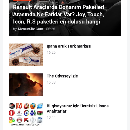
Renault Araçlarda Donanım Paketleri
Arasında Ne Farklar Var? Joy, Touch,
Icon, R.S paketleri en dolusu hangi
by
MemurSite.Com
-
08:28
İpana artık Türk markası
16:25
The Odyssey izle
15:03
Bilgisayarınız İçin Ücretsiz Lisans
Anahtarları
10:44