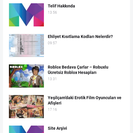
Telif Hakkında
13:56
Ehliyet Kısıtlama Kodları Nelerdir?
09:57
Roblox Bedava Çarlar – Robuxlu
Ücretsiz Roblox Hesapları
13:31
Yeşilçam’daki Erotik Film Oyuncuları ve
Afişleri
17:16
Site Arşivi