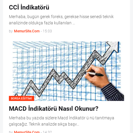
CCİ İndikatörü
Merhaba, bugün gerek foreks, gerekse hisse senedi teknik
analizinde oldukça fazla kullanılan …
by
MemurSite.Com
-
15:03
BORSA EĞITIMI
MACD İndikatörü Nasıl Okunur?
Merhaba bu yazıda sizlere Macd İndikatör ü nü tanıtmaya
çalışcağız. Teknik analizde sıkça başv…
by
MemurSite.Com
-
14:32