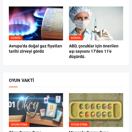
DÜNYA
DÜNYA
Avrupa'da doğal gaz fiyatları
ABD, çocuklar için önerilen
tarihi zirveyi gördü
aşı sayısını 17'den 11'e
düşürdü.
OYUN VAKTI
OYUN OYNA
OYUN OYNA