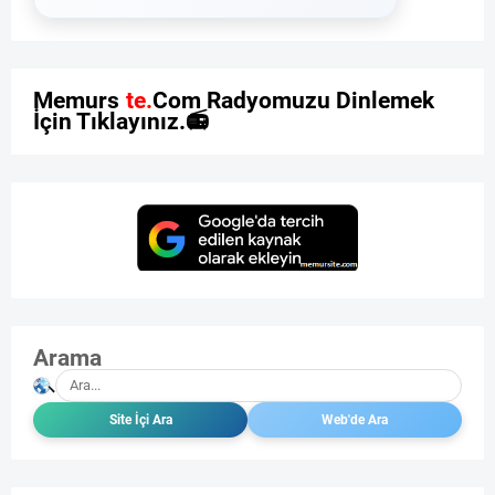
M
e
m
u
r
s
i
t
e
.
C
o
m
R
a
d
y
o
m
u
z
u
D
i
n
l
e
m
e
k
İ
ç
i
n
T
ı
k
l
a
y
ı
n
ı
z
.

Arama