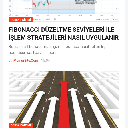
BORSA EĞITIMI
FİBONACCİ DÜZELTME SEVİYELERİ İLE
İŞLEM STRATEJİLERİ NASIL UYGULANIR
Bu yazıda fibonacci nasıl çizilir, fibonacci nasıl kullanılır,
fibonacci nasıl çekilir, fibona…
by
MemurSite.Com
-
15:04
BORSA EĞITIMI