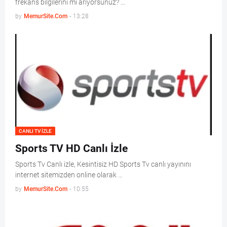
frekans bilgilerini mi arıyorsunuz? …
by
MemurSite.Com
-
13:28
CANLI TV IZLE
Sports TV HD Canlı İzle
Sports Tv Canlı izle, Kesintisiz HD Sports Tv canlı yayınını
internet sitemizden online olarak …
by
MemurSite.Com
-
10:55