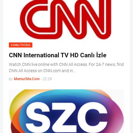
CANLI TV IZLE
CNN International TV HD Canlı İzle
Watch CNN live online with CNN All Access. For 24-7 news, find
CNN All Access on CNN.com and in…
by
MemurSite.Com
-
22:29