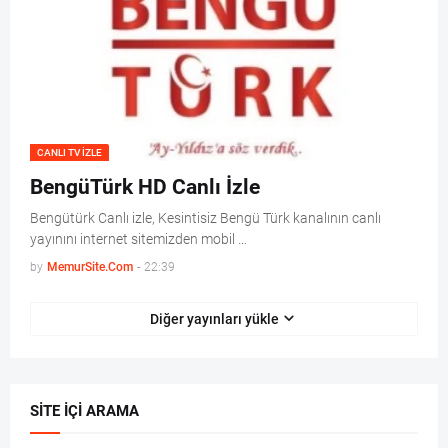
CANLI TV IZLE
BengüTürk HD Canlı İzle
Bengütürk Canlı izle, Kesintisiz Bengü Türk kanalının canlı
yayınını internet sitemizden mobil …
by
MemurSite.Com
-
22:39
Diğer yayınları yükle
SITE İÇI ARAMA