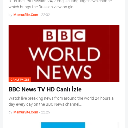
RT is the first Russian 24/7 English-language news channel
which brings the Russian view on glo…
by
MemurSite.Com
-
22:32
CANLI TV IZLE
BBC News TV HD Canlı İzle
Watch live breaking news from around the world 24 hours a
day every day on the BBC News channel…
by
MemurSite.Com
-
22:25