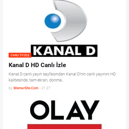
CANLI TV IZLE
Kanal D HD Canlı İzle
Kanal D canlı yayın sayfasından Kanal D'nin canlı yayınını HD
kalitesinde, tam ekran, donma…
by
MemurSite.Com
-
21:27