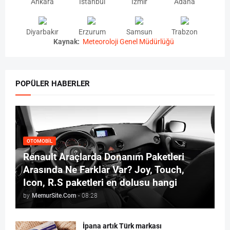
Ankara
İstanbul
İzmir
Adana
Diyarbakır
Erzurum
Samsun
Trabzon
Kaynak:
Meteoroloji Genel Müdürlüğü
POPÜLER HABERLER
OTOMOBIL
Renault Araçlarda Donanım Paketleri
Arasında Ne Farklar Var? Joy, Touch,
Icon, R.S paketleri en dolusu hangi
by
MemurSite.Com
-
08:28
İpana artık Türk markası