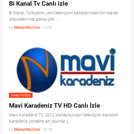
Bi Kanal Tv Canlı izle
Bi Kanal, Türkiye’nin yeni televizyon kanallarından biri olarak
izleyicilerin karşısına çıktı. …
by
MemurSite.Com
-
14:50
CANLI TV IZLE
Mavi Karadeniz TV HD Canlı İzle
Mavi Karadeniz TV, 2012 yılında kurulan televizyon kanalıdır.
Karadeniz yöresine ait yayınlar y…
by
MemurSite.Com
-
23:03