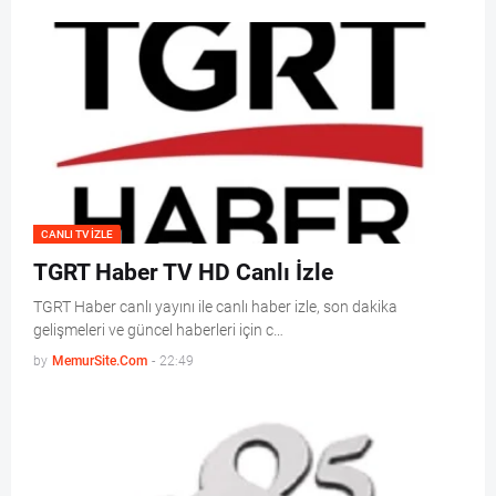
CANLI TV IZLE
TGRT Haber TV HD Canlı İzle
TGRT Haber canlı yayını ile canlı haber izle, son dakika
gelişmeleri ve güncel haberleri için c…
by
MemurSite.Com
-
22:49