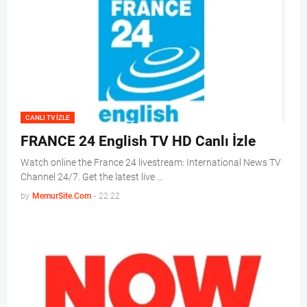
CANLI TV IZLE
FRANCE 24 English TV HD Canlı İzle
Watch online the France 24 livestream: International News TV
Channel 24/7. Get the latest live …
by
MemurSite.Com
-
22:22