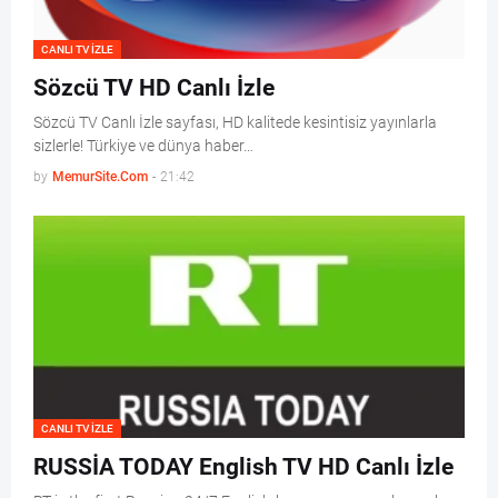
CANLI TV IZLE
Sözcü TV HD Canlı İzle
Sözcü TV Canlı İzle sayfası, HD kalitede kesintisiz yayınlarla
sizlerle! Türkiye ve dünya haber…
by
MemurSite.Com
-
21:42
CANLI TV IZLE
RUSSİA TODAY English TV HD Canlı İzle