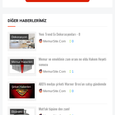
DIĞER HABERLERIMIZ
Yeni Trend Ev Dekorasyonları - 8
Dekorasyon
MemurSite.Com
0
Memur ve emeklinin zam oranı ne oldu Hakem Heyeti
Memur Haberleri
sonucu
Memur Maaşları
MemurSite.Com
1
ABD'li medya şirketi Warner Bros'un satışı gündemde
Şirket Haberleri
MemurSite.Com
0
Mutfak tüpüne dev zam!
Ekonomi