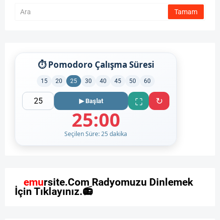
⏱ Pomodoro Çalışma Süresi
15
20
25
30
40
45
50
60
↻
⛶
▶ Başlat
25:00
Seçilen Süre: 25 dakika
M
e
m
u
r
s
i
t
e
.
C
o
m
R
a
d
y
o
m
u
z
u
D
i
n
l
e
m
e
k
İ
ç
i
n
T
ı
k
l
a
y
ı
n
ı
z
.
