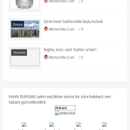
MemurSite.Com
0
Ekonomi-Piyasa-
Kampanya
Çin'de konut fiyatlarındaki düşüş hızlandı
Dünya
MemurSite.Com
0
Ekonomi
Buğday, mısır, yulaf fiyatları artıyor!
Ekonomi
MemurSite.Com
0
Ekonomi-Piyasa-
Kampanya
HAVA
DURUMU
şehri seçtikten sonra bir süre bekleyiz veri
tabanı güncellecektir.