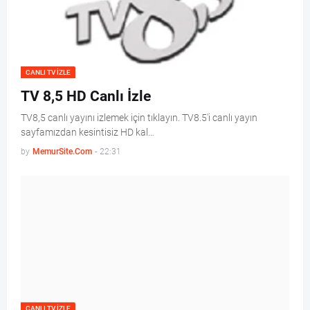
CANLI TV IZLE
TV 8,5 HD Canlı İzle
TV8,5 canlı yayını izlemek için tıklayın. TV8.5'i canlı yayın
sayfamızdan kesintisiz HD kal…
by
MemurSite.Com
-
22:31
CANLI TV IZLE