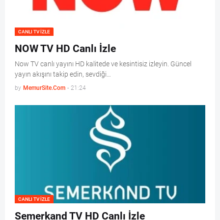
CANLI TV IZLE
NOW TV HD Canlı İzle
Now TV canlı yayını HD kalitede ve kesintisiz izleyin. Güncel
yayın akışını takip edin, sevdiği…
by
MemurSite.Com
-
21:24
CANLI TV IZLE
Semerkand TV HD Canlı İzle