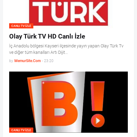
CANLI TV IZLE
Olay Türk TV HD Canlı İzle
İç Anadolu bölgesi Kayseri ilçesinde yayın yapan Olay Türk Tv
ve diğer tüm kanalları Artı Dijit…
by
MemurSite.Com
-
23:20
CANLI TV IZLE