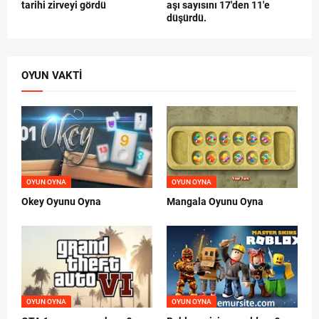
tarihi zirveyi gördü
aşı sayısını 17'den 11'e
düşürdü.
OYUN VAKTI
OYUN OYNA
OYUN OYNA
Okey Oyunu Oyna
Mangala Oyunu Oyna
OYUN OYNA
OYUN OYNA