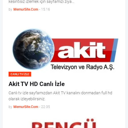
kesintisiz izlemek için sayfamızı ziya…
by
MemurSite.Com
-
15:16
CANLI TV IZLE
Akit TV HD Canlı İzle
Canlı tv izle sayfamızdan Akit TV kanalını donmadan full hd
olarak izleyebilirsiniz.
by
MemurSite.Com
-
22:35