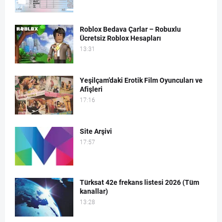
Roblox Bedava Çarlar – Robuxlu
Ücretsiz Roblox Hesapları
13:31
Yeşilçam’daki Erotik Film Oyuncuları ve
Afişleri
17:16
Site Arşivi
17:57
Türksat 42e frekans listesi 2026 (Tüm
kanallar)
13:28