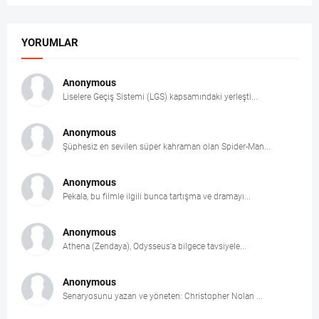
YORUMLAR
Anonymous
Liselere Geçiş Sistemi (LGS) kapsamındaki yerleşti...
Anonymous
Şüphesiz en sevilen süper kahraman olan Spider-Man...
Anonymous
Pekala, bu filmle ilgili bunca tartışma ve dramayı...
Anonymous
Athena (Zendaya), Odysseus'a bilgece tavsiyele...
Anonymous
Senaryosunu yazan ve yöneten: Christopher Nolan ...