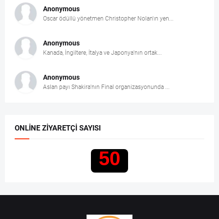
Anonymous
Oscar ödüllü yönetmen Christopher Nolan'ın yen...
Anonymous
Kanada, İngiltere, İtalya ve Japonya'nın ortak...
Anonymous
Aslan payı Shakira'nın Final organizasyonunda ...
ONLINE ZIYARETÇI SAYISI
50