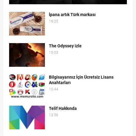
İpana artık Türk markası
16:25
The Odyssey izle
15:03
Bilgisayarınız İçin Ücretsiz Lisans
Anahtarları
10:44
Telif Hakkında
13:56