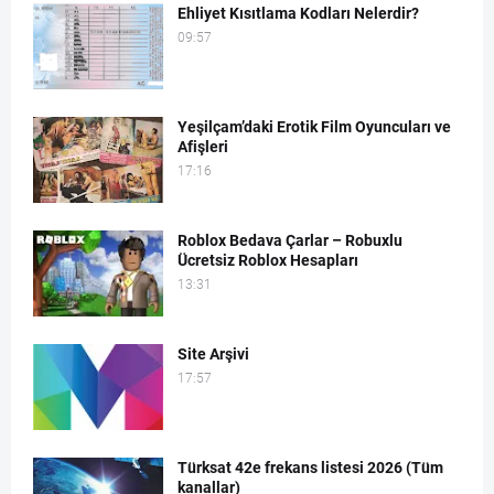
Ehliyet Kısıtlama Kodları Nelerdir?
09:57
Yeşilçam’daki Erotik Film Oyuncuları ve
Afişleri
17:16
Roblox Bedava Çarlar – Robuxlu
Ücretsiz Roblox Hesapları
13:31
Site Arşivi
17:57
Türksat 42e frekans listesi 2026 (Tüm
kanallar)