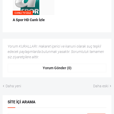
CANLI TV IZLE
A Spor HD Canlı İzle
Yorum KURALLARI: Hakaret içerici ve kanuni olarak suç teşkil
edecek paylaşımlarda bulunmak yasaktır. Sorumluluk tamamen
siz ziyaretçilere aittir.
Yorum Gönder (0)
Daha yeni
Daha eski
SITE İÇI ARAMA