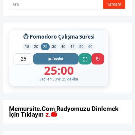
⏱ Pomodoro Çalışma Süresi
15
20
25
30
40
45
50
60
↻
⛶
▶ Başlat
25:00
Seçilen Süre: 25 dakika
M
e
m
u
r
s
i
t
e
.
C
o
m
R
a
d
y
o
m
u
z
u
D
i
n
l
e
m
e
k
İ
ç
i
n
T
ı
k
l
a
y
ı
n
ı
z
.
