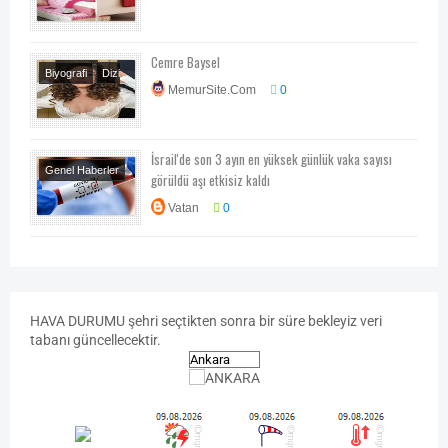
Cemre Baysel
Biyografi
Dizi
MemurSite.Com
0
Oyuncuları
İsrail'de son 3 ayın en yüksek günlük vaka sayısı
Genel Haberler
görüldü aşı etkisiz kaldı
Sağlık
Vatan
0
HAVA
DURUMU
şehri seçtikten sonra bir süre bekleyiz veri
tabanı güncellecektir.