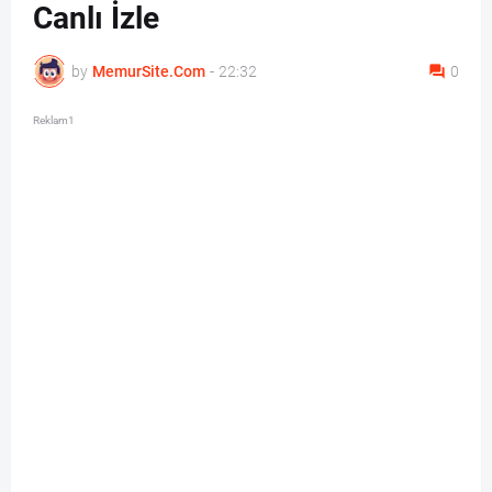
Canlı İzle
by
MemurSite.Com
-
22:32
0
Reklam1