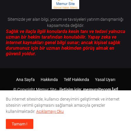
Sitemizde yer alan bilgi, yorum ve tavsiyeleri yatırım danışmanlığı
kapsamında değildir.
Sağlık ve ilaçla ilgili konularda kesin tanı ve tedavi yalnızca
uzman bir hekim tarafından konulabilir. Yapay zeka ve
internet kaynakları genel bilgi sunar; ancak kişisel sağlık
durumunuz için bir uzman hekimden görüş almak en
güvenli yoldur.
Ana Sayfa
Hakkında
Telif Hakkında
Yasal Uyarı
© Copyright
Memur Site
-
iletişim için: memursitecom [at]
gmail.com
2012-
2026 Tüm Hakları Saklıdır.
Bu internet sitesinde, kullanıcı deneyimini geliştirmek ve internet
sitesinin verimli çalışmasını sağlamak amacıyla çerezler
kullanılmaktadır.
Açıklamayı Oku
Tamam !