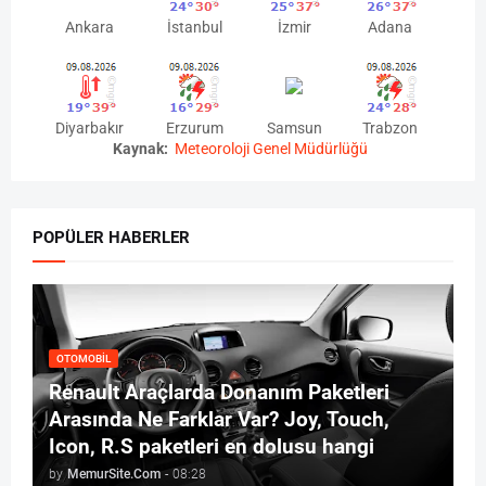
Ankara
İstanbul
İzmir
Adana
Diyarbakır
Erzurum
Samsun
Trabzon
Kaynak:
Meteoroloji Genel Müdürlüğü
POPÜLER HABERLER
OTOMOBIL
Renault Araçlarda Donanım Paketleri
Arasında Ne Farklar Var? Joy, Touch,
Icon, R.S paketleri en dolusu hangi
by
MemurSite.Com
-
08:28