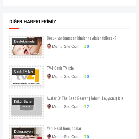
DIĞER HABERLERIMIZ
Çocuk yardımından kimler faydalanabilecek?
Desteklemeler
MemurSite.Com
0
Ekonomi
Genel
Haberler
TV4 Canlı TV İzle
Canlı TV Izle
MemurSite.Com
0
Avatar 3: The Seed Bearer (Tohum Taşıyıcısı) İzle
Kültür Sanat
MemurSite.Com
2
Sinema
Yeni Nesil Genç odaları
Dekorasyon
MemurSite.Com
0