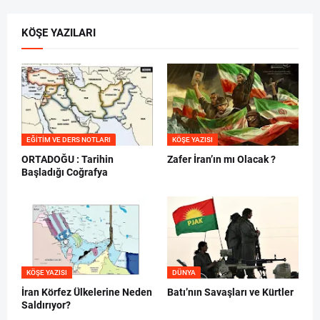
KÖŞE YAZILARI
EĞITIM VE DERS NOTLARI
KÖŞE YAZISI
ORTADOĞU : Tarihin
Zafer İran’ın mı Olacak ?
Başladığı Coğrafya
KÖŞE YAZISI
DÜNYA
İran Körfez Ülkelerine Neden
Batı’nın Savaşları ve Kürtler
Saldırıyor?