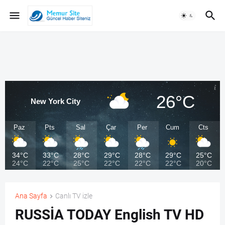
26°C
New York City
Paz
Pts
Sal
Çar
Per
Cum
Cts
34°C
33°C
28°C
29°C
28°C
29°C
25°C
24°C
22°C
25°C
22°C
22°C
22°C
20°C
Ana Sayfa
Canlı TV izle
RUSSİA TODAY English TV HD