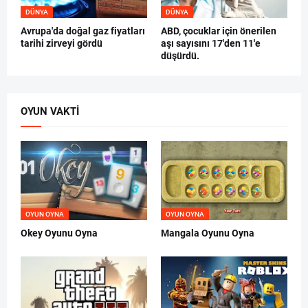
DÜNYA
DÜNYA
Avrupa'da doğal gaz fiyatları
ABD, çocuklar için önerilen
tarihi zirveyi gördü
aşı sayısını 17'den 11'e
düşürdü.
OYUN VAKTI
OYUN OYNA
OYUN OYNA
Okey Oyunu Oyna
Mangala Oyunu Oyna