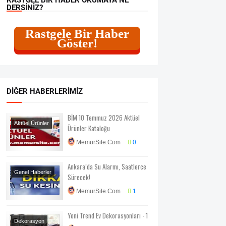
DERSINIZ?
Rastgele Bir Haber
Göster!
DIĞER HABERLERIMIZ
BİM 10 Temmuz 2026 Aktüel
Aktüel Ürünler
Ürünler Kataloğu
MemurSite.Com
0
Ankara’da Su Alarmı, Saatlerce
Genel Haberler
Sürecek!
MemurSite.Com
1
Yeni Trend Ev Dekorasyonları - 1
Dekorasyon