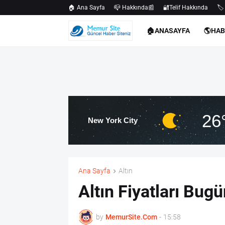
🏠 Ana Sayfa
📪 Hakkında📰
🔐Telif Hakkında
🏷️
🏠ANASAYFA
🌎HA
26
New York City
Ana Sayfa
Altın
Altın Fiyatları Bug
by
MemurSite.Com
-
15:58