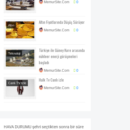
MemurSite.Com
0
Altın Fiyatlarında Düşüş Sürüyor
Altın
MemurSite.Com
0
Türkiye ile Güney Kore arasında
Teknoloji
nükleer enerji görüşmeleri
Teknoloji-Otomotiv-
başladı
Program
MemurSite.Com
0
Halk Tv Canlı izle
Canlı TV Izle
MemurSite.Com
0
HAVA
DURUMU
şehri seçtikten sonra bir süre