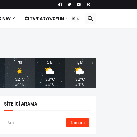
SINAV
📺 TV/RADYO/OYUN
Pts
Sal
Çar
32°C
33°C
32°C
24°C
26°C
24°C
SITE İÇI ARAMA