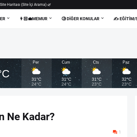
 Site Haritası (Site İçi Arama) 🌿
BER
👨🏻‍💼MEMUR
🧐 DIĞER KONULAR
✍️ EĞITIM/
Per
Cum
Cts
Paz
°C
31°C
31°C
31°C
32°C
24°C
24°C
23°C
23°C
ün Ne Kadar?
1