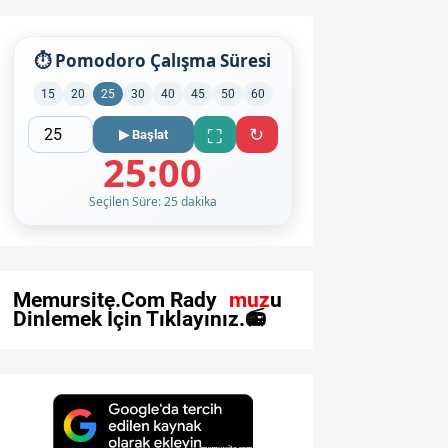
⏱ Pomodoro Çalışma Süresi
15
20
25
30
40
45
50
60
↻
⛶
▶ Başlat
25:00
Seçilen Süre: 25 dakika
M
e
m
u
r
s
i
t
e
.
C
o
m
R
a
d
y
o
m
u
z
u
D
i
n
l
e
m
e
k
İ
ç
i
n
T
ı
k
l
a
y
ı
n
ı
z
.
