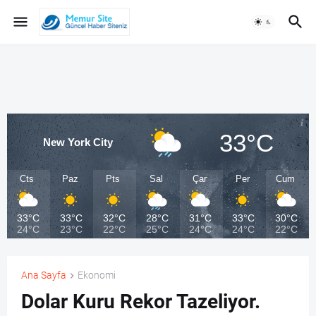
33°C
New York City
Cts
Paz
Pts
Sal
Çar
Per
Cum
33°C
33°C
32°C
28°C
31°C
33°C
30°C
24°C
23°C
22°C
25°C
24°C
24°C
22°C
Ana Sayfa
Ekonomi
Dolar Kuru Rekor Tazeliyor.