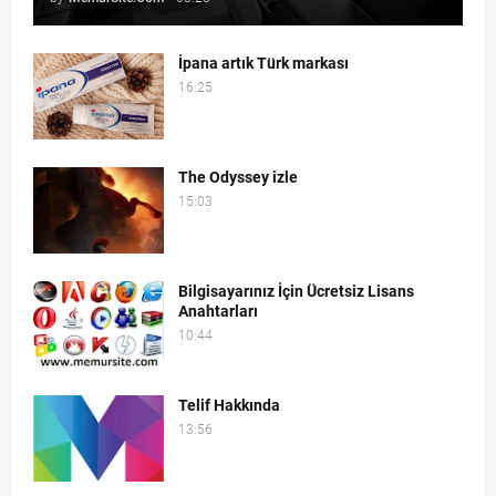
İpana artık Türk markası
16:25
The Odyssey izle
15:03
Bilgisayarınız İçin Ücretsiz Lisans
Anahtarları
10:44
Telif Hakkında
13:56