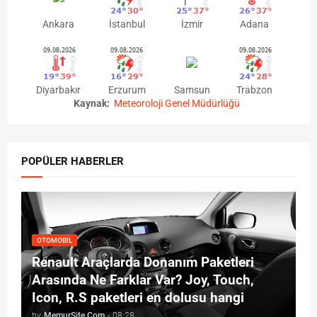
Ankara
İstanbul
İzmir
Adana
Diyarbakır
Erzurum
Samsun
Trabzon
Kaynak:
Meteoroloji Genel Müdürlüğü
POPÜLER HABERLER
OTOMOBIL
Renault Araçlarda Donanım Paketleri
Arasında Ne Farklar Var? Joy, Touch,
Icon, R.S paketleri en dolusu hangi
by
MemurSite.Com
-
08:28