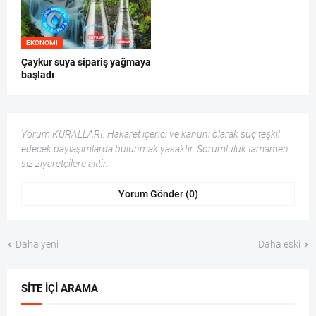
EKONOMI
Çaykur suya sipariş yağmaya
başladı
Yorum KURALLARI: Hakaret içerici ve kanuni olarak suç teşkil
edecek paylaşımlarda bulunmak yasaktır. Sorumluluk tamamen
siz ziyaretçilere aittir.
Yorum Gönder (0)
Daha yeni
Daha eski
SITE İÇI ARAMA