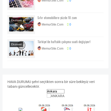
MemurSite.Com
0
Ekonomi-Piyasa-
Kampanya
Sıfır otomobillere yüzde 10 zam
Ekonomi
MemurSite.Com
0
Otomobil
Türkiye’de haftalık çalışma saati değişiyor!
Ekonomi
MemurSite.Com
0
Ekonomi-Piyasa-
Kampanya
Genel
Haberler
HAVA
DURUMU
şehri seçtikten sonra bir süre bekleyiz veri
tabanı güncellecektir.