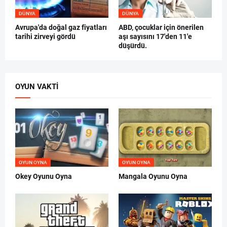
DÜNYA
DÜNYA
Avrupa'da doğal gaz fiyatları
ABD, çocuklar için önerilen
tarihi zirveyi gördü
aşı sayısını 17'den 11'e
düşürdü.
OYUN VAKTI
OYUN OYNA
OYUN OYNA
Okey Oyunu Oyna
Mangala Oyunu Oyna