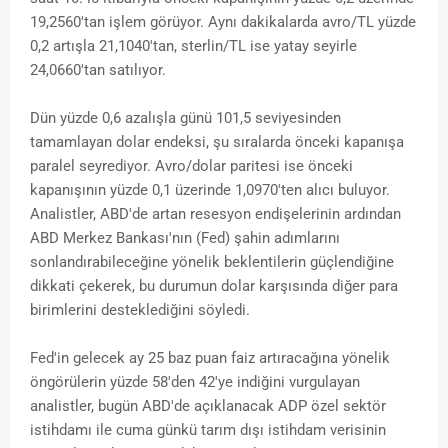
19,2560'tan işlem görüyor. Aynı dakikalarda avro/TL yüzde
0,2 artışla 21,1040'tan, sterlin/TL ise yatay seyirle
24,0660'tan satılıyor.
Dün yüzde 0,6 azalışla günü 101,5 seviyesinden
tamamlayan dolar endeksi, şu sıralarda önceki kapanışa
paralel seyrediyor. Avro/dolar paritesi ise önceki
kapanışının yüzde 0,1 üzerinde 1,0970'ten alıcı buluyor.
Analistler, ABD'de artan resesyon endişelerinin ardından
ABD Merkez Bankası'nın (Fed) şahin adımlarını
sonlandırabileceğine yönelik beklentilerin güçlendiğine
dikkati çekerek, bu durumun dolar karşısında diğer para
birimlerini desteklediğini söyledi.
Fed'in gelecek ay 25 baz puan faiz artıracağına yönelik
öngörülerin yüzde 58'den 42'ye indiğini vurgulayan
analistler, bugün ABD'de açıklanacak ADP özel sektör
istihdamı ile cuma günkü tarım dışı istihdam verisinin