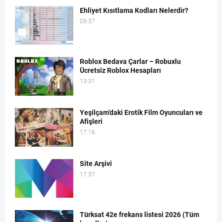
Ehliyet Kısıtlama Kodları Nelerdir?
09:57
Roblox Bedava Çarlar – Robuxlu
Ücretsiz Roblox Hesapları
13:31
Yeşilçam’daki Erotik Film Oyuncuları ve
Afişleri
17:16
Site Arşivi
17:57
Türksat 42e frekans listesi 2026 (Tüm