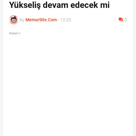
Yükseliş devam edecek mi
by
MemurSite.Com
-
12:25
0
Reklam1