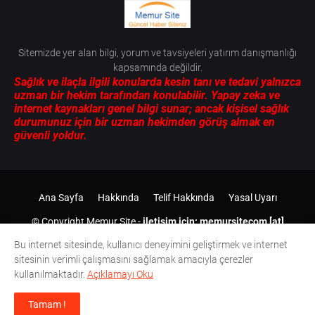
Sitemizde yer alan bilgi, yorum ve tavsiyeleri yatırım danışmanlığı
kapsamında değildir.
Sağlık ve ilaçla ilgili konularda kesin tanı ve tedavi yalnızca
uzman bir hekim tarafından konulabilir. Yapay zeka ve
internet kaynakları genel bilgi sunar; ancak kişisel sağlık
durumunuz için bir uzman hekimden görüş almak en
güvenli yoldur.
Ana Sayfa
Hakkında
Telif Hakkında
Yasal Uyarı
© Copyright
Memur Site
-
iletişim için: memursitecom [at]
gmail.com
2012-
2026 Tüm Hakları Saklıdır.
Bu internet sitesinde, kullanıcı deneyimini geliştirmek ve internet
sitesinin verimli çalışmasını sağlamak amacıyla çerezler
kullanılmaktadır.
Açıklamayı Oku
Tamam !