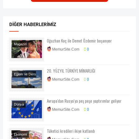
DIĞER HABERLERIMIZ
Oğuzhan Koç ile Demet Özdemir boşanıyor
Magazin
MemurSite.Com
0
20. YÜZYIL TÜRKİYE MİMARLIĞI
Eğitim Ve Ders
MemurSite.Com
0
Notları
Her
Telden
Avrupa'dan Rusya'ya peş peşe yaptırımlar geliyor
Dünya
MemurSite.Com
0
Ekonomi
Tüketici kredileri ikiye katlandı
Ekonomi