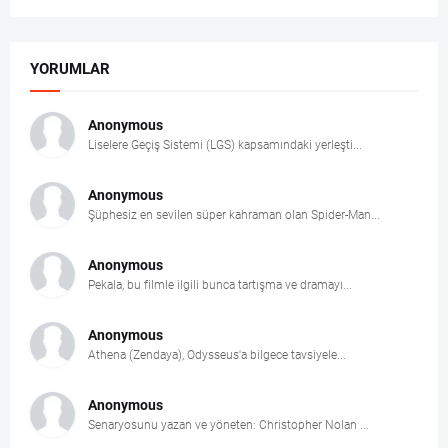
YORUMLAR
Anonymous
Liselere Geçiş Sistemi (LGS) kapsamındaki yerleşti...
Anonymous
Şüphesiz en sevilen süper kahraman olan Spider-Man...
Anonymous
Pekala, bu filmle ilgili bunca tartışma ve dramayı...
Anonymous
Athena (Zendaya), Odysseus'a bilgece tavsiyele...
Anonymous
Senaryosunu yazan ve yöneten: Christopher Nolan ...