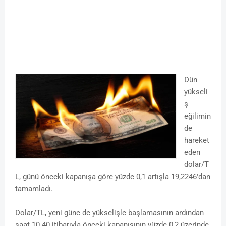
Dün
yükseli
ş
eğilimin
de
hareket
eden
dolar/T
L, günü önceki kapanışa göre yüzde 0,1 artışla 19,2246'dan
tamamladı.
Dolar/TL, yeni güne de yükselişle başlamasının ardından
saat 10.40 itibarıyla önceki kapanışının yüzde 0,2 üzerinde