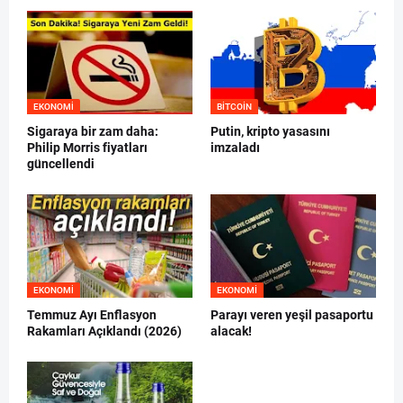
EKONOMI
BITCOIN
Sigaraya bir zam daha:
Putin, kripto yasasını
Philip Morris fiyatları
imzaladı
güncellendi
EKONOMI
EKONOMI
Temmuz Ayı Enflasyon
Parayı veren yeşil pasaportu
Rakamları Açıklandı (2026)
alacak!