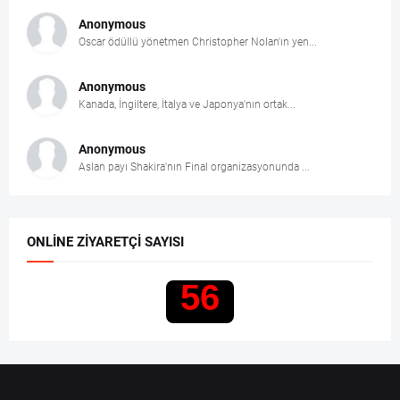
Anonymous
Oscar ödüllü yönetmen Christopher Nolan'ın yen...
Anonymous
Kanada, İngiltere, İtalya ve Japonya'nın ortak...
Anonymous
Aslan payı Shakira'nın Final organizasyonunda ...
ONLINE ZIYARETÇI SAYISI
56