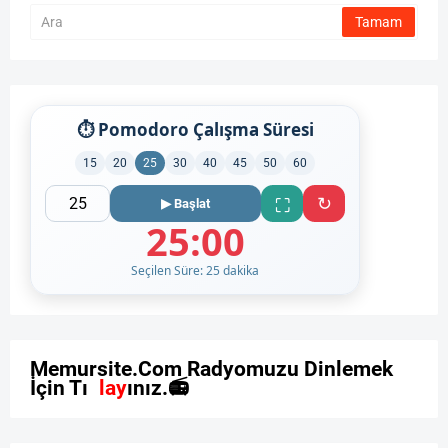
⏱ Pomodoro Çalışma Süresi
15
20
25
30
40
45
50
60
↻
⛶
▶ Başlat
25:00
Seçilen Süre: 25 dakika
M
e
m
u
r
s
i
t
e
.
C
o
m
R
a
d
y
o
m
u
z
u
D
i
n
l
e
m
e
k
İ
ç
i
n
T
ı
k
l
a
y
ı
n
ı
z
.
