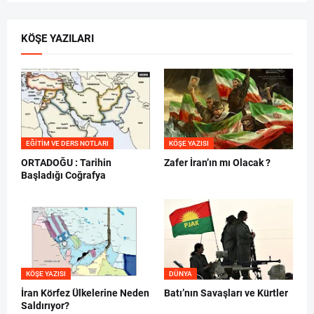
KÖŞE YAZILARI
EĞITIM VE DERS NOTLARI
KÖŞE YAZISI
ORTADOĞU : Tarihin
Zafer İran’ın mı Olacak ?
Başladığı Coğrafya
KÖŞE YAZISI
DÜNYA
İran Körfez Ülkelerine Neden
Batı’nın Savaşları ve Kürtler
Saldırıyor?