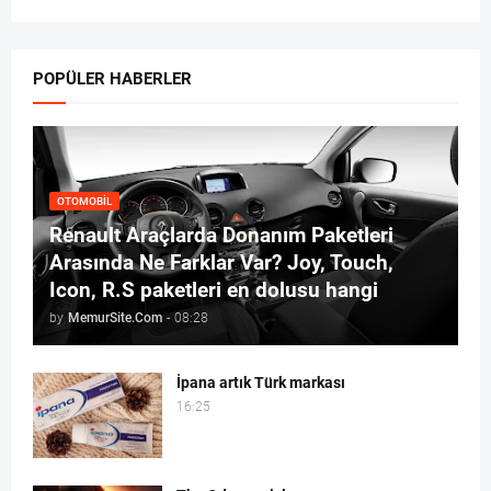
POPÜLER HABERLER
OTOMOBIL
Renault Araçlarda Donanım Paketleri
Arasında Ne Farklar Var? Joy, Touch,
Icon, R.S paketleri en dolusu hangi
by
MemurSite.Com
-
08:28
İpana artık Türk markası
16:25