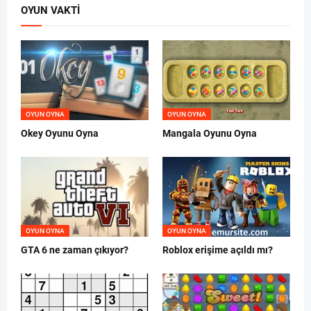
OYUN VAKTI
OYUN OYNA
OYUN OYNA
Okey Oyunu Oyna
Mangala Oyunu Oyna
OYUN OYNA
OYUN OYNA
GTA 6 ne zaman çıkıyor?
Roblox erişime açıldı mı?