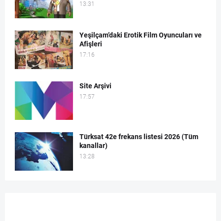
13:31
Yeşilçam’daki Erotik Film Oyuncuları ve
Afişleri
17:16
Site Arşivi
17:57
Türksat 42e frekans listesi 2026 (Tüm
kanallar)
13:28