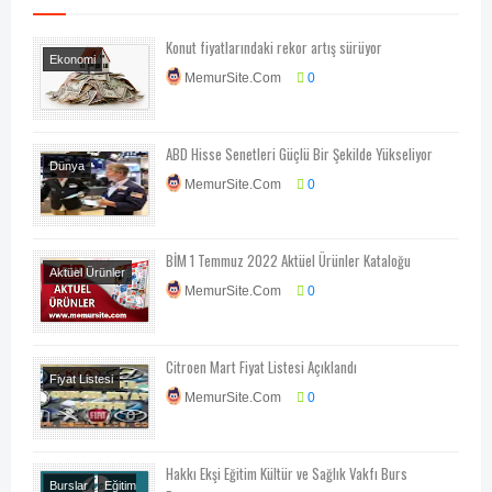
Konut fiyatlarındaki rekor artış sürüyor
Ekonomi
MemurSite.Com
0
Ekonomi-Piyasa-
Kampanya
Genel
Haberler
ABD Hisse Senetleri Güçlü Bir Şekilde Yükseliyor
Dünya
MemurSite.Com
0
Ekonomi
Ekonomi-Piyasa-
Kampanya
Şirket
BİM 1 Temmuz 2022 Aktüel Ürünler Kataloğu
Haberleri
Aktüel Ürünler
MemurSite.Com
0
Citroen Mart Fiyat Listesi Açıklandı
Fiyat Listesi
MemurSite.Com
0
Hakkı Ekşi Eğitim Kültür ve Sağlık Vakfı Burs
Burslar
Eğitim