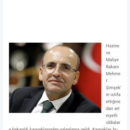
Hazine
ve
Maliye
Bakanı
Mehme
t
Şimşek'
in istifa
ettiğine
dair art
niyetli
iddialar
a bakanlık kaynaklarından yalanlama geldi. Kaynaklar, bu