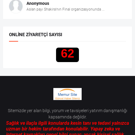
Anonymous
Aslan payı Shakira'nın Final organizasyonunda ...
ONLINE ZIYARETÇI SAYISI
62
Sitemizde yer alan bilgi, yorum ve tavsiyeleri yatırım danışmanlığı
kapsamında değildir.
Sağlık ve ilaçla ilgili konularda kesin tanı ve tedavi yalnızca
uzman bir hekim tarafından konulabilir. Yapay zeka ve
internet kaynakları genel bilgi sunar; ancak kişisel sağlık