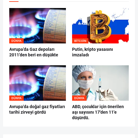
DÜNYA
BITCOIN
Avrupa’da Gaz depoları
Putin, kripto yasasını
2011’den beri en düşükte
imzaladı
DÜNYA
DÜNYA
Avrupa'da doğal gaz fiyatları
ABD, çocuklar için önerilen
tarihi zirveyi gördü
aşı sayısını 17'den 11'e
düşürdü.