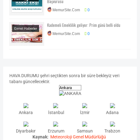
Başvurusu
Haberleri
MemurSite.Com
0
Kademeli Emeklilik geliyor: Prim günü belli oldu
Genel Haberler
MemurSite.Com
0
HAVA
DURUMU
şehri seçtikten sonra bir süre bekleyiz veri
tabanı güncellecektir.
Ankara
İstanbul
İzmir
Adana
Diyarbakır
Erzurum
Samsun
Trabzon
Kaynak:
Meteoroloji Genel Müdürlüğü