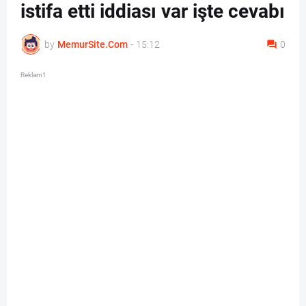
istifa etti iddiası var işte cevabı
by
MemurSite.Com
-
15:12
0
Reklam1