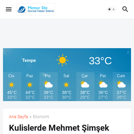
33°C
Tempe
Cts
Paz
Pts
Sal
Çar
Per
Cum
45°C
44°C
38°C
38°C
38°C
36°C
37°C
33°C
32°C
33°C
30°C
29°C
27°C
28°C
Ana Sayfa
Ekonomi
Kulislerde Mehmet Şimşek