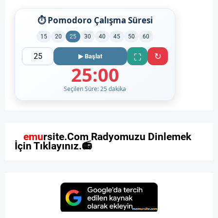
⏱ Pomodoro Çalışma Süresi
15
20
25
30
40
45
50
60
↻
⛶
▶ Başlat
25:00
Seçilen Süre: 25 dakika
M
e
m
u
r
s
i
t
e
.
C
o
m
R
a
d
y
o
m
u
z
u
D
i
n
l
e
m
e
k
İ
ç
i
n
T
ı
k
l
a
y
ı
n
ı
z
.
