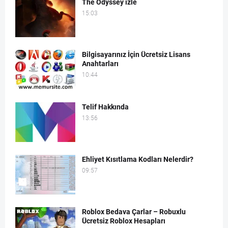
The Odyssey izle
15:03
Bilgisayarınız İçin Ücretsiz Lisans
Anahtarları
10:44
Telif Hakkında
13:56
Ehliyet Kısıtlama Kodları Nelerdir?
09:57
Roblox Bedava Çarlar – Robuxlu
Ücretsiz Roblox Hesapları