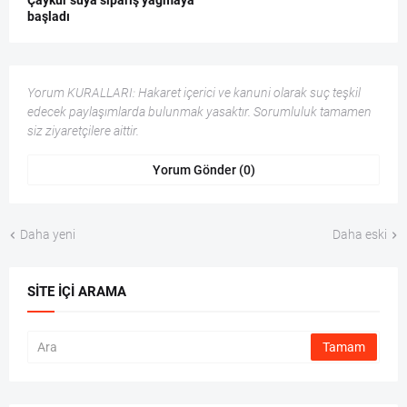
Çaykur suya sipariş yağmaya
başladı
Yorum KURALLARI: Hakaret içerici ve kanuni olarak suç teşkil
edecek paylaşımlarda bulunmak yasaktır. Sorumluluk tamamen
siz ziyaretçilere aittir.
Yorum Gönder (0)
Daha yeni
Daha eski
SITE İÇI ARAMA