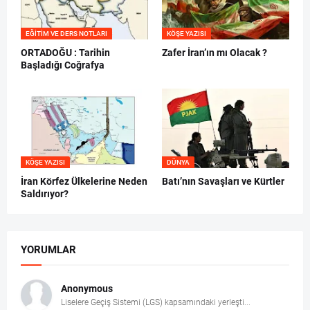
EĞITIM VE DERS NOTLARI
KÖŞE YAZISI
ORTADOĞU : Tarihin
Zafer İran’ın mı Olacak ?
Başladığı Coğrafya
KÖŞE YAZISI
DÜNYA
İran Körfez Ülkelerine Neden
Batı’nın Savaşları ve Kürtler
Saldırıyor?
YORUMLAR
Anonymous
Liselere Geçiş Sistemi (LGS) kapsamındaki yerleşti...