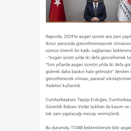
Raporda, 2024'te asgari ücrete ara zam yapıl
ikinci yarısında güncellenmeyecek olmasının, 
sürece önemli bir katkı sağlaması beklenmek
- "Asgari ücreti yılda iki defa güncellemek tal
"Son yıllarda asgari ücretin yılda iki defa gü
giderek daha baskın hale gelmiştir" denilen 
güncellenecek olması, parasal sıkılaştırmanın
ifadeleri kullanıldı.
Cumhurbaşkanı Tayyip Erdoğan, Cumhurbaşk
Güvenlik Bakanı Vedat Işıkhan da kasım ve a
tek zam yapılacağı mesajı vermişlerdi.
Bu durumda, TCMB beklentileriyle bile asgari