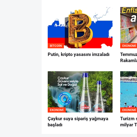
BITCOIN
EKONOMI
Putin, kripto yasasını imzaladı
Temmuz 
Rakamla
EKONOMI
EKONOMI
Çaykur suya sipariş yağmaya
Turizm 
başladı
milyar T