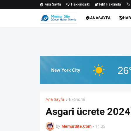
🏠 Ana Sayfa
📪 Hakkında📰
🔐Telif Hakkında
🏷️
🏠ANASAYFA
🌎HA
26
New York City
Ana Sayfa
Ekonomi
Asgari ücrete 2024
by
MemurSite.Com
-
14:35