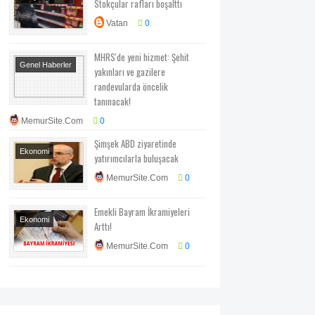
Stokçular rafları boşalttı
Haberler
Vatan
0
MHRS'de yeni hizmet: Şehit
Genel Haberler
yakınları ve gazilere
Sağlık
randevularda öncelik
tanınacak!
MemurSite.Com
0
Şimşek ABD ziyaretinde
Ekonomi
yatırımcılarla buluşacak
Ekonomi-Piyasa-
MemurSite.Com
0
Kampanya
Emekli Bayram İkramiyeleri
Ekonomi
Arttı!
Ekonomi-Piyasa-
MemurSite.Com
0
Kampanya
Genel
Haberler