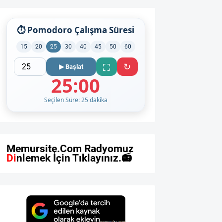
⏱ Pomodoro Çalışma Süresi
15
20
25
30
40
45
50
60
↻
⛶
▶ Başlat
25:00
Seçilen Süre: 25 dakika
M
e
m
u
r
s
i
t
e
.
C
o
m
R
a
d
y
o
m
u
z
u
D
i
n
l
e
m
e
k
İ
ç
i
n
T
ı
k
l
a
y
ı
n
ı
z
.
