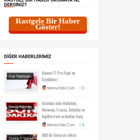
DERSINIZ?
Rastgele Bir Haber
Göster!
DIĞER HABERLERIMIZ
Xiaomi 17 Pro Fiyat ve
Cep Telefonları
Özellikleri
MemurSite.Com
0
İstanbul daki Hollanda,
Genel Haberler
Almanya, Fransa, Belçika ve
Siyaset
İngiltere'nin ardından İsviç
MemurSite.Com
0
ABD'de Omicron etkisi:
Dünya
Genel