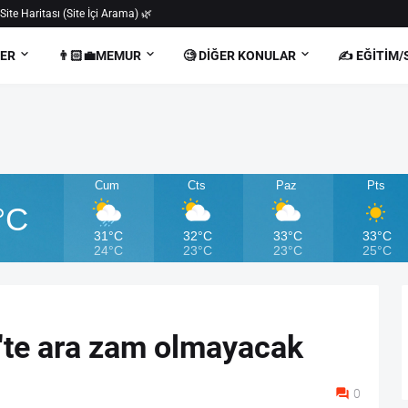
 Site Haritası (Site İçi Arama) 🌿
BER
👨🏻‍💼MEMUR
🧐 DIĞER KONULAR
✍️ EĞITIM/
Cum
Cts
Paz
Pts
°C
31°C
32°C
33°C
33°C
24°C
23°C
23°C
25°C
'te ara zam olmayacak
0