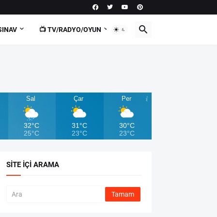
SINAV
📺 TV/RADYO/OYUN
Sal
Çar
Per
32°C
31°C
30°C
25°C
23°C
23°C
SITE İÇI ARAMA