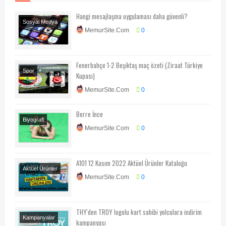
Hangi mesajlaşma uygulaması daha güvenli?
Sosyal Medya
MemurSite.Com
0
Fenerbahçe 1-2 Beşiktaş maç özeti (Ziraat Türkiye
Spor
Kupası)
MemurSite.Com
0
Berre İnce
Biyografi
MemurSite.Com
0
A101 12 Kasım 2022 Aktüel Ürünler Kataloğu
Aktüel Ürünler
MemurSite.Com
0
THY'den TROY logolu kart sahibi yolculara indirim
Kampanyalar
kampanyası