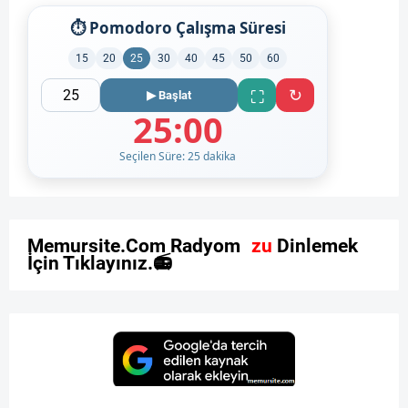
⏱ Pomodoro Çalışma Süresi
15
20
25
30
40
45
50
60
↻
⛶
▶ Başlat
25:00
Seçilen Süre: 25 dakika
M
e
m
u
r
s
i
t
e
.
C
o
m
R
a
d
y
o
m
u
z
u
D
i
n
l
e
m
e
k
İ
ç
i
n
T
ı
k
l
a
y
ı
n
ı
z
.
