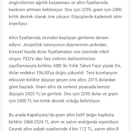
öngörülerinin ağırlık kazanması ve altın fiyatlarında
baskının artması bekleniyor. Ons için 2295, gram için 2400
kritik destek olarak öne çıkıyor. Düşüşlerde kademeli alım
öneriliyor.
Altın fiyatlarında zirveden başlayan gerileme devam
ediyor. Jeopolitik tansiyonun düşmesinin ardından,
küresel bazda dolar fiyatlamaları ons üzerinde etkili
oluyor.
FED’e dair faiz indirimi beklentilerinin
zayıflamasıyla birlikte; ABD İki Yıllık Tahvil Faizi yüzde 5’e,
dolar endeksi 106,00’ya doğru yükseldi. Ters korelasyon
etkisiyle birlikte düşüşe geçen ons altın, 2315 dolardan
güne başladı. Gram altın da serbest piyasada benzer
düşüşle 2425 TL’ye geriledi. Ons için 2295 dolar ve gram
için 2400 TL’nin kritik destek olduğu belirtiliyor.
Bu arada Kapalıçarşı’da gram altın hafif değer kaybıyla
birlikte 2468-2524 TL alım ve satım aralığında seyrediyor.
Çeyrek altın sabah saatlerinde 4 bin 112 TL, yarım altın 8