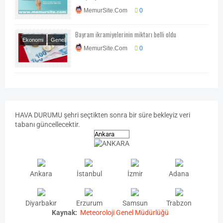
MemurSite.Com
0
Bayram ikramiyelerinin miktarı belli oldu
Ekonomi
Genel
MemurSite.Com
0
Haberler
HAVA
DURUMU
şehri seçtikten sonra bir süre bekleyiz veri
tabanı güncellecektir.
Ankara
İstanbul
İzmir
Adana
Diyarbakır
Erzurum
Samsun
Trabzon
Kaynak:
Meteoroloji Genel Müdürlüğü