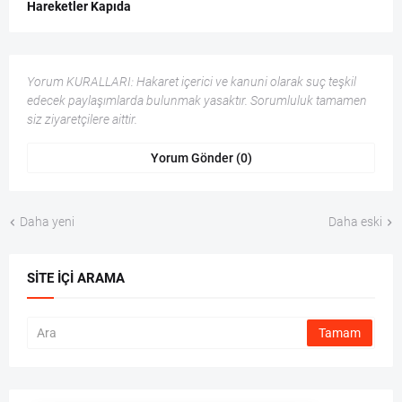
Hareketler Kapıda
Yorum KURALLARI: Hakaret içerici ve kanuni olarak suç teşkil
edecek paylaşımlarda bulunmak yasaktır. Sorumluluk tamamen
siz ziyaretçilere aittir.
Yorum Gönder (0)
Daha yeni
Daha eski
SITE İÇI ARAMA