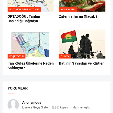
EĞITIM VE DERS NOTLARI
KÖŞE YAZISI
ORTADOĞU : Tarihin
Zafer İran’ın mı Olacak ?
Başladığı Coğrafya
KÖŞE YAZISI
DÜNYA
İran Körfez Ülkelerine Neden
Batı’nın Savaşları ve Kürtler
Saldırıyor?
YORUMLAR
Anonymous
Liselere Geçiş Sistemi (LGS) kapsamındaki yerleşti...