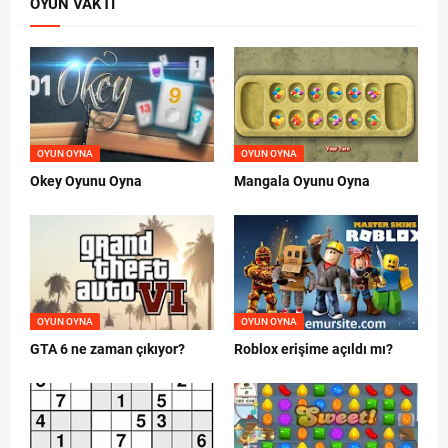
OYUN VAKTI
OYUN OYNA
OYUN OYNA
Okey Oyunu Oyna
Mangala Oyunu Oyna
OYUN OYNA
OYUN OYNA
GTA 6 ne zaman çıkıyor?
Roblox erişime açıldı mı?