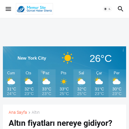
26°C
New York City
Cum
Cts
Paz
Pts
Sal
Çar
Per
31°C
32°C
33°C
33°C
32°C
31°C
30°C
24°C
23°C
23°C
25°C
25°C
23°C
23°C
Ana Sayfa
Altın
Altın fiyatları nereye gidiyor?