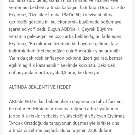
Bu hafta ABD’de açıklanan nisan İmalat ve Hizmet PMI
verilerinin beklenti altında kaldığını hatırlatan Doç. Dr. Filiz
Eryılmaz, “Özellikle İmalat PMI’ın 50,0 seviyesi altına
gerilediği görüldü ki, bu, ekonomik büyümede soğumaya
işaret ediyor” dedi. Bugün ABD’de 1. Çeyrek Büyüme
verisinin geleceğini ve %2,5 artış beklendiğini ifade eden
Eryılmaz, “Bu rakamın üzerinde bir büyüme gelirse, faiz
indirimlerinin öteleneceğine dair öngörüler yine artabilir.
Yarın da çekirdek enflasyon beklenti üzeri gelirse, benzer
eğilim ağırlık kazanabilir” şeklinde konuştu. Çekirdek
enflasyonda martta, aylık 0,3 artış bekkeniyor.
ALTINDA BEKLENTİ VE HEDEF
ABD’de FED’e dair beklentilerin düşmesi ve tahvil faizleri
ile dolar endeksinin artmasına rağmen altın fiyatlarının
jeopolitik riskler sebebiyle yükseldiğini söyleyen Eryılmaz,
“Ancak Ortadoğu’da tansiyonun düşmesiyle birlikte ons
altında düzeltme başladı. Buna rağmen 2300 doların