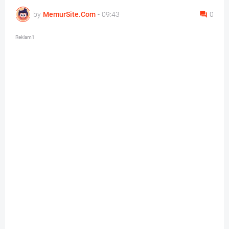
by
MemurSite.Com
-
09:43
0
Reklam1