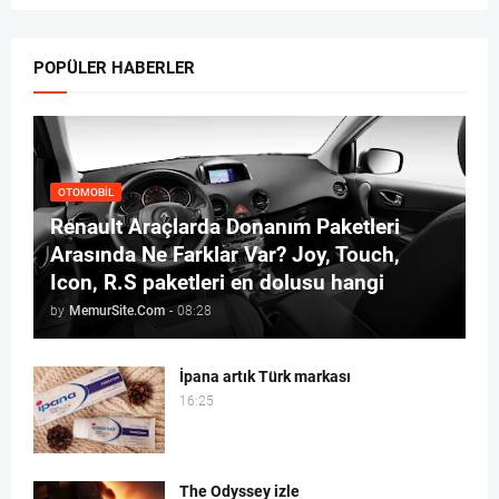
POPÜLER HABERLER
OTOMOBIL
Renault Araçlarda Donanım Paketleri
Arasında Ne Farklar Var? Joy, Touch,
Icon, R.S paketleri en dolusu hangi
by
MemurSite.Com
-
08:28
İpana artık Türk markası
16:25
The Odyssey izle