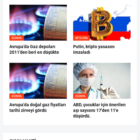
DÜNYA
BITCOIN
Avrupa’da Gaz depoları
Putin, kripto yasasını
2011’den beri en düşükte
imzaladı
DÜNYA
DÜNYA
Avrupa'da doğal gaz fiyatları
ABD, çocuklar için önerilen
tarihi zirveyi gördü
aşı sayısını 17'den 11'e
düşürdü.