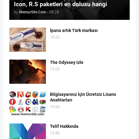
Icon, R.S paketleri en dolusu hangi
by
MemurSite.Com
-
08:28
İpana artık Türk markası
16:25
The Odyssey izle
15:03
Bilgisayarınız İçin Ücretsiz Lisans
Anahtarları
10:44
Telif Hakkında
13:56