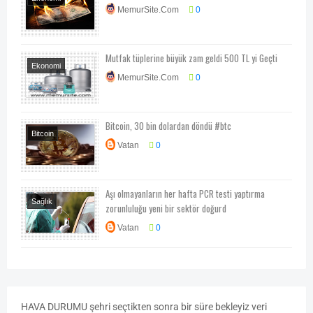
MemurSite.Com
0
Ekonomi-Piyasa-
Kampanya
Mutfak tüplerine büyük zam geldi 500 TL yi Geçti
Ekonomi
MemurSite.Com
0
Ekonomi-Piyasa-
Kampanya
Fiyat
Listesi
Bitcoin, 30 bin dolardan döndü #btc
Bitcoin
Vatan
0
Aşı olmayanların her hafta PCR testi yaptırma
Sağlık
zorunluluğu yeni bir sektör doğurd
Vatan
0
HAVA
DURUMU
şehri seçtikten sonra bir süre bekleyiz veri