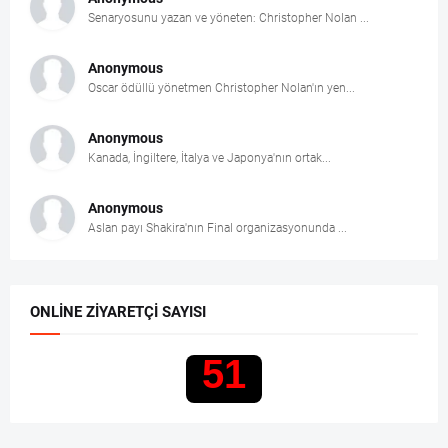
Senaryosunu yazan ve yöneten: Christopher Nolan ...
Anonymous
Oscar ödüllü yönetmen Christopher Nolan'ın yen...
Anonymous
Kanada, İngiltere, İtalya ve Japonya'nın ortak...
Anonymous
Aslan payı Shakira'nın Final organizasyonunda ...
ONLINE ZIYARETÇI SAYISI
51