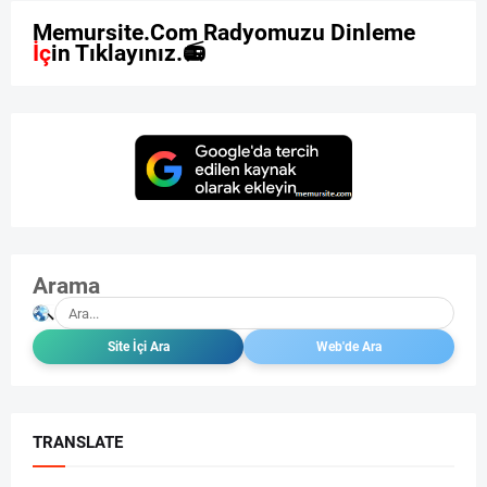
M
e
m
u
r
s
i
t
e
.
C
o
m
R
a
d
y
o
m
u
z
u
D
i
n
l
e
m
e
k
İ
ç
i
n
T
ı
k
l
a
y
ı
n
ı
z
.

Arama
TRANSLATE