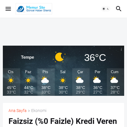
36°C
Tempe
Cts
Paz
Pts
Sal
Çar
Per
Cum
45°C
44°C
38°C
38°C
38°C
36°C
37°C
33°C
32°C
33°C
30°C
29°C
27°C
28°C
Ana Sayfa
Ekonomi
Faizsiz (%0 Faizle) Kredi Veren