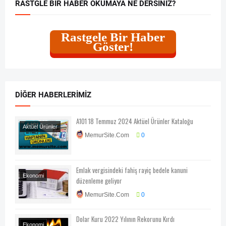
RASTGLE BIR HABER OKUMAYA NE DERSINIZ?
Rastgele Bir Haber
Göster!
DIĞER HABERLERIMIZ
A101 18 Temmuz 2024 Aktüel Ürünler Kataloğu
Aktüel Ürünler
MemurSite.Com
0
Emlak vergisindeki fahiş rayiç bedele kanuni
Ekonomi
düzenleme geliyor
Ekonomi-Piyasa-
MemurSite.Com
0
Kampanya
Genel
Haberler
Dolar Kuru 2022 Yılının Rekorunu Kırdı
Ekonomi