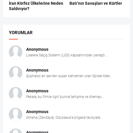
İran Körfez Ülkelerine Neden
Batı’nın Savaşları ve Kürtler
Saldırıyor?
YORUMLAR
Anonymous
Liselere Geçiş Sistemi (LGS) kapsamındaki yerleşti...
Anonymous
Şüphesiz en sevilen süper kahraman olan Spider-Man...
Anonymous
Pekala, bu filmle ilgili bunca tartışma ve dramayı...
Anonymous
Athena (Zendaya), Odysseus'a bilgece tavsiyele...
Anonymous