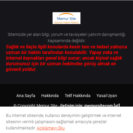
Sitemizde yer alan bilgi, yorum ve tavsiyeleri yatırım danışmanlığı
kapsamında değildir.
Sağlık ve ilaçla ilgili konularda kesin tanı ve tedavi yalnızca
uzman bir hekim tarafından konulabilir. Yapay zeka ve
internet kaynakları genel bilgi sunar; ancak kişisel sağlık
durumunuz için bir uzman hekimden görüş almak en
güvenli yoldur.
Ana Sayfa
Hakkında
Telif Hakkında
Yasal Uyarı
© Copyright
Memur Site
-
iletişim için: memursitecom [at]
gmail.com
2012-
2026 Tüm Hakları Saklıdır.
Bu internet sitesinde, kullanıcı deneyimini geliştirmek ve internet
sitesinin verimli çalışmasını sağlamak amacıyla çerezler
kullanılmaktadır.
Açıklamayı Oku