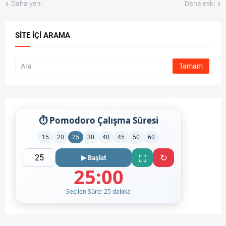
Daha yeni
Daha eski
SITE İÇI ARAMA
⏱ Pomodoro Çalışma Süresi
15
20
25
30
40
45
50
60
↻
⛶
▶ Başlat
25:00
Seçilen Süre: 25 dakika