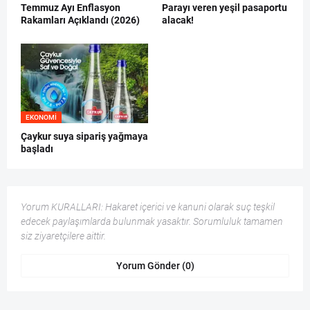
Temmuz Ayı Enflasyon
Parayı veren yeşil pasaportu
Rakamları Açıklandı (2026)
alacak!
EKONOMI
Çaykur suya sipariş yağmaya
başladı
Yorum KURALLARI: Hakaret içerici ve kanuni olarak suç teşkil
edecek paylaşımlarda bulunmak yasaktır. Sorumluluk tamamen
siz ziyaretçilere aittir.
Yorum Gönder (0)