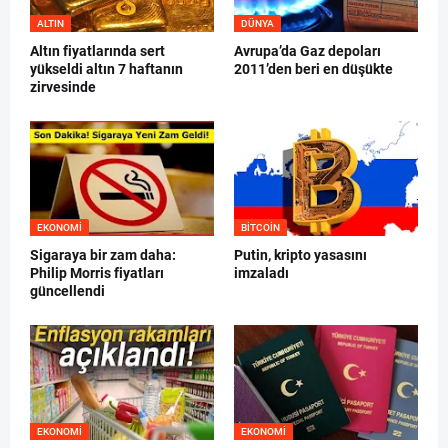
ALTIN
DÜNYA
Altın fiyatlarında sert
Avrupa’da Gaz depoları
yükseldi altın 7 haftanın
2011’den beri en düşükte
zirvesinde
EKONOMI
BITCOIN
Sigaraya bir zam daha:
Putin, kripto yasasını
Philip Morris fiyatları
imzaladı
güncellendi
EKONOMI
EKONOMI