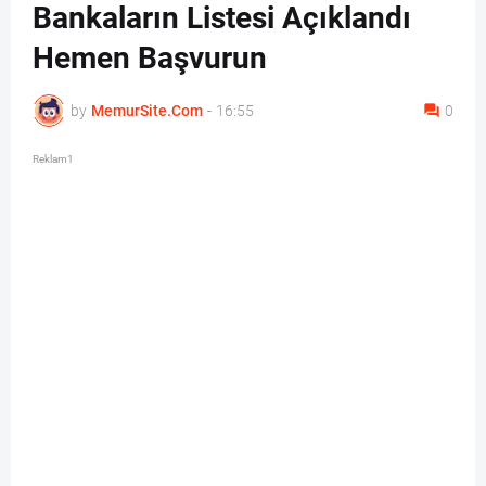
Bankaların Listesi Açıklandı
Hemen Başvurun
by
MemurSite.Com
-
16:55
0
Reklam1