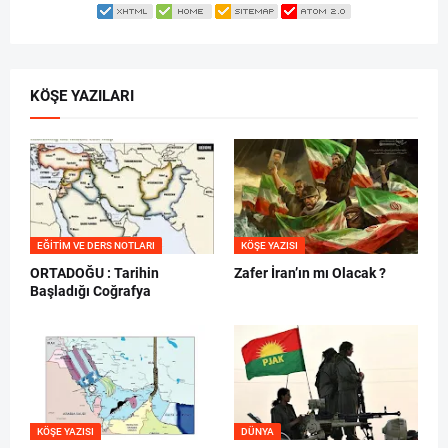
KÖŞE YAZILARI
EĞITIM VE DERS NOTLARI
KÖŞE YAZISI
ORTADOĞU : Tarihin
Zafer İran’ın mı Olacak ?
Başladığı Coğrafya
KÖŞE YAZISI
DÜNYA