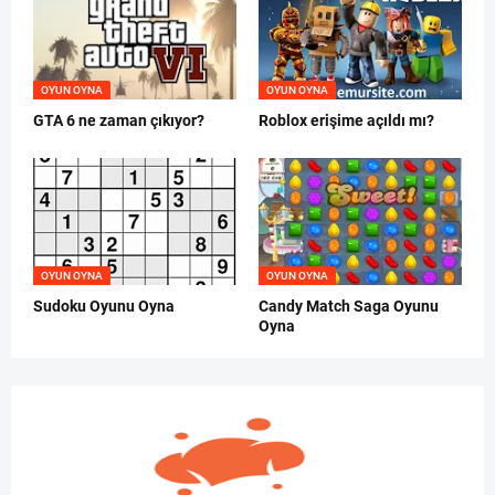
OYUN OYNA
OYUN OYNA
GTA 6 ne zaman çıkıyor?
Roblox erişime açıldı mı?
OYUN OYNA
OYUN OYNA
Sudoku Oyunu Oyna
Candy Match Saga Oyunu
Oyna