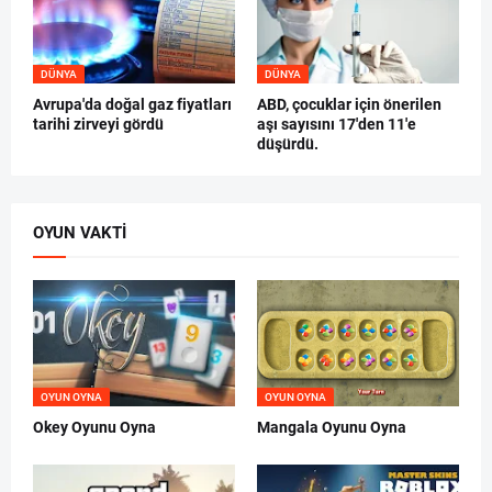
DÜNYA
DÜNYA
Avrupa'da doğal gaz fiyatları
ABD, çocuklar için önerilen
tarihi zirveyi gördü
aşı sayısını 17'den 11'e
düşürdü.
OYUN VAKTI
OYUN OYNA
OYUN OYNA
Okey Oyunu Oyna
Mangala Oyunu Oyna