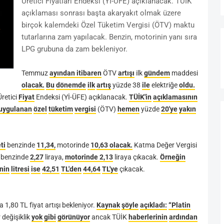
Üretici Fiyatları Endeksi (Yİ-ÜFE) açıklanacak. TÜİK
açıklaması sonrası başta akaryakıt olmak üzere
birçok kalemdeki Özel Tüketim Vergisi (ÖTV) maktu
tutarlarına zam yapılacak. Benzin, motorinin yanı sıra
LPG grubuna da zam bekleniyor.
Temmuz
ayından
itibaren
ÖTV
artışı
ilk
gündem
maddesi
olacak.
Bu
dönemde
ilk
artış
yüzde
38
ile
elektriğe
oldu.
Üretici
Fiyat
Endeksi
(Yİ-ÜFE)
açıklanacak.
TÜİK'in
açıklamasının
uygulanan
özel
tüketim
vergisi
(ÖTV)
hemen
yüzde
20'ye
yakın
ti
benzinde
11,34,
motorinde
10,63
olacak.
Katma
Değer
Vergisi
benzinde
2,27
liraya,
motorinde
2,13
liraya
çıkacak.
Örneğin
nin
litresi
ise
42,51
TL'den
44,64
TL'ye
çıkacak.
a
1,80
TL
fiyat
artışı
bekleniyor.
Kaynak
şöyle
açıkladı:
“Platin
r
değişiklik
yok
gibi
görünüyor
ancak
TÜİK
haberlerinin
ardından