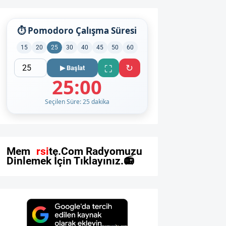
⏱ Pomodoro Çalışma Süresi
15
20
25
30
40
45
50
60
↻
⛶
▶ Başlat
25:00
Seçilen Süre: 25 dakika
M
e
m
u
r
s
i
t
e
.
C
o
m
R
a
d
y
o
m
u
z
u
D
i
n
l
e
m
e
k
İ
ç
i
n
T
ı
k
l
a
y
ı
n
ı
z
.
