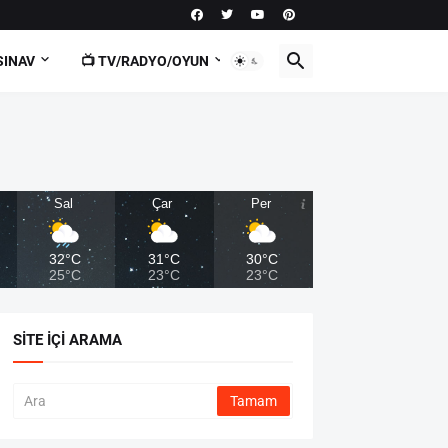
SINAV
📺 TV/RADYO/OYUN
Sal
Çar
Per
32°C
31°C
30°C
25°C
23°C
23°C
SITE İÇI ARAMA