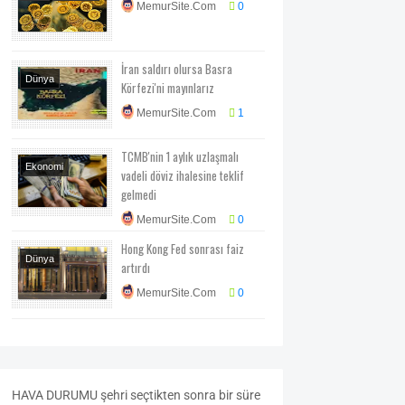
MemurSite.Com
0
Piyasa-Kampanya
İran saldırı olursa Basra
Dünya
Körfezi'ni mayınlarız
Ekonomi
MemurSite.Com
1
Ekonomi-Piyasa-
Kampanya
TCMB'nin 1 aylık uzlaşmalı
Ekonomi
vadeli döviz ihalesine teklif
Ekonomi-Piyasa-
gelmedi
Kampanya
MemurSite.Com
0
Hong Kong Fed sonrası faiz
Dünya
artırdı
Ekonomi
MemurSite.Com
0
HAVA
DURUMU
şehri seçtikten sonra bir süre