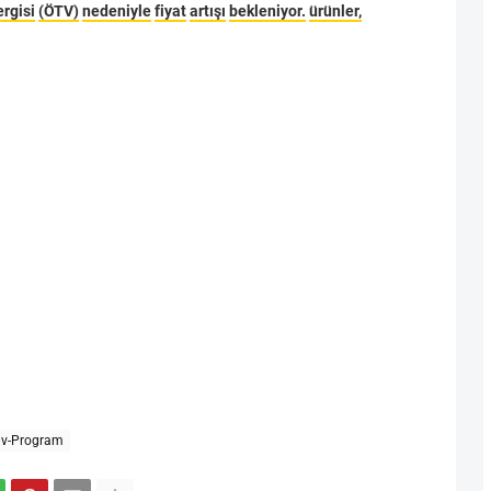
ergisi
(ÖTV)
nedeniyle
fiyat
artışı
bekleniyor.
ürünler,
iv-Program