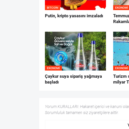
BITCOIN
EKONOMI
Putin, kripto yasasını imzaladı
Temmuz 
Rakamla
EKONOMI
EKONOMI
Çaykur suya sipariş yağmaya
Turizm 
başladı
milyar T
Yorum KURALLARI: Hakaret içerici ve kanuni olar
Sorumluluk tamamen siz ziyaretçilere aittir.