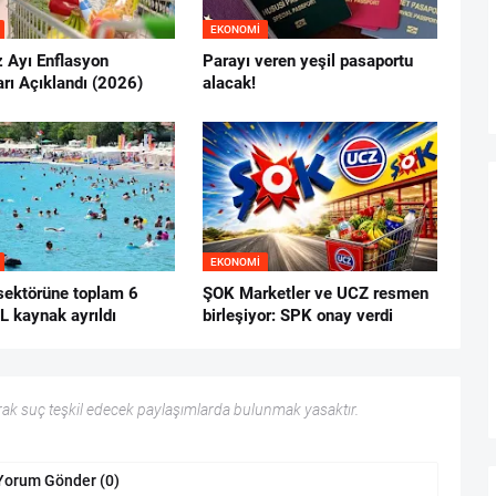
EKONOMI
Ayı Enflasyon
Parayı veren yeşil pasaportu
rı Açıklandı (2026)
alacak!
EKONOMI
sektörüne toplam 6
ŞOK Marketler ve UCZ resmen
L kaynak ayrıldı
birleşiyor: SPK onay verdi
ak suç teşkil edecek paylaşımlarda bulunmak yasaktır.
Yorum Gönder (0)