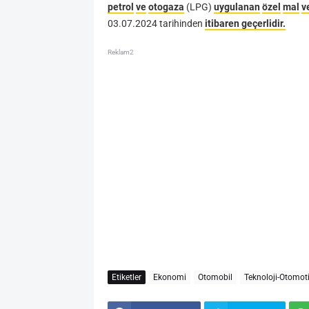
petrol
ve
otogaza
(LPG)
uygulanan
özel
mal
v
03.07.2024
tarihinden
itibaren
geçerlidir.
Reklam2
Etiketler
Ekonomi
Otomobil
Teknoloji-Otomot