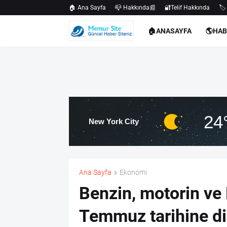
🏠 Ana Sayfa
📪 Hakkında📰
🔐Telif Hakkında
🏷️
🏠ANASAYFA
🌎HA
24
New York City
Ana Sayfa
Ekonomi
Benzin, motorin ve 
Temmuz tarihine di