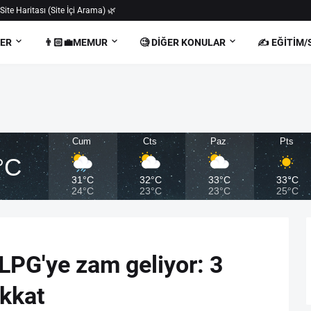
 Site Haritası (Site İçi Arama) 🌿
BER
👨🏻‍💼MEMUR
🧐 DIĞER KONULAR
✍️ EĞITIM/
Cum
Cts
Paz
Pts
°C
31°C
32°C
33°C
33°C
24°C
23°C
23°C
25°C
LPG'ye zam geliyor: 3
kkat