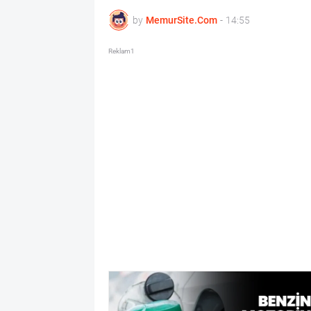
by
MemurSite.Com
-
14:55
Reklam1