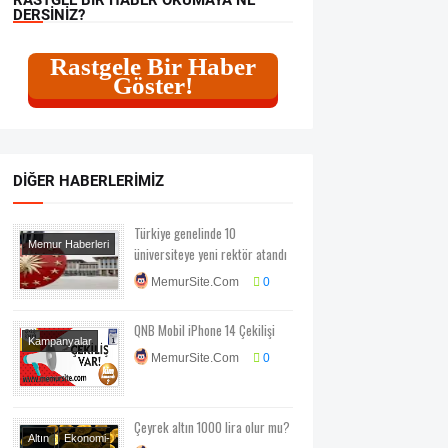
DERSINIZ?
Rastgele Bir Haber
Göster!
DIĞER HABERLERIMIZ
Türkiye genelinde 10
Memur Haberleri
üniversiteye yeni rektör atandı
MemurSite.Com
0
QNB Mobil iPhone 14 Çekilişi
Kampanyalar
MemurSite.Com
0
Çekiliş Sonuçları
Çeyrek altın 1000 lira olur mu?
Altın
Ekonomi-