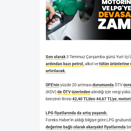
Son
olarak
3
Temmuz
Çarşamba
günü
Yurt
İçi
ardından
bazı
petrol,
alkol
ve
tütün
ürünlerine
artırılacak.
ÜFE'nin
yüzde
20
artması
durumunda
ÖTV
ücre
(KDV)
de
ÖTV
üzerinden
alındığı
için
vergi
yükü
benzinin
litresi
42,40
TL'den
44,67
TL'ye,
motori
LPG
fiyatlarında
da
artış
yaşandı.
Foreks
Haber'in
aldığı
bilgiye
göre
LPG
grubund
değerine
bağlı
olarak
akaryakıt
fiyatlarında
bi