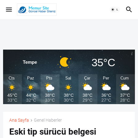
35°C
Tempe
Cts
Paz
Pts
Sal
Çar
Per
Cum
45°C
44°C
38°C
38°C
38°C
36°C
37°C
33°C
32°C
33°C
30°C
29°C
27°C
28°C
Ana Sayfa
Genel Haberler
Eski tip sürücü belgesi