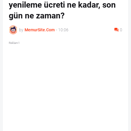
yenileme ücreti ne kadar, son
gün ne zaman?
by
MemurSite.Com
-
10:06
0
Reklam1