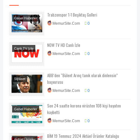
Trabzonspor 1-1 Beşiktaş Golleri
Genel Haberler
MemurSite.Com
0
Spor
NOW TV HD Canlı İzle
Canlı TV Izle
MemurSite.Com
0
ABB’den “Bülent Arınç tanık olarak dinlensin”
Siyaset
başvurusu
MemurSite.Com
0
Son 24 saatte korona virüsten 108 kişi hayatını
Genel Haberler
kaybetti
Sağlık
MemurSite.Com
0
BİM 19 Temmuz 2024 Aktüel Ürünler Kataloğu
Aktüel Ürünler