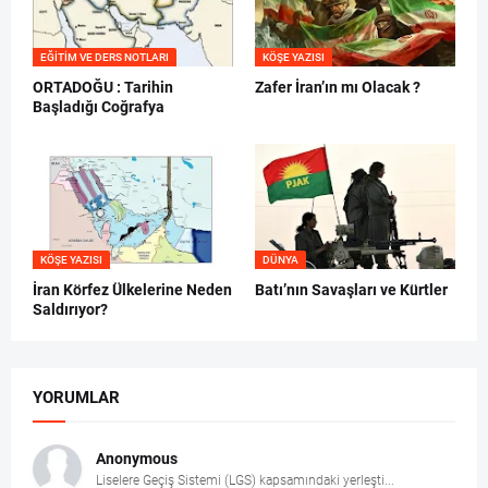
EĞITIM VE DERS NOTLARI
KÖŞE YAZISI
ORTADOĞU : Tarihin
Zafer İran’ın mı Olacak ?
Başladığı Coğrafya
KÖŞE YAZISI
DÜNYA
İran Körfez Ülkelerine Neden
Batı’nın Savaşları ve Kürtler
Saldırıyor?
YORUMLAR
Anonymous
Liselere Geçiş Sistemi (LGS) kapsamındaki yerleşti...