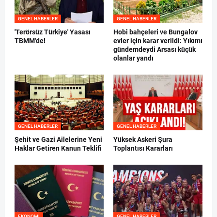
GENEL HABERLER
GENEL HABERLER
'Terörsüz Türkiye' Yasası
Hobi bahçeleri ve Bungalov
TBMM'de!
evler için karar verildi: Yıkımı
gündemdeydi Arsası küçük
olanlar yandı
GENEL HABERLER
GENEL HABERLER
Şehit ve Gazi Ailelerine Yeni
Yüksek Askeri Şura
Haklar Getiren Kanun Teklifi
Toplantısı Kararları
EKONOMI
GENEL HABERLER