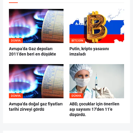
DÜNYA
BITCOIN
Avrupa’da Gaz depoları
Putin, kripto yasasını
2011’den beri en düşükte
imzaladı
DÜNYA
DÜNYA
Avrupa'da doğal gaz fiyatları
ABD, çocuklar için önerilen
tarihi zirveyi gördü
aşı sayısını 17'den 11'e
düşürdü.