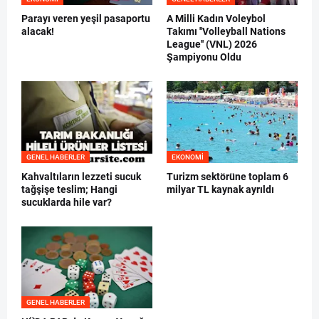
Parayı veren yeşil pasaportu
A Milli Kadın Voleybol
alacak!
Takımı ''Volleyball Nations
League'' (VNL) 2026
Şampiyonu Oldu
GENEL HABERLER
EKONOMI
Kahvaltıların lezzeti sucuk
Turizm sektörüne toplam 6
tağşişe teslim; Hangi
milyar TL kaynak ayrıldı
sucuklarda hile var?
GENEL HABERLER