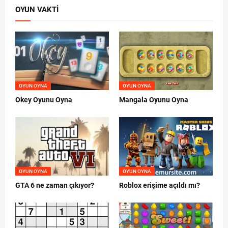
OYUN VAKTI
OYUN OYNA
OYUN OYNA
Okey Oyunu Oyna
Mangala Oyunu Oyna
OYUN OYNA
OYUN OYNA
GTA 6 ne zaman çıkıyor?
Roblox erişime açıldı mı?