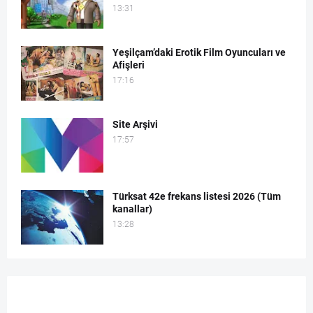
13:31
Yeşilçam’daki Erotik Film Oyuncuları ve
Afişleri
17:16
Site Arşivi
17:57
Türksat 42e frekans listesi 2026 (Tüm
kanallar)
13:28