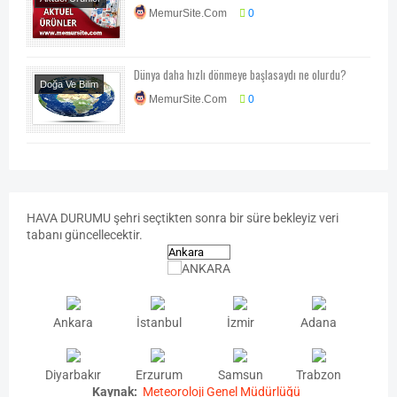
MemurSite.Com
0
Dünya daha hızlı dönmeye başlasaydı ne olurdu?
Doğa Ve Bilim
MemurSite.Com
0
Enteresan Bilgiler
Her Telden
HAVA
DURUMU
şehri seçtikten sonra bir süre bekleyiz veri
tabanı güncellecektir.
Ankara
İstanbul
İzmir
Adana
Diyarbakır
Erzurum
Samsun
Trabzon
Kaynak:
Meteoroloji Genel Müdürlüğü