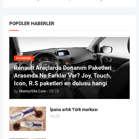
POPÜLER HABERLER
OTOMOBIL
Renault Araçlarda Donanım Paketleri
Arasında Ne Farklar Var? Joy, Touch,
Icon, R.S paketleri en dolusu hangi
by
MemurSite.Com
-
08:28
İpana artık Türk markası
16:25