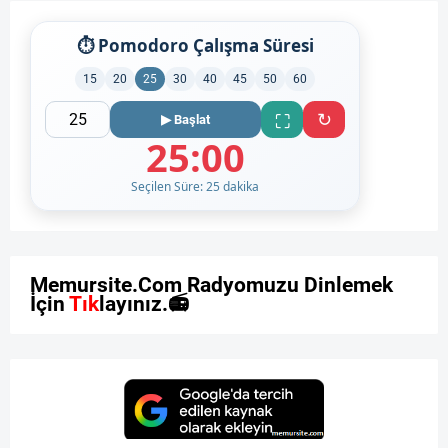
⏱ Pomodoro Çalışma Süresi
15
20
25
30
40
45
50
60
↻
⛶
▶ Başlat
25:00
Seçilen Süre: 25 dakika
M
e
m
u
r
s
i
t
e
.
C
o
m
R
a
d
y
o
m
u
z
u
D
i
n
l
e
m
e
k
İ
ç
i
n
T
ı
k
l
a
y
ı
n
ı
z
.
