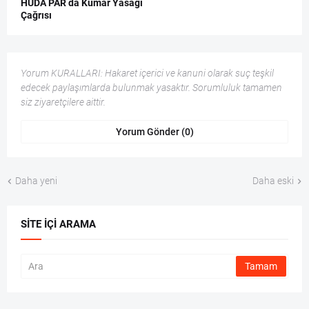
HÜDA PAR da Kumar Yasağı
Çağrısı
Yorum KURALLARI: Hakaret içerici ve kanuni olarak suç teşkil
edecek paylaşımlarda bulunmak yasaktır. Sorumluluk tamamen
siz ziyaretçilere aittir.
Yorum Gönder (0)
Daha yeni
Daha eski
SITE İÇI ARAMA