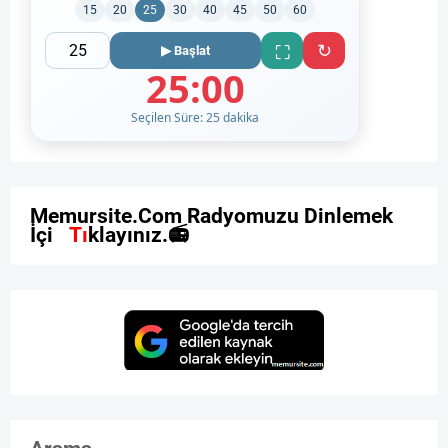
15
20
25
30
40
45
50
60
↻
⛶
▶ Başlat
25:00
Seçilen Süre: 25 dakika
M
e
m
u
r
s
i
t
e
.
C
o
m
R
a
d
y
o
m
u
z
u
D
i
n
l
e
m
e
k
İ
ç
i
n
T
ı
k
l
a
y
ı
n
ı
z
.
