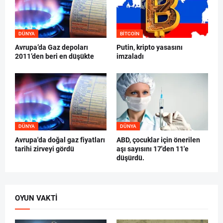
DÜNYA
BITCOIN
Avrupa’da Gaz depoları
Putin, kripto yasasını
2011’den beri en düşükte
imzaladı
DÜNYA
DÜNYA
Avrupa'da doğal gaz fiyatları
ABD, çocuklar için önerilen
tarihi zirveyi gördü
aşı sayısını 17'den 11'e
düşürdü.
OYUN VAKTI