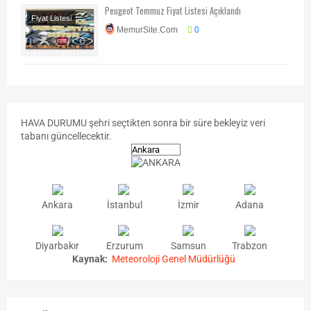
Peugeot Temmuz Fiyat Listesi Açıklandı
Fiyat Listesi
MemurSite.Com
0
Otomobil
Teknoloji-Otomotiv-
Program
HAVA
DURUMU
şehri seçtikten sonra bir süre bekleyiz veri
tabanı güncellecektir.
Ankara
İstanbul
İzmir
Adana
Diyarbakır
Erzurum
Samsun
Trabzon
Kaynak:
Meteoroloji Genel Müdürlüğü