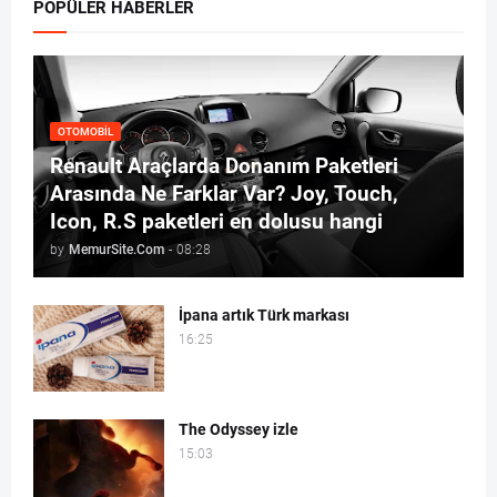
POPÜLER HABERLER
OTOMOBIL
Renault Araçlarda Donanım Paketleri
Arasında Ne Farklar Var? Joy, Touch,
Icon, R.S paketleri en dolusu hangi
by
MemurSite.Com
-
08:28
İpana artık Türk markası
16:25
The Odyssey izle
15:03