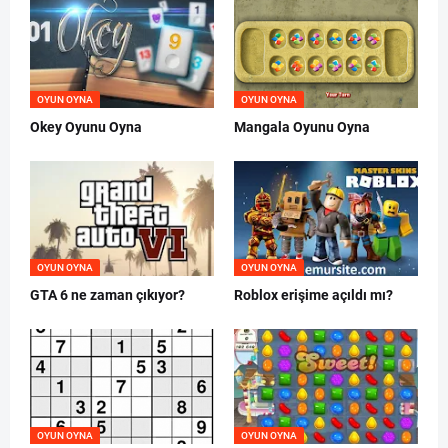
OYUN OYNA
OYUN OYNA
Okey Oyunu Oyna
Mangala Oyunu Oyna
OYUN OYNA
OYUN OYNA
GTA 6 ne zaman çıkıyor?
Roblox erişime açıldı mı?
OYUN OYNA
OYUN OYNA