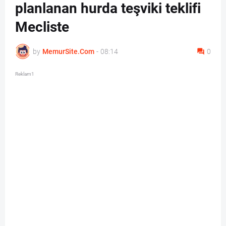
planlanan hurda teşviki teklifi
Mecliste
by
MemurSite.Com
-
08:14
0
Reklam1