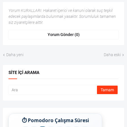
Yorum KURALLARI: Hakaret içerici ve kanuni olarak suç teşkil
edecek paylaşımlarda bulunmak yasaktır. Sorumluluk tamamen
siz ziyaretçilere aittir.
Yorum Gönder (0)
Daha yeni
Daha eski
SITE İÇI ARAMA
⏱ Pomodoro Çalışma Süresi