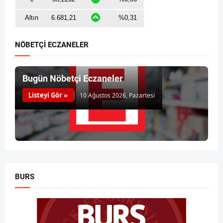
NÖBETÇİ ECZANELER
Bugün Nöbetçi Eczaneler
Listeyi Gör »
10 Ağustos 2026, Pazartesi
BURS