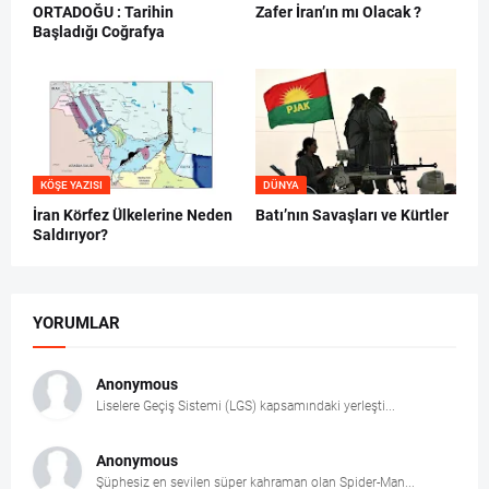
ORTADOĞU : Tarihin
Zafer İran’ın mı Olacak ?
Başladığı Coğrafya
KÖŞE YAZISI
DÜNYA
İran Körfez Ülkelerine Neden
Batı’nın Savaşları ve Kürtler
Saldırıyor?
YORUMLAR
Anonymous
Liselere Geçiş Sistemi (LGS) kapsamındaki yerleşti...
Anonymous
Şüphesiz en sevilen süper kahraman olan Spider-Man...