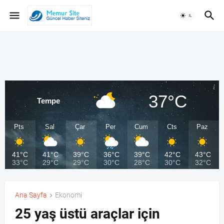
37°C
Tempe
Pts
Sal
Çar
Per
Cum
Cts
Paz
41°C
41°C
39°C
36°C
39°C
42°C
43°C
33°C
29°C
29°C
30°C
28°C
30°C
32°C
Ana Sayfa
Ekonomi
25 yaş üstü araçlar için