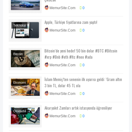
Teknoloji-Otomotiv-
MemurSite.Com
0
Program
Apple, Türkiye fiyatlarına zam yaptı!
Teknoloji
MemurSite.Com
0
Teknoloji-Otomotiv-
Program
Bitcoin’de yeni hedef 50 bin dolar #BTC #Bitcoin
Bitcoin
#xrp #Bnb #eth #ltc #neo #ada
MemurSite.Com
0
İslam Memiş’ten senenin ilk uyarısı geldi: ‘Gram altın
Ekonomi
3 bin TL, dolar 45 TL ola
Ekonomi-Piyasa-
MemurSite.Com
0
Kampanya
Akaryakıt Zamları artık istasyonda öğreniliyor
Otomobil
MemurSite.Com
0
Teknoloji-Otomotiv-
Program