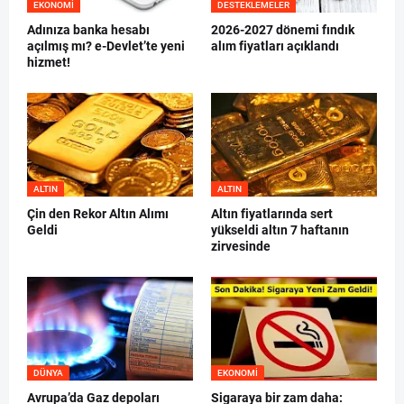
EKONOMI
DESTEKLEMELER
Adınıza banka hesabı
2026-2027 dönemi fındık
açılmış mı? e-Devlet’te yeni
alım fiyatları açıklandı
hizmet!
ALTIN
ALTIN
Çin den Rekor Altın Alımı
Altın fiyatlarında sert
Geldi
yükseldi altın 7 haftanın
zirvesinde
DÜNYA
EKONOMI
Avrupa’da Gaz depoları
Sigaraya bir zam daha: