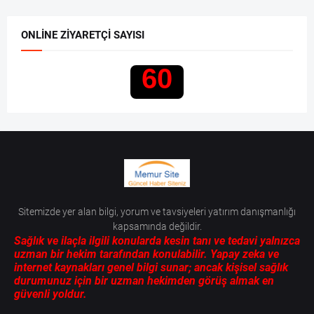
ONLINE ZIYARETÇI SAYISI
60
Sitemizde yer alan bilgi, yorum ve tavsiyeleri yatırım danışmanlığı
kapsamında değildir.
Sağlık ve ilaçla ilgili konularda kesin tanı ve tedavi yalnızca
uzman bir hekim tarafından konulabilir. Yapay zeka ve
internet kaynakları genel bilgi sunar; ancak kişisel sağlık
durumunuz için bir uzman hekimden görüş almak en
güvenli yoldur.