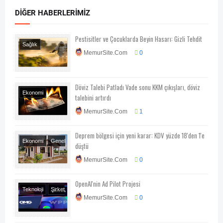
DIĞER HABERLERIMIZ
Pestisitler ve Çocuklarda Beyin Hasarı: Gizli Tehdit
Sağlık
MemurSite.Com
0
Döviz Talebi Patladı Vade sonu KKM çıkışları, döviz
Ekonomi
talebini artırdı
Ekonomi-Piyasa-
MemurSite.Com
1
Kampanya
Deprem bölgesi için yeni karar: KDV yüzde 18'den 1'e
Ekonomi
Genel
düştü
Haberler
MemurSite.Com
0
OpenAI'nin Ad Pilot Projesi
Teknoloji
Şirket
MemurSite.Com
0
Haberleri