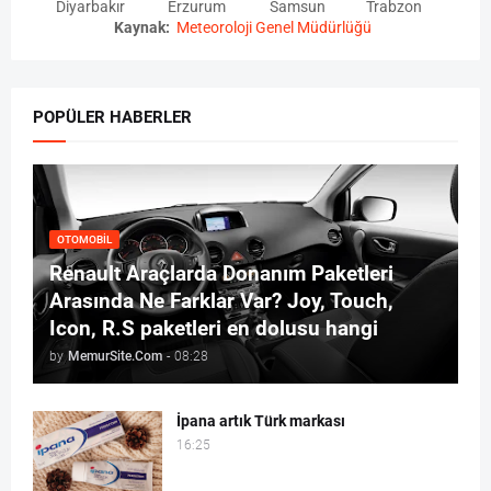
Diyarbakır
Erzurum
Samsun
Trabzon
Kaynak:
Meteoroloji Genel Müdürlüğü
POPÜLER HABERLER
OTOMOBIL
Renault Araçlarda Donanım Paketleri
Arasında Ne Farklar Var? Joy, Touch,
Icon, R.S paketleri en dolusu hangi
by
MemurSite.Com
-
08:28
İpana artık Türk markası
16:25