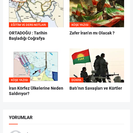
EĞITIM VE DERS NOTLARI
KÖŞE YAZISI
ORTADOĞU : Tarihin
Zafer İran’ın mı Olacak ?
Başladığı Coğrafya
KÖŞE YAZISI
DÜNYA
İran Körfez Ülkelerine Neden
Batı’nın Savaşları ve Kürtler
Saldırıyor?
YORUMLAR