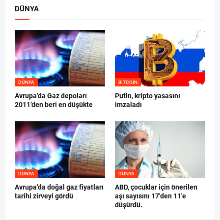
DÜNYA
DÜNYA
BITCOIN
Avrupa’da Gaz depoları
Putin, kripto yasasını
2011’den beri en düşükte
imzaladı
DÜNYA
DÜNYA
Avrupa'da doğal gaz fiyatları
ABD, çocuklar için önerilen
tarihi zirveyi gördü
aşı sayısını 17'den 11'e
düşürdü.