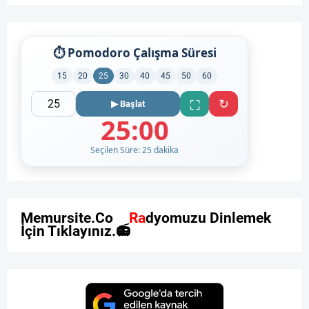
⏱ Pomodoro Çalışma Süresi
15
20
25
30
40
45
50
60
↻
⛶
▶ Başlat
25:00
Seçilen Süre: 25 dakika
M
e
m
u
r
s
i
t
e
.
C
o
m
R
a
d
y
o
m
u
z
u
D
i
n
l
e
m
e
k
İ
ç
i
n
T
ı
k
l
a
y
ı
n
ı
z
.
