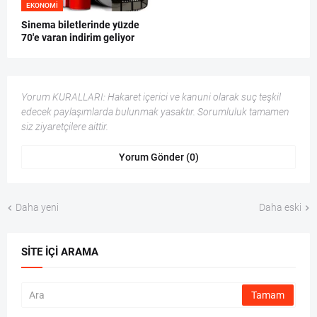
EKONOMI
Sinema biletlerinde yüzde
70'e varan indirim geliyor
Yorum KURALLARI: Hakaret içerici ve kanuni olarak suç teşkil
edecek paylaşımlarda bulunmak yasaktır. Sorumluluk tamamen
siz ziyaretçilere aittir.
Yorum Gönder (0)
Daha yeni
Daha eski
SITE İÇI ARAMA