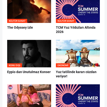
KÜLTÜR SANAT
KÜLTÜR SANAT
The Odyssey izle
TCM Yaz Yıldızları Altında
2026
KONU DIŞI
EKONOMI
Eypio dan Unutulmaz Konser
Yaz tatilinde kararı cüzdan
veriyor!