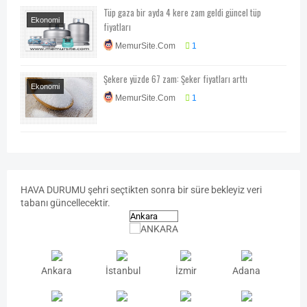
Tüp gaza bir ayda 4 kere zam geldi güncel tüp
Ekonomi
fiyatları
Ekonomi-Piyasa-
MemurSite.Com
1
Kampanya
Fiyat
Listesi
Genel
Şekere yüzde 67 zam: Şeker fiyatları arttı
Haberler
Ekonomi
MemurSite.Com
1
Ekonomi-Piyasa-
Kampanya
HAVA
DURUMU
şehri seçtikten sonra bir süre bekleyiz veri
tabanı güncellecektir.
Ankara
İstanbul
İzmir
Adana