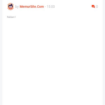
by
MemurSite.Com
-
15:00
0
Reklam1