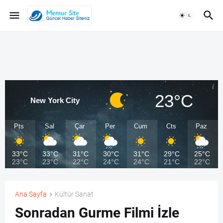
23°C
New York City
Pts
Sal
Çar
Per
Cum
Cts
Paz
33°C
33°C
31°C
30°C
31°C
29°C
25°C
23°C
23°C
22°C
24°C
24°C
21°C
22°C
Ana Sayfa
Kültür Sanat
Sonradan Gurme Filmi İzle