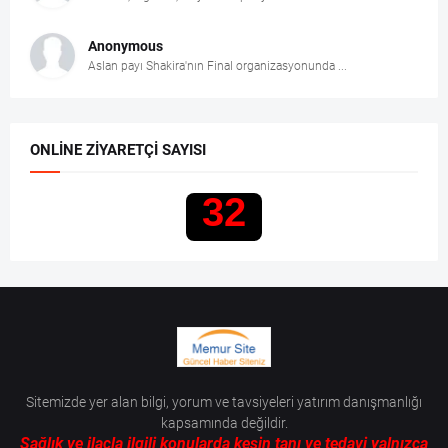
Anonymous
Aslan payı Shakira'nın Final organizasyonunda ...
ONLINE ZIYARETÇI SAYISI
32
Sitemizde yer alan bilgi, yorum ve tavsiyeleri yatırım danışmanlığı
kapsamında değildir.
Sağlık ve ilaçla ilgili konularda kesin tanı ve tedavi yalnızca