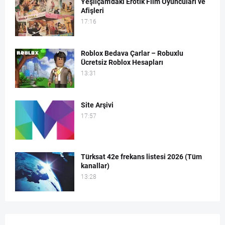
Yeşilçam’daki Erotik Film Oyuncuları ve
Afişleri
17:16
Roblox Bedava Çarlar – Robuxlu
Ücretsiz Roblox Hesapları
13:31
Site Arşivi
17:57
Türksat 42e frekans listesi 2026 (Tüm
kanallar)
13:28