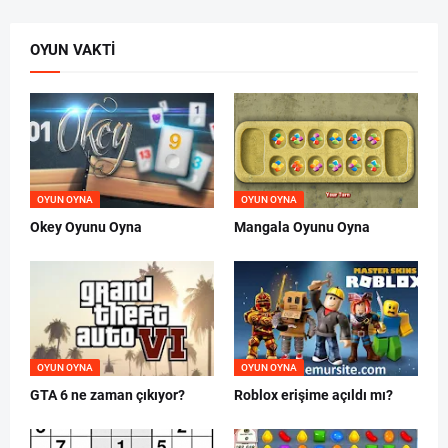
OYUN VAKTI
OYUN OYNA
OYUN OYNA
Okey Oyunu Oyna
Mangala Oyunu Oyna
OYUN OYNA
OYUN OYNA
GTA 6 ne zaman çıkıyor?
Roblox erişime açıldı mı?