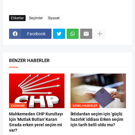
Etiketler
Seçimler
Siyaset
Facebook
BENZER HABERLER
EKONOMI
GENEL HABERLER
Mahkemeden CHP Kurultayı
İktidardan seçim için 'güçlü
İçin 'Mutlak Butlan' Kararı
hazırlık' iddiası Erken seçim
Sırada erken yerel seçim mi
için tarih belli oldu mu?
var?