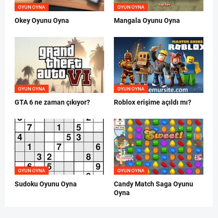
OYUN OYNA
OYUN OYNA
Okey Oyunu Oyna
Mangala Oyunu Oyna
OYUN OYNA
OYUN OYNA
GTA 6 ne zaman çıkıyor?
Roblox erişime açıldı mı?
OYUN OYNA
OYUN OYNA
Sudoku Oyunu Oyna
Candy Match Saga Oyunu
Oyna