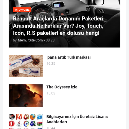
OTOMOBIL
Renault Araçlarda Donanım Paketleri
Arasında Ne Farklar Var? Joy, Touch,
Icon, R.S paketleri en dolusu hangi
by
MemurSite.Com
-
08:28
İpana artık Türk markası
16:25
The Odyssey izle
15:03
Bilgisayarınız İçin Ücretsiz Lisans
Anahtarları
10:44