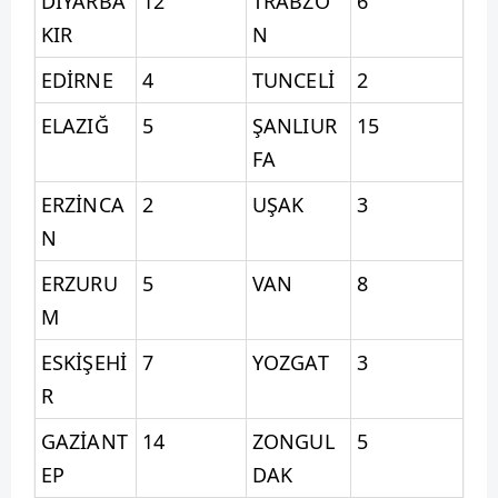
DİYARBA
12
TRABZO
6
KIR
N
EDİRNE
4
TUNCELİ
2
ELAZIĞ
5
ŞANLIUR
15
FA
ERZİNCA
2
UŞAK
3
N
ERZURU
5
VAN
8
M
ESKİŞEHİ
7
YOZGAT
3
R
GAZİANT
14
ZONGUL
5
EP
DAK