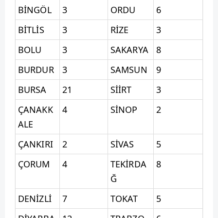
BİNGÖL
3
ORDU
6
BİTLİS
3
RİZE
3
BOLU
3
SAKARYA
8
BURDUR
3
SAMSUN
9
BURSA
21
SİİRT
3
ÇANAKK
4
SİNOP
2
ALE
ÇANKIRI
2
SİVAS
5
ÇORUM
4
TEKİRDA
8
Ğ
DENİZLİ
7
TOKAT
5