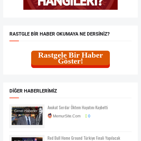
RASTGLE BIR HABER OKUMAYA NE DERSINIZ?
Rastgele Bir Haber
Göster!
DIĞER HABERLERIMIZ
Avukat Serdar Öktem Hayatını Kaybetti
Genel Haberler
MemurSite.Com
0
Red Bull Home Ground Türkiye Finali Yapılacak