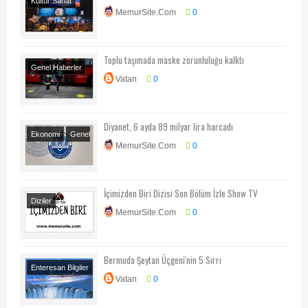
Kültür Sanat
MemurSite.Com
0
Teknoloji
Teknoloji-Otomotiv-
Program
Toplu taşımada maske zorunluluğu kalktı
Genel Haberler
Vatan
0
Sağlık
Diyanet, 6 ayda 89 milyar lira harcadı
Ekonomi
Genel
MemurSite.Com
0
Haberler
İçimizden Biri Dizisi Son Bölüm İzle Show TV
Diziler
MemurSite.Com
0
Televizyon
Bermuda Şeytan Üçgeni'nin 5 Sırrı
Enteresan Bilgiler
Vatan
0
Her Telden