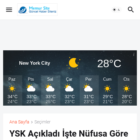
28°C
New York City
Paz
Pts
Sal
Çar
Per
Cum
Cts
34°C
33°C
33°C
32°C
31°C
29°C
28°C
24°C
23°C
25°C
23°C
23°C
21°C
20°C
Ana Sayfa
Seçimler
YSK Açıkladı İşte Nüfusa Göre