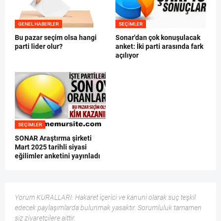
GENEL HABERLER
SEÇIMLER
Bu pazar seçim olsa hangi
Sonar'dan çok konuşulacak
parti lider olur?
anket: İki parti arasında fark
açılıyor
SEÇIMLER
SONAR Araştırma şirketi
Mart 2025 tarihli siyasi
eğilimler anketini yayınladı
Yorum KURALLARI: Hakaret içerici ve kanuni olarak suç teşkil
edecek paylaşımlarda bulunmak yasaktır. Sorumluluk tamamen
siz ziyaretçilere aittir.