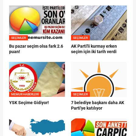
SEÇIMLER
SEÇIMLER
Bu pazar seçim olsa fark 2.6
AK Parti'li kurmay erken
puan!
seçim için iki tarih verdi
MEMUR HABERLERI
SEÇIMLER
YSK Seçime Gidiyor!
7 belediye başkanı daha AK
Parti'ye katılıyor