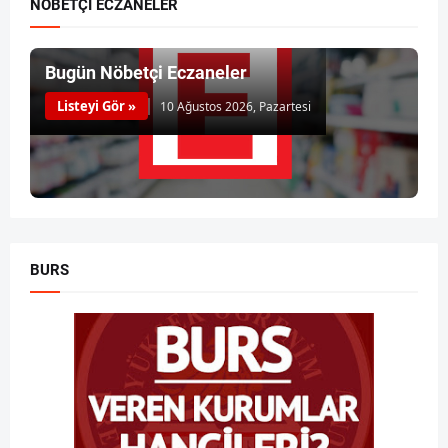
NÖBETÇİ ECZANELER
Bugün Nöbetçi Eczaneler
Listeyi Gör »
10 Ağustos 2026, Pazartesi
BURS