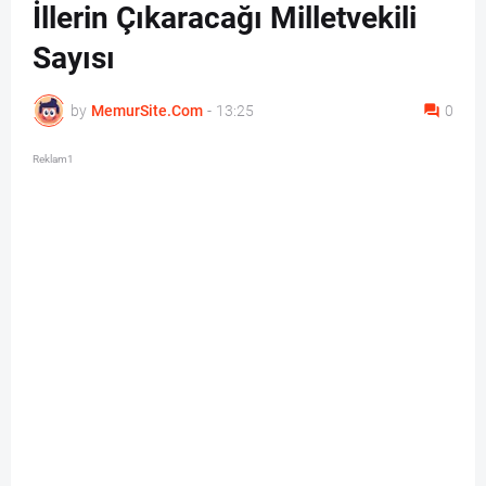
İllerin Çıkaracağı Milletvekili
Sayısı
by
MemurSite.Com
-
13:25
0
Reklam1