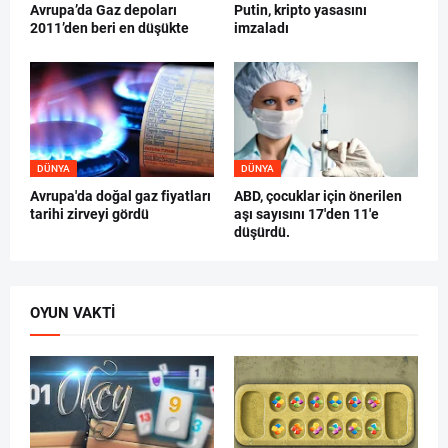
Avrupa’da Gaz depoları
Putin, kripto yasasını
2011’den beri en düşükte
imzaladı
DÜNYA
DÜNYA
Avrupa'da doğal gaz fiyatları
ABD, çocuklar için önerilen
tarihi zirveyi gördü
aşı sayısını 17'den 11'e
düşürdü.
OYUN VAKTI