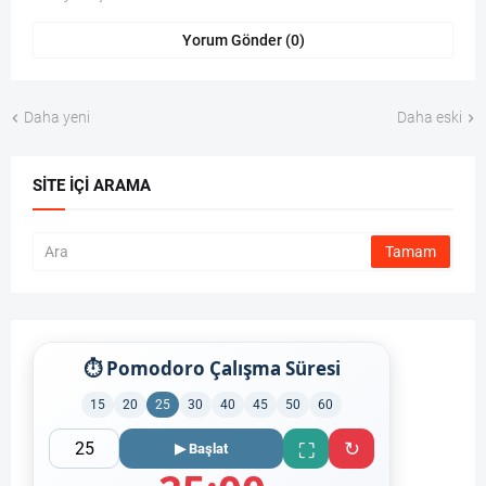
Yorum Gönder (0)
Daha yeni
Daha eski
SITE İÇI ARAMA
⏱ Pomodoro Çalışma Süresi
15
20
25
30
40
45
50
60
↻
⛶
▶ Başlat