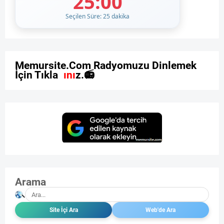
25:00
Seçilen Süre: 25 dakika
M
e
m
u
r
s
i
t
e
.
C
o
m
R
a
d
y
o
m
u
z
u
D
i
n
l
e
m
e
k
İ
ç
i
n
T
ı
k
l
a
y
ı
n
ı
z
.

Arama