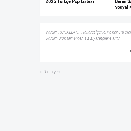
2025 Türkçe Pop Listesi
Beren Sa
Sosyal 
Yorum KURALLARI: Hakaret içerici ve kanuni olar
Sorumluluk tamamen siz ziyaretçilere aittir.
Daha yeni