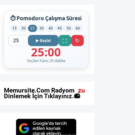
⏱ Pomodoro Çalışma Süresi
15
20
25
30
40
45
50
60
↻
⛶
▶ Başlat
25:00
Seçilen Süre: 25 dakika
M
e
m
u
r
s
i
t
e
.
C
o
m
R
a
d
y
o
m
u
z
u
D
i
n
l
e
m
e
k
İ
ç
i
n
T
ı
k
l
a
y
ı
n
ı
z
.
