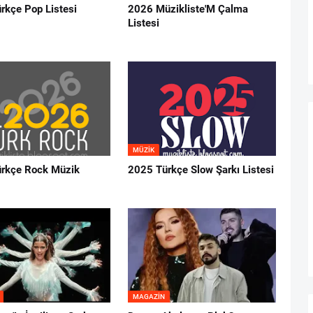
rkçe Pop Listesi
2026 Müzikliste'M Çalma
Listesi
MÜZIK
rkçe Rock Müzik
2025 Türkçe Slow Şarkı Listesi
MAGAZIN