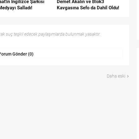
at'in İngilizce Şarkısı
Demet Akalın ve Blok3
Medyayı Salladı!
Kavgasına Sefo da Dahil Oldu!
ak suç teşkil edecek paylaşımlarda bulunmak yasaktır.
Yorum Gönder (0)
Daha eski