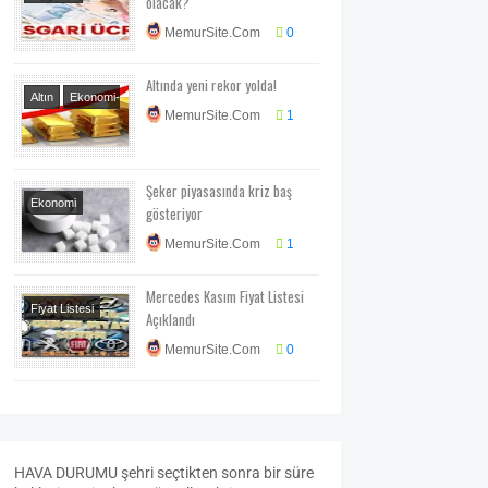
olacak?
Ekonomi-Piyasa-
MemurSite.Com
0
Kampanya
Genel
Haberler
Altında yeni rekor yolda!
Altın
Ekonomi-
MemurSite.Com
1
Piyasa-Kampanya
Şeker piyasasında kriz baş
Ekonomi
gösteriyor
MemurSite.Com
1
Mercedes Kasım Fiyat Listesi
Fiyat Listesi
Açıklandı
Otomobil
MemurSite.Com
0
Teknoloji-Otomotiv-
Program
HAVA
DURUMU
şehri seçtikten sonra bir süre