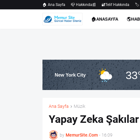
🏠 Ana Sayfa
📪 Hakkında📰
🔐Telif Hakkında
🏷️
🏠ANASAYFA
🌎HA
33
New York City
Ana Sayfa
Müzik
Yapay Zeka Şakılar 
by
MemurSite.Com
-
16:09