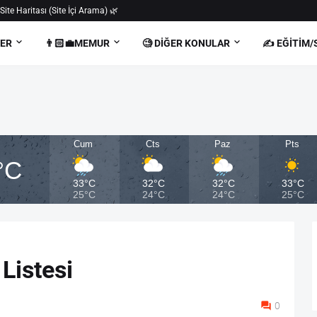
 Site Haritası (Site İçi Arama) 🌿
BER
👨🏻‍💼MEMUR
🧐 DIĞER KONULAR
✍️ EĞITIM/
Cum
Cts
Paz
Pts
°C
33°C
32°C
32°C
33°C
25°C
24°C
24°C
25°C
Listesi
0