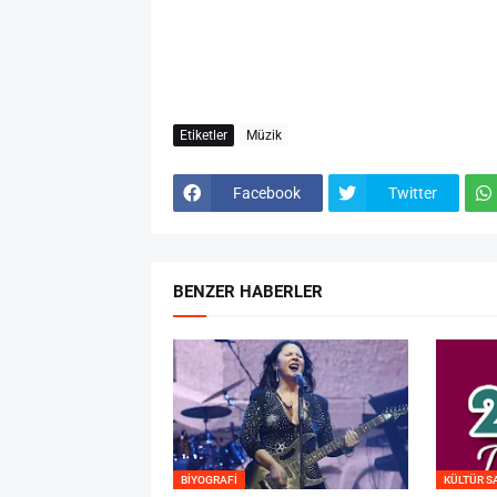
Etiketler
Müzik
Facebook
Twitter
BENZER HABERLER
BIYOGRAFI
KÜLTÜR S