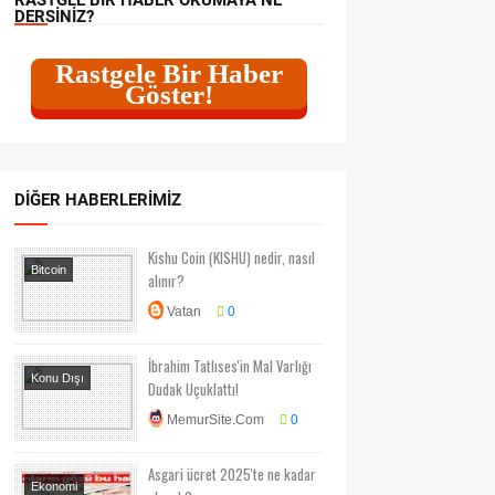
DERSINIZ?
Rastgele Bir Haber
Göster!
DIĞER HABERLERIMIZ
Kishu Coin (KISHU) nedir, nasıl
Bitcoin
alınır?
Vatan
0
İbrahim Tatlıses'in Mal Varlığı
Konu Dışı
Dudak Uçuklattı!
Magazin
MemurSite.Com
0
Asgari ücret 2025'te ne kadar
Ekonomi