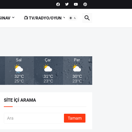
SINAV
📺 TV/RADYO/OYUN
Sal
Çar
Per
32°C
31°C
30°C
25°C
23°C
23°C
SITE İÇI ARAMA