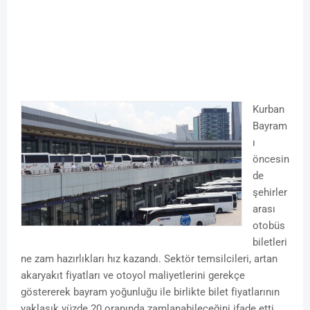
Kurban
Bayram
ı
öncesin
de
şehirler
arası
otobüs
biletleri
ne zam hazırlıkları hız kazandı. Sektör temsilcileri, artan
akaryakıt fiyatları ve otoyol maliyetlerini gerekçe
göstererek bayram yoğunluğu ile birlikte bilet fiyatlarının
yaklaşık yüzde 20 oranında zamlanabileceğini ifade etti.