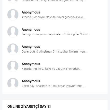
Anonymous
Athena (Zendaya), Odysseus'a bilgece tavsiyele...
Anonymous
Senaryosunu yazan ve yöneten: Christopher Nolan ...
Anonymous
Oscar ödüllü yönetmen Christopher Nolan'ın yen...
Anonymous
Kanada, İngiltere, İtalya ve Japonya'nın ortak...
Anonymous
Aslan payı Shakira'nın Final organizasyonunda ...
ONLINE ZIYARETÇI SAYISI