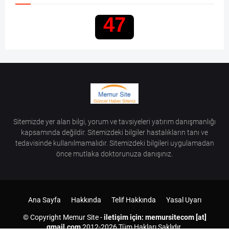
79
Sitemizde yer alan bilgi, yorum ve tavsiyeleri yatırım danışmanlığı
kapsamında değildir. Sitemizdeki bilgiler hastalıkların tanı ve
tedavisinde kullanılmamalıdır. Sitemizdeki bilgileri uygulamadan
önce mutlaka doktorunuza danışınız.
Ana Sayfa
Hakkında
Telif Hakkında
Yasal Uyarı
© Copyright
Memur Site
-
iletişim için: memursitecom [at]
gmail.com
2012-
2026 Tüm Hakları Saklıdır.