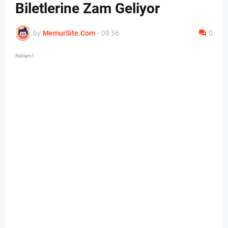
Biletlerine Zam Geliyor
by
MemurSite.Com
-
09:56
0
Reklam1