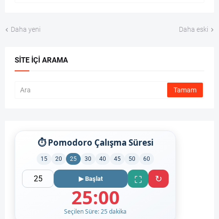
Daha yeni
Daha eski
SITE İÇI ARAMA
⏱ Pomodoro Çalışma Süresi
15
20
25
30
40
45
50
60
↻
⛶
▶ Başlat
25:00
Seçilen Süre: 25 dakika