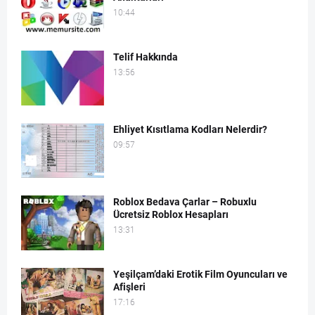
10:44
Telif Hakkında
13:56
Ehliyet Kısıtlama Kodları Nelerdir?
09:57
Roblox Bedava Çarlar – Robuxlu
Ücretsiz Roblox Hesapları
13:31
Yeşilçam’daki Erotik Film Oyuncuları ve
Afişleri
17:16