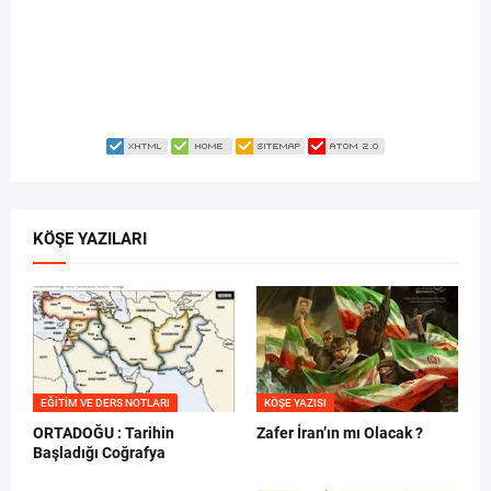
KÖŞE YAZILARI
EĞITIM VE DERS NOTLARI
KÖŞE YAZISI
ORTADOĞU : Tarihin
Zafer İran’ın mı Olacak ?
Başladığı Coğrafya