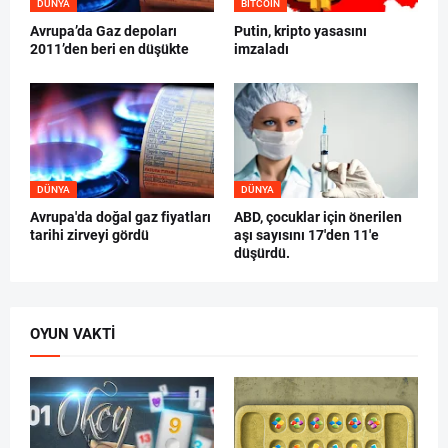
DÜNYA
BITCOIN
Avrupa’da Gaz depoları
Putin, kripto yasasını
2011’den beri en düşükte
imzaladı
DÜNYA
DÜNYA
Avrupa'da doğal gaz fiyatları
ABD, çocuklar için önerilen
tarihi zirveyi gördü
aşı sayısını 17'den 11'e
düşürdü.
OYUN VAKTI