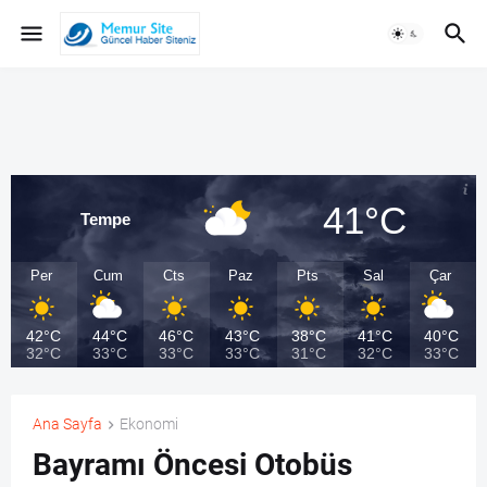
41°C
Tempe
Per
Cum
Cts
Paz
Pts
Sal
Çar
42°C
44°C
46°C
43°C
38°C
41°C
40°C
32°C
33°C
33°C
33°C
31°C
32°C
33°C
Ana Sayfa
Ekonomi
Bayramı Öncesi Otobüs