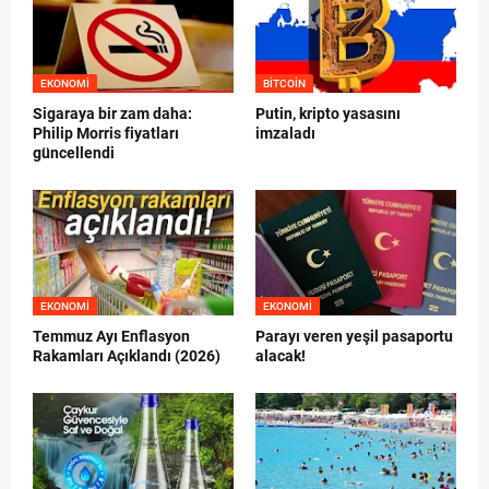
EKONOMI
BITCOIN
Sigaraya bir zam daha:
Putin, kripto yasasını
Philip Morris fiyatları
imzaladı
güncellendi
EKONOMI
EKONOMI
Temmuz Ayı Enflasyon
Parayı veren yeşil pasaportu
Rakamları Açıklandı (2026)
alacak!