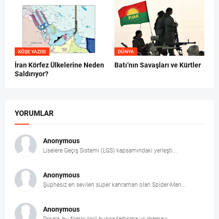
KÖŞE YAZISI
DÜNYA
İran Körfez Ülkelerine Neden
Batı’nın Savaşları ve Kürtler
Saldırıyor?
YORUMLAR
Anonymous
Liselere Geçiş Sistemi (LGS) kapsamındaki yerleşti...
Anonymous
Şüphesiz en sevilen süper kahraman olan Spider-Man...
Anonymous
Pekala, bu filmle ilgili bunca tartışma ve dramayı...