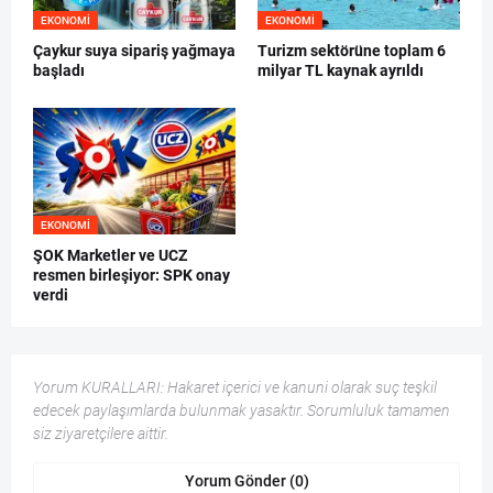
EKONOMI
EKONOMI
Çaykur suya sipariş yağmaya
Turizm sektörüne toplam 6
başladı
milyar TL kaynak ayrıldı
EKONOMI
ŞOK Marketler ve UCZ
resmen birleşiyor: SPK onay
verdi
Yorum KURALLARI: Hakaret içerici ve kanuni olarak suç teşkil
edecek paylaşımlarda bulunmak yasaktır. Sorumluluk tamamen
siz ziyaretçilere aittir.
Yorum Gönder (0)