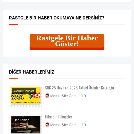
RASTGLE BIR HABER OKUMAYA NE DERSINIZ?
Rastgele Bir Haber
Göster!
DIĞER HABERLERIMIZ
ŞOK 25 Haziran 2025 Aktüel Ürünler Kataloğu
Aktüel Ürünler
MemurSite.Com
0
Hikmetli Hikayeler
Her Telden
MemurSite.Com
0
Kişisel Gelişim
Konu Dışı