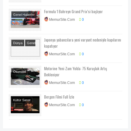
Formula 1 Bahreyn Grand Prix’si başlıyor
Genel Haberler
MemurSite.Com
0
Spor
Japonya yabancılara yeni varyant nedeniyle kapılarını
Dünya
Genel
kapatıyor
Haberler
MemurSite.Com
0
Motorine Yeni Zam Yolda: 75 Kuruşluk Artış
Otomobil
Bekleniyor
Teknoloji-Otomotiv-
MemurSite.Com
0
Program
Bergen Filmi Full İzle
Kültür Sanat
MemurSite.Com
0
Sinema