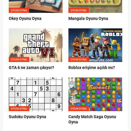
OYUN OYNA
OYUN OYNA
Okey Oyunu Oyna
Mangala Oyunu Oyna
OYUN OYNA
OYUN OYNA
GTA 6 ne zaman çıkıyor?
Roblox erişime açıldı mı?
OYUN OYNA
OYUN OYNA
Sudoku Oyunu Oyna
Candy Match Saga Oyunu
Oyna