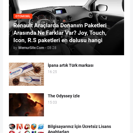
OTOMOBIL
Renault Araçlarda Donanım Paketleri
Arasında Ne Farklar Var? Joy, Touch,
Icon, R.S paketleri en dolusu hangi
by
MemurSite.Com
-
08:28
İpana artık Türk markası
16:25
The Odyssey izle
15:03
Bilgisayarınız İçin Ücretsiz Lisans
Anahtarları