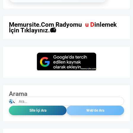
M
e
m
u
r
s
i
t
e
.
C
o
m
R
a
d
y
o
m
u
z
u
D
i
n
l
e
m
e
k
İ
ç
i
n
T
ı
k
l
a
y
ı
n
ı
z
.

Arama