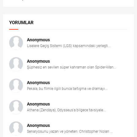
YORUMLAR
Anonymous
Liselere Geçiş Sistemi (LGS) kapsamındaki yerleşti...
Anonymous
Şüphesiz en sevilen süper kahraman olan Spider-Man...
Anonymous
Pekala, bu filmle ilgili bunca tartışma ve dramayı...
Anonymous
Athena (Zendaya), Odysseus'a bilgece tavsiyele...
Anonymous
Senaryosunu yazan ve yöneten: Christopher Nolan ...