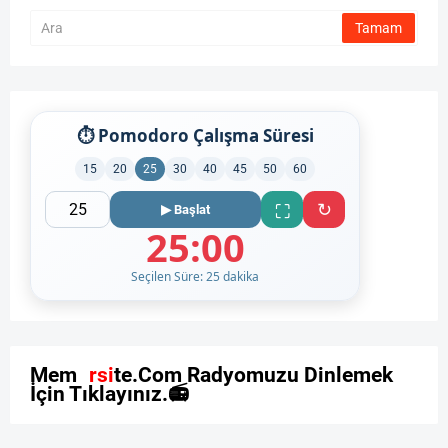
⏱ Pomodoro Çalışma Süresi
15
20
25
30
40
45
50
60
↻
⛶
▶ Başlat
25:00
Seçilen Süre: 25 dakika
M
e
m
u
r
s
i
t
e
.
C
o
m
R
a
d
y
o
m
u
z
u
D
i
n
l
e
m
e
k
İ
ç
i
n
T
ı
k
l
a
y
ı
n
ı
z
.
