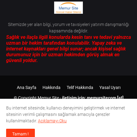
Sitemizde yer alan bilgi, yorum ve tavsiyeleri yatırım danışmanlığı
kapsamında değildir.
Sağlık ve ilaçla ilgili konularda kesin tanı ve tedavi yalnızca
uzman bir hekim tarafından konulabilir. Yapay zeka ve
internet kaynakları genel bilgi sunar; ancak kişisel sağlık
durumunuz için bir uzman hekimden görüş almak en
güvenli yoldur.
Ana Sayfa
Hakkında
Telif Hakkında
Yasal Uyarı
© Copyright
Memur Site
-
iletişim için: memursitecom [at]
gmail.com
2012-
2026 Tüm Hakları Saklıdır.
Bu internet sitesinde, kullanıcı deneyimini geliştirmek ve internet
sitesinin verimli çalışmasını sağlamak amacıyla çerezler
kullanılmaktadır.
Açıklamayı Oku
Tamam !