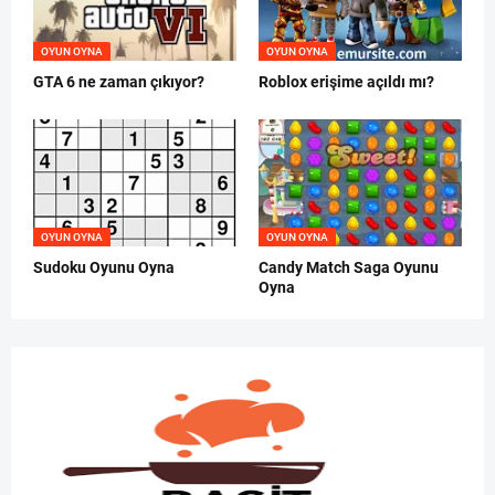
OYUN OYNA
OYUN OYNA
GTA 6 ne zaman çıkıyor?
Roblox erişime açıldı mı?
OYUN OYNA
OYUN OYNA
Sudoku Oyunu Oyna
Candy Match Saga Oyunu
Oyna