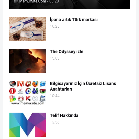
by
MemurSite.Com
-
08:28
İpana artık Türk markası
16:25
The Odyssey izle
15:03
Bilgisayarınız İçin Ücretsiz Lisans
Anahtarları
10:44
Telif Hakkında
13:56