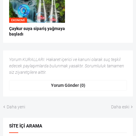
EKONOMI
Çaykur suya sipariş yağmaya
başladı
Yorum KURALLARI: Hakaret içerici ve kanuni olarak suç teşkil
edecek paylaşımlarda bulunmak yasaktır. Sorumluluk tamamen
siz ziyaretçilere aittir.
Yorum Gönder (0)
Daha yeni
Daha eski
SITE İÇI ARAMA