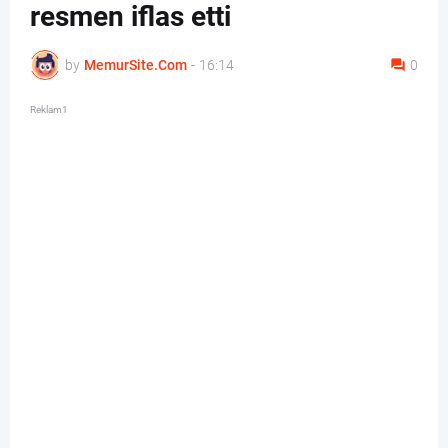
resmen iflas etti
by
MemurSite.Com
-
16:14
0
Reklam1