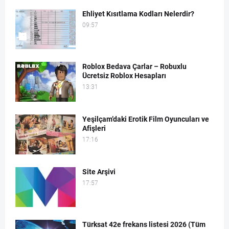
Ehliyet Kısıtlama Kodları Nelerdir?
09:57
Roblox Bedava Çarlar – Robuxlu
Ücretsiz Roblox Hesapları
13:31
Yeşilçam’daki Erotik Film Oyuncuları ve
Afişleri
17:16
Site Arşivi
17:57
Türksat 42e frekans listesi 2026 (Tüm