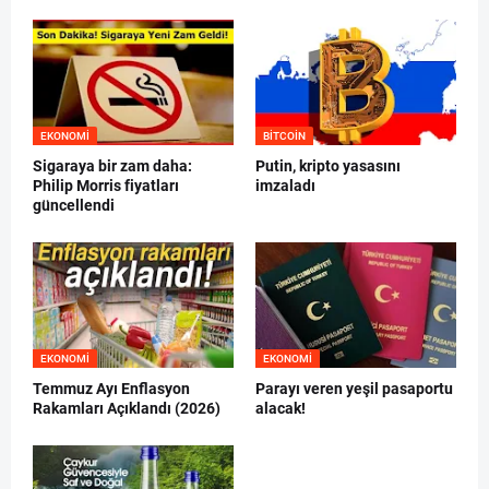
EKONOMI
BITCOIN
Sigaraya bir zam daha:
Putin, kripto yasasını
Philip Morris fiyatları
imzaladı
güncellendi
EKONOMI
EKONOMI
Temmuz Ayı Enflasyon
Parayı veren yeşil pasaportu
Rakamları Açıklandı (2026)
alacak!