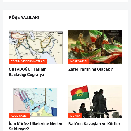
KÖŞE YAZILARI
EĞITIM VE DERS NOTLARI
KÖŞE YAZISI
ORTADOĞU : Tarihin
Zafer İran’ın mı Olacak ?
Başladığı Coğrafya
KÖŞE YAZISI
DÜNYA
İran Körfez Ülkelerine Neden
Batı’nın Savaşları ve Kürtler
Saldırıyor?