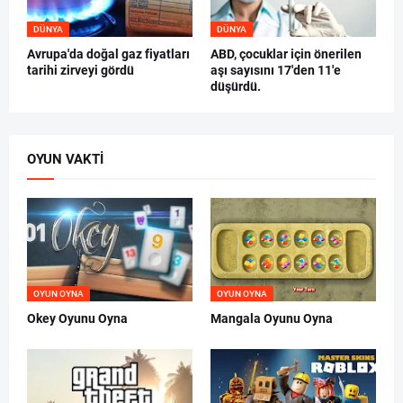
DÜNYA
DÜNYA
Avrupa'da doğal gaz fiyatları
ABD, çocuklar için önerilen
tarihi zirveyi gördü
aşı sayısını 17'den 11'e
düşürdü.
OYUN VAKTI
OYUN OYNA
OYUN OYNA
Okey Oyunu Oyna
Mangala Oyunu Oyna