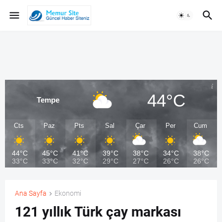
44°C
Tempe
Cts
Paz
Pts
Sal
Çar
Per
Cum
44°C
45°C
41°C
39°C
38°C
34°C
38°C
33°C
33°C
32°C
29°C
27°C
26°C
26°C
Ana Sayfa
Ekonomi
121 yıllık Türk çay markası