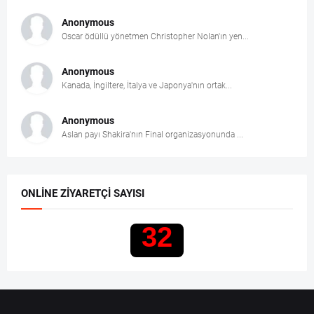
Anonymous
Oscar ödüllü yönetmen Christopher Nolan'ın yen...
Anonymous
Kanada, İngiltere, İtalya ve Japonya'nın ortak...
Anonymous
Aslan payı Shakira'nın Final organizasyonunda ...
ONLINE ZIYARETÇI SAYISI
32