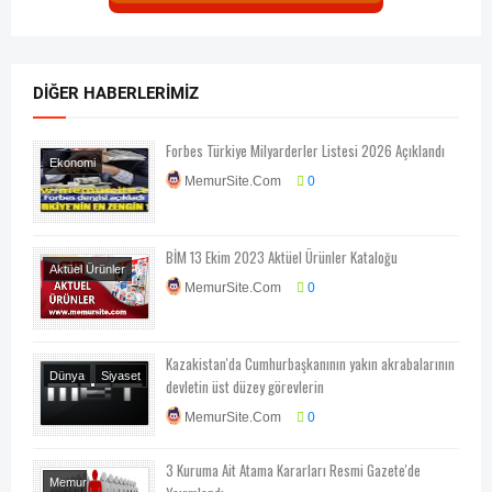
DIĞER HABERLERIMIZ
Forbes Türkiye Milyarderler Listesi 2026 Açıklandı
Ekonomi
MemurSite.Com
0
Ekonomi-Piyasa-
Kampanya
Şirket
Haberleri
BİM 13 Ekim 2023 Aktüel Ürünler Kataloğu
Aktüel Ürünler
MemurSite.Com
0
Kazakistan'da Cumhurbaşkanının yakın akrabalarının
Dünya
Siyaset
devletin üst düzey görevlerin
MemurSite.Com
0
3 Kuruma Ait Atama Kararları Resmi Gazete'de
Memur