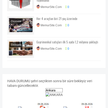
Yayımlandı
Mevzuatları
MemurSite.Com
0
Her 4 araçtan biri 21 yaş üzerinde
Otomobil
MemurSite.Com
0
Teknoloji-Otomotiv-
Program
Gayrimenkul satışları ilk 5 ayda 1,2 milyona yaklaştı
Ekonomi
MemurSite.Com
0
Ekonomi-Piyasa-
Kampanya
HAVA
DURUMU
şehri seçtikten sonra bir süre bekleyiz veri
tabanı güncellecektir.