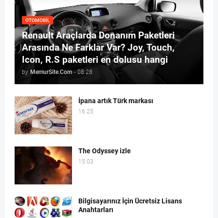
OTOMOBIL
Renault Araçlarda Donanım Paketleri
Arasında Ne Farklar Var? Joy, Touch,
Icon, R.S paketleri en dolusu hangi
by
MemurSite.Com
-
08:28
İpana artık Türk markası
16:25
The Odyssey izle
15:03
Bilgisayarınız İçin Ücretsiz Lisans
Anahtarları