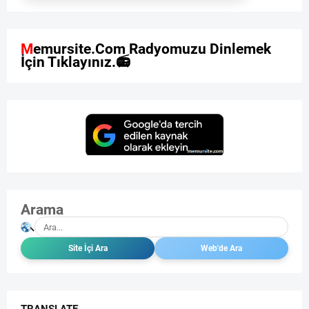
M
e
m
u
r
s
i
t
e
.
C
o
m
R
a
d
y
o
m
u
z
u
D
i
n
l
e
m
e
k
İ
ç
i
n
T
ı
k
l
a
y
ı
n
ı
z
.

Arama