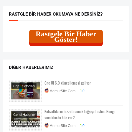
RASTGLE BIR HABER OKUMAYA NE DERSINIZ?
Rastgele Bir Haber
Göster!
DIĞER HABERLERIMIZ
One UI 6.0 güncellemesi geliyor
Cep Telefonları
MemurSite.Com
0
Teknoloji
Kahvaltıların lezzeti sucuk tağşişe teslim; Hangi
Genel Haberler
sucuklarda hile var?
Sağlık
MemurSite.Com
0