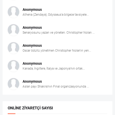
Anonymous
Athena (Zendaya), Odysseus'a bilgece tavsiyele...
Anonymous
Senaryosunu yazan ve yöneten: Christopher Nolan ...
Anonymous
Oscar ödüllü yönetmen Christopher Nolan'ın yen...
Anonymous
Kanada, İngiltere, İtalya ve Japonya'nın ortak...
Anonymous
Aslan payı Shakira'nın Final organizasyonunda ...
ONLINE ZIYARETÇI SAYISI