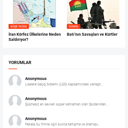
KÖŞE YAZISI
DÜNYA
İran Körfez Ülkelerine Neden
Batı’nın Savaşları ve Kürtler
Saldırıyor?
YORUMLAR
Anonymous
Liselere Geçiş Sistemi (LGS) kapsamındaki yerleşti...
Anonymous
Şüphesiz en sevilen süper kahraman olan Spider-Man...
Anonymous
Pekala, bu filmle ilgili bunca tartışma ve dramayı...