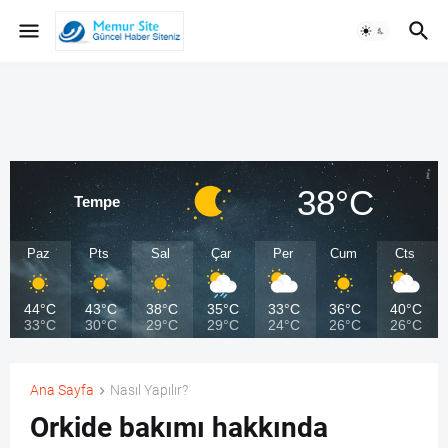
38°C
Tempe
Paz
Pts
Sal
Çar
Per
Cum
Cts
44°C
43°C
38°C
35°C
33°C
36°C
40°C
33°C
30°C
29°C
29°C
24°C
26°C
26°C
Ana Sayfa
Nasıl Yapılır?
Orkide bakımı hakkında