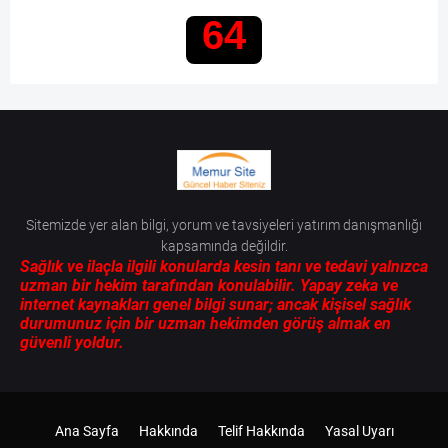
64
Sitemizde yer alan bilgi, yorum ve tavsiyeleri yatırım danışmanlığı
kapsamında değildir.
Sağlık ve ilaçla ilgili konularda kesin tanı ve tedavi yalnızca
uzman bir hekim tarafından konulabilir. Yapay zeka ve
internet kaynakları genel bilgi sunar; ancak kişisel sağlık
durumunuz için bir uzman hekimden görüş almak en
güvenli yoldur.
Ana Sayfa
Hakkında
Telif Hakkında
Yasal Uyarı