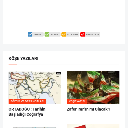
KÖŞE YAZILARI
EĞITIM VE DERS NOTLARI
KÖŞE YAZISI
ORTADOĞU : Tarihin
Zafer İran’ın mı Olacak ?
Başladığı Coğrafya