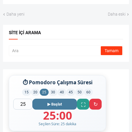
Daha yeni
Daha eski
SITE İÇI ARAMA
⏱ Pomodoro Çalışma Süresi
15
20
25
30
40
45
50
60
↻
⛶
▶ Başlat
25:00
Seçilen Süre: 25 dakika