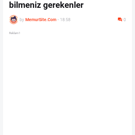
bilmeniz gerekenler
by
MemurSite.Com
-
18:58
0
Reklam1