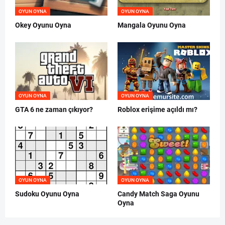
OYUN OYNA
OYUN OYNA
Okey Oyunu Oyna
Mangala Oyunu Oyna
OYUN OYNA
OYUN OYNA
GTA 6 ne zaman çıkıyor?
Roblox erişime açıldı mı?
OYUN OYNA
OYUN OYNA
Sudoku Oyunu Oyna
Candy Match Saga Oyunu
Oyna