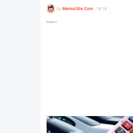
by
MemurSite.Com
-
16:16
Reklam1