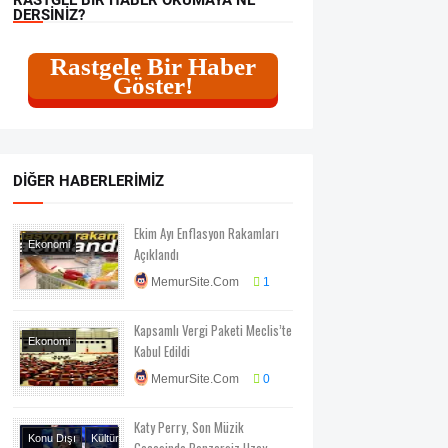
DERSINIZ?
Rastgele Bir Haber
Göster!
DIĞER HABERLERIMIZ
Ekim Ayı Enflasyon Rakamları
Ekonomi
Açıklandı
Ekonomi-Piyasa-
MemurSite.Com
1
Kampanya
Genel
Haberler
Memur
Kapsamlı Vergi Paketi Meclis’te
Maaşları
Ekonomi
Kabul Edildi
Ekonomi-Piyasa-
MemurSite.Com
0
Kampanya
Katy Perry, Son Müzik
Konu Dışı
Kültür
Gecesinde Benzersiz Uzay