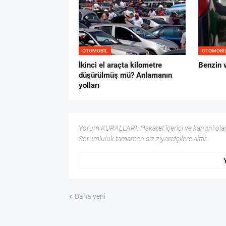
OTOMOBIL
OTOMOBI
İkinci el araçta kilometre
Benzin 
düşürülmüş mü? Anlamanın
yolları
Yorum KURALLARI: Hakaret içerici ve kanuni olar
Sorumluluk tamamen siz ziyaretçilere aittir.
Daha yeni