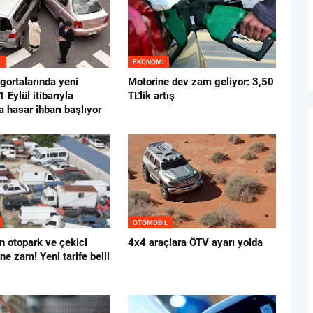
L
EKONOMI
igortalarında yeni
Motorine dev zam geliyor: 3,50
 Eylül itibarıyla
TL'lik artış
a hasar ihbarı başlıyor
OTOMOBIL
n otopark ve çekici
4x4 araçlara ÖTV ayarı yolda
ine zam! Yeni tarife belli