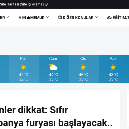
 Site Haritası (Site İçi Arama) 🌿
BER
👨🏻‍💼MEMUR
🧐 DIĞER KONULAR
✍️ EĞITIM/
Per
Cum
Cts
Paz
42°C
44°C
46°C
43°C
32°C
33°C
33°C
33°C
ler dikkat: Sıfır
anya furyası başlayacak..