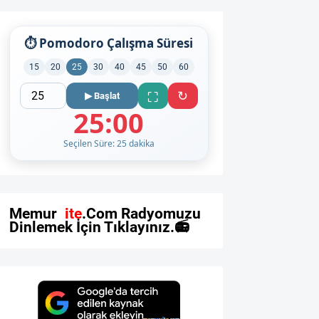
⏱ Pomodoro Çalışma Süresi
15
20
25
30
40
45
50
60
↻
⛶
▶ Başlat
25:00
Seçilen Süre: 25 dakika
M
e
m
u
r
s
i
t
e
.
C
o
m
R
a
d
y
o
m
u
z
u
D
i
n
l
e
m
e
k
İ
ç
i
n
T
ı
k
l
a
y
ı
n
ı
z
.
