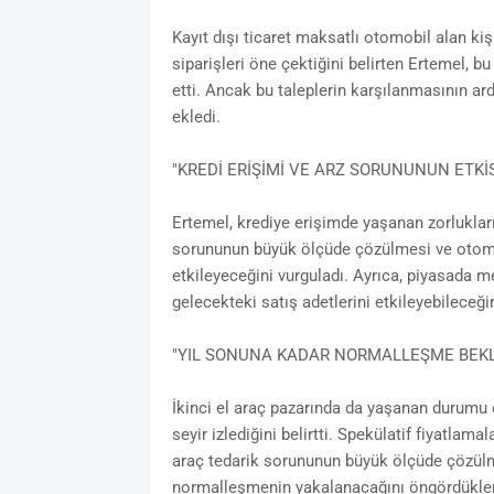
Kayıt dışı ticaret maksatlı otomobil alan kişi
siparişleri öne çektiğini belirten Ertemel, b
etti. Ancak bu taleplerin karşılanmasının ar
ekledi.
"KREDİ ERİŞİMİ VE ARZ SORUNUNUN ETKİ
Ertemel, krediye erişimde yaşanan zorlukların
sorununun büyük ölçüde çözülmesi ve otomobi
etkileyeceğini vurguladı. Ayrıca, piyasada m
gelecekteki satış adetlerini etkileyebileceğini
"YIL SONUNA KADAR NORMALLEŞME BEKL
İkinci el araç pazarında da yaşanan durumu 
seyir izlediğini belirtti. Spekülatif fiyatlamal
araç tedarik sorununun büyük ölçüde çözülm
normalleşmenin yakalanacağını öngördüklerin