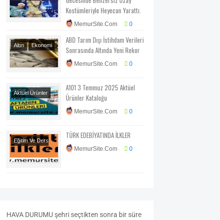
Sanat
Magazin
Kostümleriyle Heyecan Yarattı.
MemurSite.Com
0
ABD Tarım Dışı İstihdam Verileri
Altın
Ekonomi
Sonrasında Altında Yeni Rekor
Ekonomi-Piyasa-
MemurSite.Com
0
Kampanya
A101 3 Temmuz 2025 Aktüel
Aktüel Ürünler
Ürünler Kataloğu
MemurSite.Com
0
TÜRK EDEBİYATINDA İLKLER
Eğitim Ve Ders
MemurSite.Com
0
Notları
Tarihte
Ilkler
HAVA
DURUMU
şehri seçtikten sonra bir süre