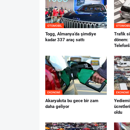
OTOMOBIL
OTOMOBI
Togg, Almanya’da şimdiye
Trafik s
kadar 337 araç sattı
dönem: 1
Telefonl
EKONOMI
EKONOMI
Akaryakıta bu gece bir zam
Yediemi
daha geliyor
ücretler
oldu