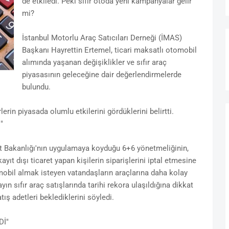
de etkiledi. Peki sıfır otoda yeni kampanyalar gelir
mi?
İstanbul Motorlu Araç Satıcıları Derneği (İMAS)
Başkanı Hayrettin Ertemel, ticari maksatlı otomobil
alımında yaşanan değişiklikler ve sıfır araç
piyasasının geleceğine dair değerlendirmelerde
bulundu.
lerin piyasada olumlu etkilerini gördüklerini belirtti.
"
 Bakanlığı'nın uygulamaya koyduğu 6+6 yönetmeliğinin,
ayıt dışı ticaret yapan kişilerin siparişlerini iptal etmesine
obil almak isteyen vatandaşların araçlarına daha kolay
yın sıfır araç satışlarında tarihi rekora ulaşıldığına dikkat
ş adetleri beklediklerini söyledi.
Dİ"