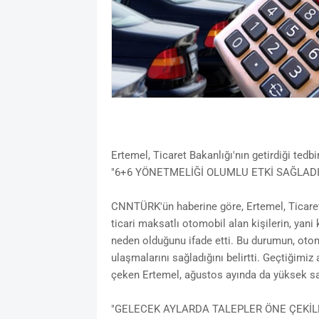
Ertemel, Ticaret Bakanlığı'nın getirdiği tedbir
"6+6 YÖNETMELİĞİ OLUMLU ETKİ SAĞLADI
CNNTÜRK'ün haberine göre, Ertemel, Ticaret
ticari maksatlı otomobil alan kişilerin, yani k
neden olduğunu ifade etti. Bu durumun, otom
ulaşmalarını sağladığını belirtti. Geçtiğimiz a
çeken Ertemel, ağustos ayında da yüksek satı
"GELECEK AYLARDA TALEPLER ÖNE ÇEKİL