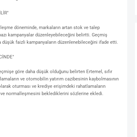
LİR"
lleşme döneminde, markaların artan stok ve talep
bazı kampanyalar düzenleyebileceğini belirtti. Geçmiş
a düşük faizli kampanyaların düzenlenebileceğini ifade etti.
CİNDE"
 geçmişe göre daha düşük olduğunu belirten Ertemel, sıfır
tlamaların ve otomobilin yatırım cazibesinin kaybolmasının
 olarak oturması ve krediye erişimdeki rahatlamaların
ve normalleşmesini beklediklerini sözlerine ekledi.