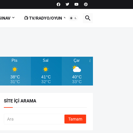
SINAV
📺 TV/RADYO/OYUN
Pts
Sal
Çar
38°C
41°C
40°C
31°C
32°C
33°C
SITE İÇI ARAMA