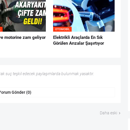
L
OTOMOBIL
ve motorine zam geliyor
Elektrikli Araçlarda En Sık
Görülen Arızalar Şaşırtıyor
ak suç teşkil edecek paylaşımlarda bulunmak yasaktır.
Yorum Gönder (0)
Daha eski