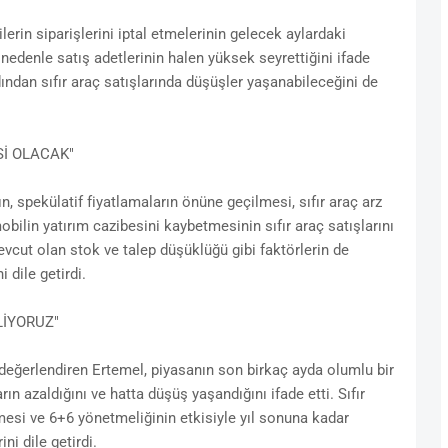
lerin siparişlerini iptal etmelerinin gelecek aylardaki
u nedenle satış adetlerinin halen yüksek seyrettiğini ifade
dından sıfır araç satışlarında düşüşler yaşanabileceğini de
Sİ OLACAK"
, spekülatif fiyatlamaların önüne geçilmesi, sıfır araç arz
lin yatırım cazibesini kaybetmesinin sıfır araç satışlarını
evcut olan stok ve talep düşüklüğü gibi faktörlerin de
 dile getirdi.
İYORUZ"
değerlendiren Ertemel, piyasanın son birkaç ayda olumlu bir
arın azaldığını ve hatta düşüş yaşandığını ifade etti. Sıfır
esi ve 6+6 yönetmeliğinin etkisiyle yıl sonuna kadar
i dile getirdi.