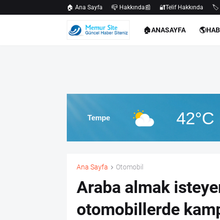
🏠 Ana Sayfa
📪 Hakkında📰
🔐Telif Hakkında
🏷️
🏠ANASAYFA
🌎HA
42°C
Tempe
Ana Sayfa
Otomobil
Araba almak isteyen
otomobillerde kamp