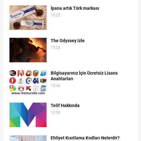
İpana artık Türk markası
16:25
The Odyssey izle
15:03
Bilgisayarınız İçin Ücretsiz Lisans
Anahtarları
10:44
Telif Hakkında
13:56
Ehliyet Kısıtlama Kodları Nelerdir?