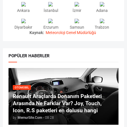
Ankara
İstanbul
İzmir
Adana
Diyarbakır
Erzurum
Samsun
Trabzon
Kaynak:
Meteoroloji Genel Müdürlüğü
POPÜLER HABERLER
OTOMOBIL
Renault Araçlarda Donanım Paketleri
Arasında Ne Farklar Var? Joy, Touch,
Icon, R.S paketleri en dolusu hangi
by
MemurSite.Com
-
08:28