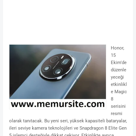
Honor,
15
Ekim'de
düzenle
yeceği
etkinlikl
e Magic
8
serisini
resmi
olarak tanıtacak. Bu yeni seri, yüksek kapasiteli bataryalar,
ileri seviye kamera teknolojileri ve Snapdragon 8 Elite Gen
5 işlemci desteğiyle dikkat çekiyor. Etkinlikte ayrıca