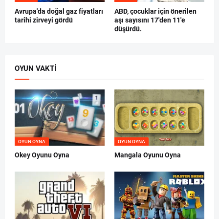
Avrupa'da doğal gaz fiyatları
ABD, çocuklar için önerilen
tarihi zirveyi gördü
aşı sayısını 17'den 11'e
düşürdü.
OYUN VAKTI
OYUN OYNA
OYUN OYNA
Okey Oyunu Oyna
Mangala Oyunu Oyna