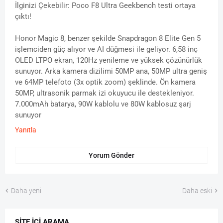
İlginizi Çekebilir: Poco F8 Ultra Geekbench testi ortaya
çıktı!
Honor Magic 8, benzer şekilde Snapdragon 8 Elite Gen 5
işlemciden güç alıyor ve AI düğmesi ile geliyor. 6,58 inç
OLED LTPO ekran, 120Hz yenileme ve yüksek çözünürlük
sunuyor. Arka kamera dizilimi 50MP ana, 50MP ultra geniş
ve 64MP telefoto (3x optik zoom) şeklinde. Ön kamera
50MP, ultrasonik parmak izi okuyucu ile destekleniyor.
7.000mAh batarya, 90W kablolu ve 80W kablosuz şarj
sunuyor
Yanıtla
Yorum Gönder
Daha yeni
Daha eski
SITE İÇI ARAMA