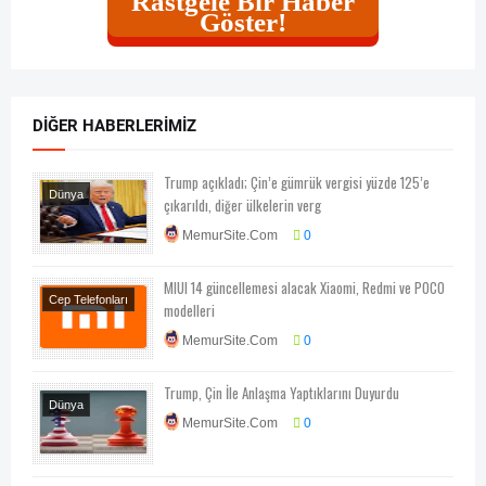
Rastgele Bir Haber
Göster!
DIĞER HABERLERIMIZ
Trump açıkladı; Çin’e gümrük vergisi yüzde 125’e
Dünya
çıkarıldı, diğer ülkelerin verg
Ekonomi
MemurSite.Com
0
MIUI 14 güncellemesi alacak Xiaomi, Redmi ve POCO
Cep Telefonları
modelleri
Teknoloji-Otomotiv-
MemurSite.Com
0
Program
Trump, Çin İle Anlaşma Yaptıklarını Duyurdu
Dünya
MemurSite.Com
0
Ekonomi