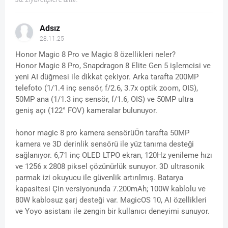
Adsız
28.11.25
Honor Magic 8 Pro ve Magic 8 özellikleri neler?
Honor Magic 8 Pro, Snapdragon 8 Elite Gen 5 işlemcisi ve
yeni AI düğmesi ile dikkat çekiyor. Arka tarafta 200MP
telefoto (1/1.4 inç sensör, f/2.6, 3.7x optik zoom, OIS),
50MP ana (1/1.3 inç sensör, f/1.6, OIS) ve 50MP ultra
geniş açı (122° FOV) kameralar bulunuyor.
honor magic 8 pro kamera sensörüÖn tarafta 50MP
kamera ve 3D derinlik sensörü ile yüz tanıma desteği
sağlanıyor. 6,71 inç OLED LTPO ekran, 120Hz yenileme hızı
ve 1256 x 2808 piksel çözünürlük sunuyor. 3D ultrasonik
parmak izi okuyucu ile güvenlik artırılmış. Batarya
kapasitesi Çin versiyonunda 7.200mAh; 100W kablolu ve
80W kablosuz şarj desteği var. MagicOS 10, AI özellikleri
ve Yoyo asistanı ile zengin bir kullanıcı deneyimi sunuyor.