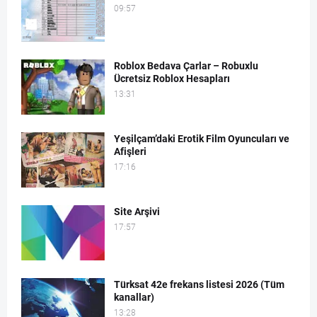
09:57
Roblox Bedava Çarlar – Robuxlu
Ücretsiz Roblox Hesapları
13:31
Yeşilçam’daki Erotik Film Oyuncuları ve
Afişleri
17:16
Site Arşivi
17:57
Türksat 42e frekans listesi 2026 (Tüm
kanallar)
13:28