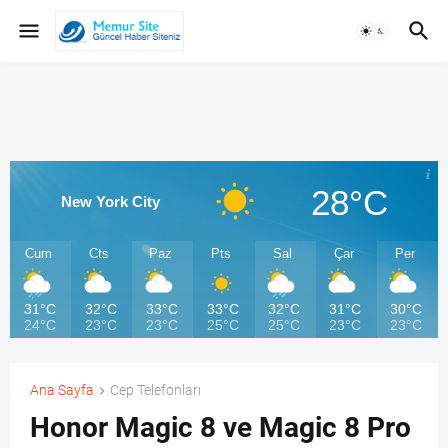
28°C
New York City
Cum
Cts
Paz
Pts
Sal
Çar
Per
31°C
32°C
33°C
33°C
32°C
31°C
30°C
24°C
23°C
23°C
25°C
25°C
23°C
23°C
Ana Sayfa
Cep Telefonları
Honor Magic 8 ve Magic 8 Pro