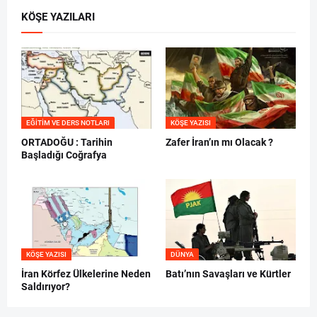
KÖŞE YAZILARI
EĞITIM VE DERS NOTLARI
KÖŞE YAZISI
ORTADOĞU : Tarihin
Zafer İran’ın mı Olacak ?
Başladığı Coğrafya
KÖŞE YAZISI
DÜNYA
İran Körfez Ülkelerine Neden
Batı’nın Savaşları ve Kürtler
Saldırıyor?