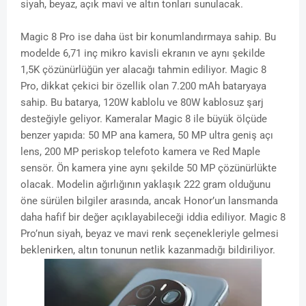
siyah, beyaz, açık mavi ve altın tonları sunulacak.
Magic 8 Pro ise daha üst bir konumlandırmaya sahip. Bu
modelde 6,71 inç mikro kavisli ekranın ve aynı şekilde
1,5K çözünürlüğün yer alacağı tahmin ediliyor. Magic 8
Pro, dikkat çekici bir özellik olan 7.200 mAh bataryaya
sahip. Bu batarya, 120W kablolu ve 80W kablosuz şarj
desteğiyle geliyor. Kameralar Magic 8 ile büyük ölçüde
benzer yapıda: 50 MP ana kamera, 50 MP ultra geniş açı
lens, 200 MP periskop telefoto kamera ve Red Maple
sensör. Ön kamera yine aynı şekilde 50 MP çözünürlükte
olacak. Modelin ağırlığının yaklaşık 222 gram olduğunu
öne sürülen bilgiler arasında, ancak Honor’un lansmanda
daha hafif bir değer açıklayabileceği iddia ediliyor. Magic 8
Pro’nun siyah, beyaz ve mavi renk seçenekleriyle gelmesi
beklenirken, altın tonunun netlik kazanmadığı bildiriliyor.