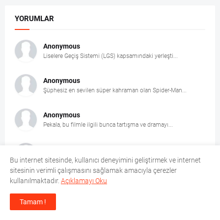
YORUMLAR
Anonymous
Liselere Geçiş Sistemi (LGS) kapsamındaki yerleşti...
Anonymous
Şüphesiz en sevilen süper kahraman olan Spider-Man...
Anonymous
Pekala, bu filmle ilgili bunca tartışma ve dramayı...
Anonymous
Athena (Zendaya), Odysseus'a bilgece tavsiyele...
Bu internet sitesinde, kullanıcı deneyimini geliştirmek ve internet
sitesinin verimli çalışmasını sağlamak amacıyla çerezler
kullanılmaktadır.
Açıklamayı Oku
Anonymous
Senaryosunu yazan ve yöneten: Christopher Nolan ...
Tamam !
Anonymous