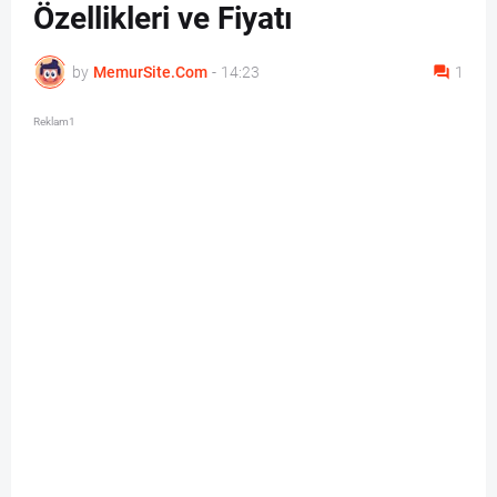
Özellikleri ve Fiyatı
by
MemurSite.Com
-
14:23
1
Reklam1