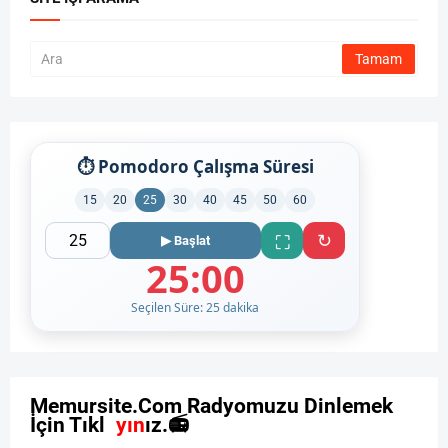
⏱ Pomodoro Çalışma Süresi
15
20
25
30
40
45
50
60
↻
⛶
▶ Başlat
25:00
Seçilen Süre: 25 dakika
M
e
m
u
r
s
i
t
e
.
C
o
m
R
a
d
y
o
m
u
z
u
D
i
n
l
e
m
e
k
İ
ç
i
n
T
ı
k
l
a
y
ı
n
ı
z
.
