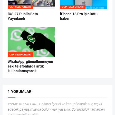
CEP TELEFONLARI
CEP TELEFONLARI
iOS 27 Public Beta
iPhone 18 Pro için kötü
Yayınlandı
haber
CEP TELEFONLARI
WhatsApp, güncellenmeyen
eski telefonlarda artık
kullanılamayacak
1 YORUMLAR
Yorum KURALLARI: Hakaret içerici ve kanuni olarak suç teşkil
edecek paylaşımlarda bulunmak yasaktır. Sorumluluk tamamen
siz ziyaretçilere aittir.