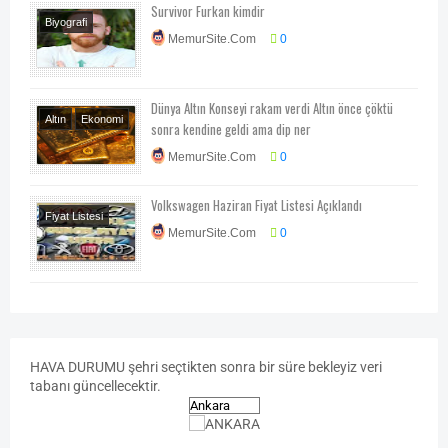
Survivor Furkan kimdir
Biyografi
MemurSite.Com
0
Survivor
Dünya Altın Konseyi rakam verdi Altın önce çöktü
Altın
Ekonomi
sonra kendine geldi ama dip ner
Emtia Piyasası
MemurSite.Com
0
Volkswagen Haziran Fiyat Listesi Açıklandı
Fiyat Listesi
MemurSite.Com
0
Otomobil
Teknoloji-Otomotiv-
Program
HAVA
DURUMU
şehri seçtikten sonra bir süre bekleyiz veri
tabanı güncellecektir.