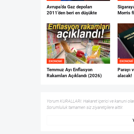
Avrupa’da Gaz depoları
Sigaraya
2011’den beri en düşükte
Morris f
EKONOMI
EKONOMI
Temmuz Ayı Enflasyon
Parayı v
Rakamları Açıklandı (2026)
alacak!
Yorum KURALLARI: Hakaret içerici ve kanuni olar
Sorumluluk tamamen siz ziyaretçilere aittir.