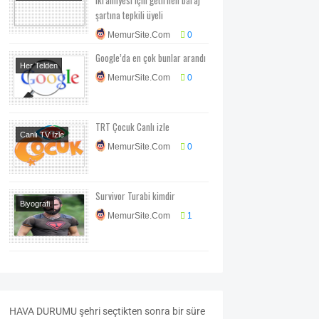
Memur
şartına tepkili üyeli
Mevzuatları
MemurSite.Com
0
Google’da en çok bunlar arandı
Her Telden
MemurSite.Com
0
Sosyal Medya
TRT Çocuk Canlı izle
Canlı TV Izle
MemurSite.Com
0
Survivor Turabi kimdir
Biyografi
MemurSite.Com
1
Survivor
HAVA
DURUMU
şehri seçtikten sonra bir süre