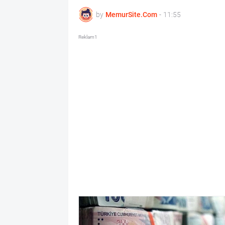
by
MemurSite.Com
-
11:55
Reklam1