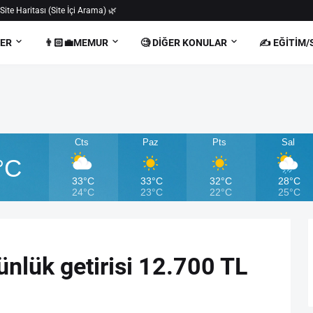
 Site Haritası (Site İçi Arama) 🌿
BER
👨🏻‍💼MEMUR
🧐 DIĞER KONULAR
✍️ EĞITIM/
Cts
Paz
Pts
Sal
°C
33°C
33°C
32°C
28°C
24°C
23°C
22°C
25°C
ünlük getirisi 12.700 TL