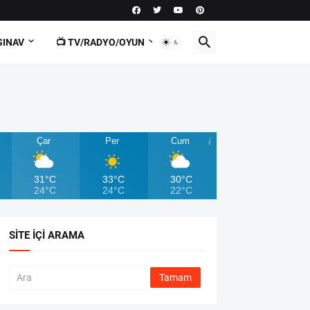
SINAV
📺 TV/RADYO/OYUN
Çar
Per
Cum
31°C
33°C
30°C
24°C
24°C
22°C
SITE İÇI ARAMA