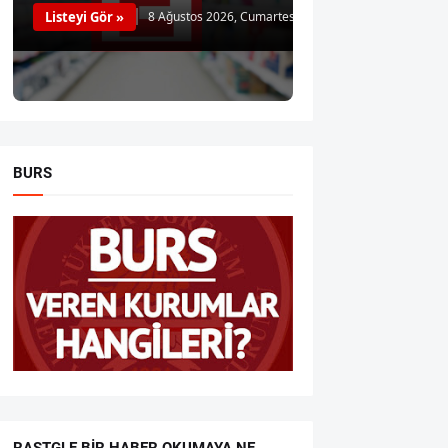
Listeyi Gör »
8 Ağustos 2026, Cumartesi
BURS
RASTGLE BIR HABER OKUMAYA NE