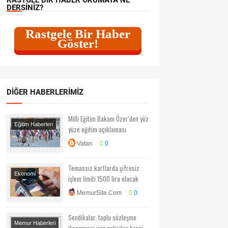
DERSINIZ?
Rastgele Bir Haber
Göster!
DIĞER HABERLERIMIZ
Milli Eğitim Bakanı Özer'den yüz
Eğitim Haberleri
yüze eğitim açıklaması
Vatan
0
Temassız kartlarda şifresiz
Ekonomi
işlem limiti 1500 lira olacak
Ekonomi-Piyasa-
MemurSite.Com
0
Kampanya
Sendikalar, toplu sözleşme
Memur Haberleri
ikramiyesi için getirilen baraj