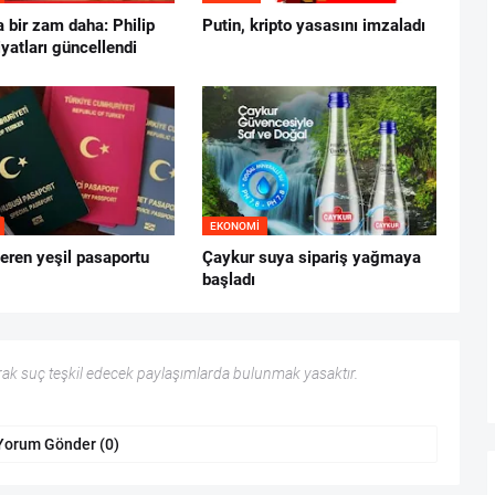
 bir zam daha: Philip
Putin, kripto yasasını imzaladı
iyatları güncellendi
EKONOMI
eren yeşil pasaportu
Çaykur suya sipariş yağmaya
başladı
ak suç teşkil edecek paylaşımlarda bulunmak yasaktır.
Yorum Gönder (0)