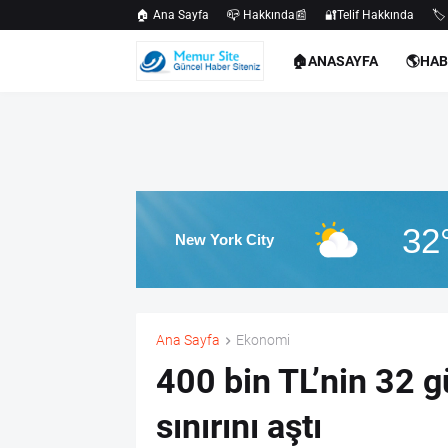
🏠 Ana Sayfa
📪 Hakkında📰
🔐Telif Hakkında
🏷️
🏠ANASAYFA
🌎HA
32
New York City
Ana Sayfa
Ekonomi
400 bin TL’nin 32 g
sınırını aştı