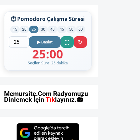
⏱ Pomodoro Çalışma Süresi
15
20
25
30
40
45
50
60
↻
⛶
▶ Başlat
25:00
Seçilen Süre: 25 dakika
M
e
m
u
r
s
i
t
e
.
C
o
m
R
a
d
y
o
m
u
z
u
D
i
n
l
e
m
e
k
İ
ç
i
n
T
ı
k
l
a
y
ı
n
ı
z
.
