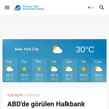
30°C
New York City
Cts
Paz
Pts
Sal
Çar
Per
Cum
33°C
33°C
32°C
28°C
31°C
33°C
30°C
24°C
23°C
22°C
25°C
24°C
24°C
22°C
Ana Sayfa
Ekonomi
ABD'de görülen Halkbank