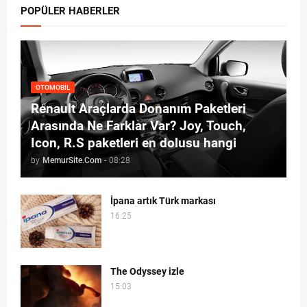
POPÜLER HABERLER
OTOMOBIL
Renault Araçlarda Donanım Paketleri
Arasında Ne Farklar Var? Joy, Touch,
Icon, R.S paketleri en dolusu hangi
by
MemurSite.Com
-
08:28
İpana artık Türk markası
16:25
The Odyssey izle
15:03