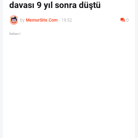
davası 9 yıl sonra düştü
by
MemurSite.Com
-
19:52
0
Reklam1