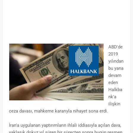
ABD'de
2019
yılından
bu yana
devam
eden
Halkba
nk'a
ilişkin
ceza davası, mahkeme kararıyla nihayet sona erdi.
İran'a uygulanan yaptırımların ihlali iddiasıyla açılan dava,
yaklaşık dokuz yıl süren bir süreçten sonra bugün resmen