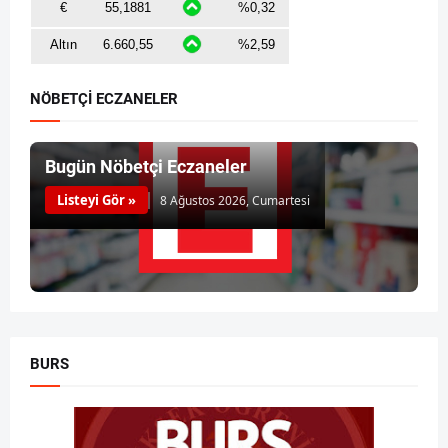
NÖBETÇİ ECZANELER
Bugün Nöbetçi Eczaneler
Listeyi Gör »
8 Ağustos 2026, Cumartesi
BURS