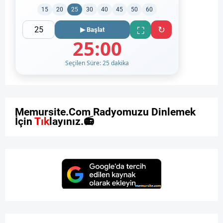
15
20
25
30
40
45
50
60
↻
⛶
▶ Başlat
25:00
Seçilen Süre: 25 dakika
M
e
m
u
r
s
i
t
e
.
C
o
m
R
a
d
y
o
m
u
z
u
D
i
n
l
e
m
e
k
İ
ç
i
n
T
ı
k
l
a
y
ı
n
ı
z
.
