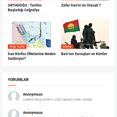
ORTADOĞU : Tarihin
Zafer İran’ın mı Olacak ?
Başladığı Coğrafya
KÖŞE YAZISI
DÜNYA
İran Körfez Ülkelerine Neden
Batı’nın Savaşları ve Kürtler
Saldırıyor?
YORUMLAR
Anonymous
Liselere Geçiş Sistemi (LGS) kapsamındaki yerleşti...
Anonymous