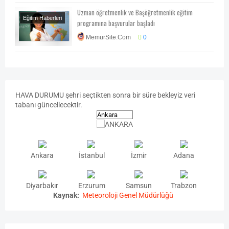
Uzman öğretmenlik ve Başöğretmenlik eğitim
Eğitim Haberleri
programına başvurular başladı
Memur Haberleri
MemurSite.Com
0
HAVA
DURUMU
şehri seçtikten sonra bir süre bekleyiz veri
tabanı güncellecektir.
Ankara
İstanbul
İzmir
Adana
Diyarbakır
Erzurum
Samsun
Trabzon
Kaynak:
Meteoroloji Genel Müdürlüğü