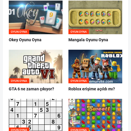
OYUN OYNA
OYUN OYNA
Okey Oyunu Oyna
Mangala Oyunu Oyna
OYUN OYNA
OYUN OYNA
GTA 6 ne zaman çıkıyor?
Roblox erişime açıldı mı?
OYUN OYNA
OYUN OYNA