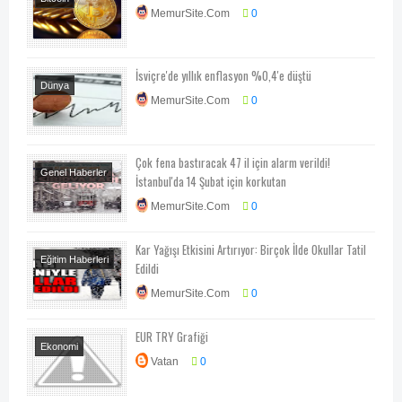
MemurSite.Com
0
İsviçre'de yıllık enflasyon %0,4'e düştü
Dünya
MemurSite.Com
0
Ekonomi
Ekonomi-Piyasa-
Kampanya
Çok fena bastıracak 47 il için alarm verildi!
Genel Haberler
İstanbul'da 14 Şubat için korkutan
Hava Durumu
MemurSite.Com
0
Kar Yağışı Etkisini Artırıyor: Birçok İlde Okullar Tatil
Eğitim Haberleri
Edildi
Genel Haberler
MemurSite.Com
0
EUR TRY Grafiği
Ekonomi
Vatan
0
Finans