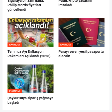
Sigaraya bir zam daha:
Putin, kripto yasasını
Philip Morris fiyatları
imzaladı
güncellendi
EKONOMI
EKONOMI
Temmuz Ayı Enflasyon
Parayı veren yeşil pasaportu
Rakamları Açıklandı (2026)
alacak!
EKONOMI
Çaykur suya sipariş yağmaya
başladı