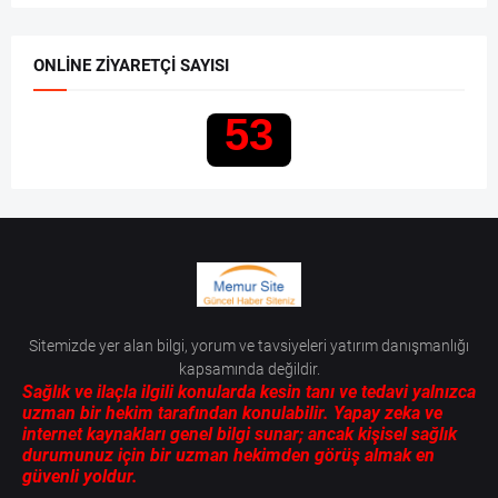
ONLINE ZIYARETÇI SAYISI
53
Sitemizde yer alan bilgi, yorum ve tavsiyeleri yatırım danışmanlığı
kapsamında değildir.
Sağlık ve ilaçla ilgili konularda kesin tanı ve tedavi yalnızca
uzman bir hekim tarafından konulabilir. Yapay zeka ve
internet kaynakları genel bilgi sunar; ancak kişisel sağlık
durumunuz için bir uzman hekimden görüş almak en
güvenli yoldur.