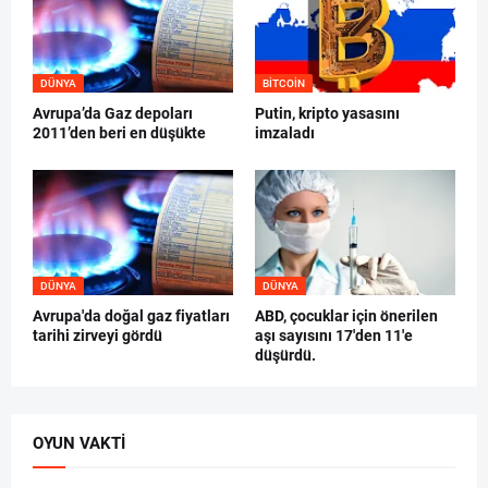
DÜNYA
BITCOIN
Avrupa’da Gaz depoları
Putin, kripto yasasını
2011’den beri en düşükte
imzaladı
DÜNYA
DÜNYA
Avrupa'da doğal gaz fiyatları
ABD, çocuklar için önerilen
tarihi zirveyi gördü
aşı sayısını 17'den 11'e
düşürdü.
OYUN VAKTI