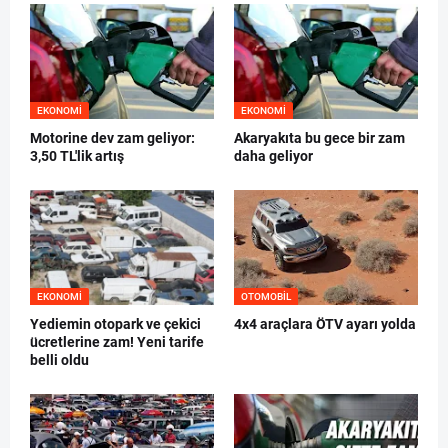
EKONOMI
EKONOMI
Motorine dev zam geliyor:
Akaryakıta bu gece bir zam
3,50 TL'lik artış
daha geliyor
EKONOMI
OTOMOBIL
Yediemin otopark ve çekici
4x4 araçlara ÖTV ayarı yolda
ücretlerine zam! Yeni tarife
belli oldu