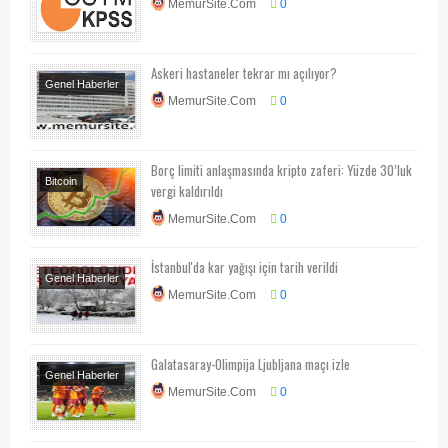
MemurSite.Com
0
Alımları
Askeri hastaneler tekrar mı açılıyor?
Genel Haberler
MemurSite.Com
0
Borç limiti anlaşmasında kripto zaferi: Yüzde 30’luk
Bitcoin
vergi kaldırıldı
MemurSite.Com
0
İstanbul'da kar yağışı için tarih verildi
Genel Haberler
MemurSite.Com
0
Hava Durumu
Galatasaray-Olimpija Ljubljana maçı izle
Genel Haberler
MemurSite.Com
0
Spor