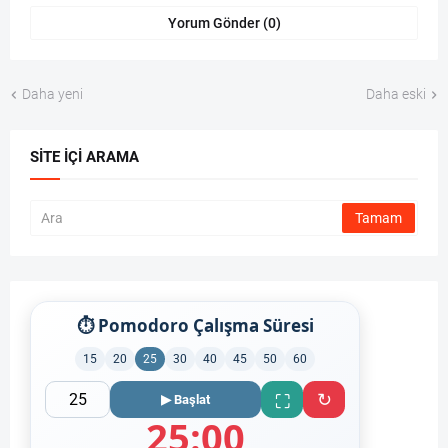
Yorum Gönder (0)
Daha yeni
Daha eski
SITE İÇI ARAMA
⏱ Pomodoro Çalışma Süresi
15
20
25
30
40
45
50
60
↻
⛶
▶ Başlat
25:00