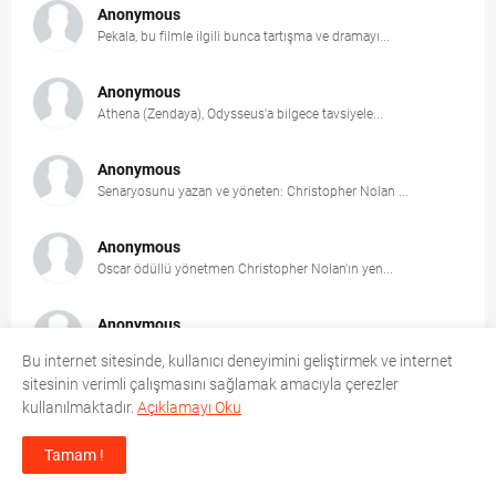
Anonymous
Pekala, bu filmle ilgili bunca tartışma ve dramayı...
Anonymous
Athena (Zendaya), Odysseus'a bilgece tavsiyele...
Anonymous
Senaryosunu yazan ve yöneten: Christopher Nolan ...
Anonymous
Oscar ödüllü yönetmen Christopher Nolan'ın yen...
Anonymous
Kanada, İngiltere, İtalya ve Japonya'nın ortak...
Bu internet sitesinde, kullanıcı deneyimini geliştirmek ve internet
sitesinin verimli çalışmasını sağlamak amacıyla çerezler
Anonymous
kullanılmaktadır.
Açıklamayı Oku
Aslan payı Shakira'nın Final organizasyonunda ...
Tamam !