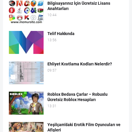
Bilgisayarınız İçin Ücretsiz Lisans
Anahtarları
10:44
Telif Hakkında
13:56
Ehliyet Kısıtlama Kodları Nelerdir?
09:57
Roblox Bedava Çarlar – Robuxlu
Ücretsiz Roblox Hesapları
13:31
Yeşilçam’daki Erotik Film Oyuncuları ve
Afişleri