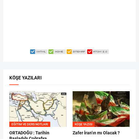
KÖŞE YAZILARI
EĞITIM VE DERS NOTLARI
KÖŞE YAZISI
ORTADOĞU : Tarihin
Zafer İran’ın mı Olacak ?
Başladığı Coğrafya