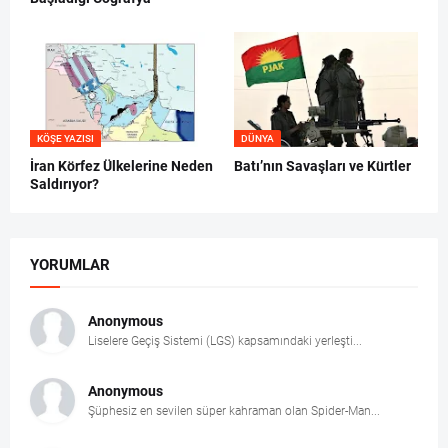
KÖŞE YAZISI
DÜNYA
İran Körfez Ülkelerine Neden
Batı’nın Savaşları ve Kürtler
Saldırıyor?
YORUMLAR
Anonymous
Liselere Geçiş Sistemi (LGS) kapsamındaki yerleşti...
Anonymous
Şüphesiz en sevilen süper kahraman olan Spider-Man...