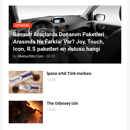
OTOMOBIL
Renault Araçlarda Donanım Paketleri
Arasında Ne Farklar Var? Joy, Touch,
Icon, R.S paketleri en dolusu hangi
by
MemurSite.Com
-
08:28
İpana artık Türk markası
16:25
The Odyssey izle
15:03