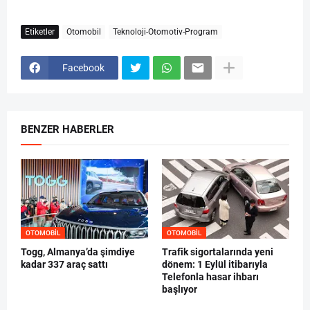
Etiketler
Otomobil
Teknoloji-Otomotiv-Program
Facebook
BENZER HABERLER
OTOMOBIL
OTOMOBIL
Togg, Almanya’da şimdiye
Trafik sigortalarında yeni
kadar 337 araç sattı
dönem: 1 Eylül itibarıyla
Telefonla hasar ihbarı
başlıyor