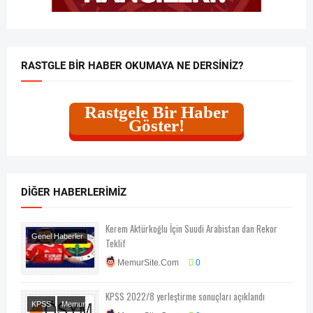
RASTGLE BIR HABER OKUMAYA NE DERSINIZ?
Rastgele Bir Haber
Göster!
DIĞER HABERLERIMIZ
Kerem Aktürkoğlu İçin Suudi Arabistan dan Rekor
Genel Haberler
Teklif
Spor
MemurSite.Com
0
KPSS 2022/8 yerleştirme sonuçları açıklandı
KPSS
Memur