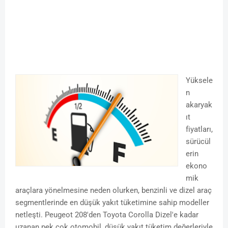
Yüksele
n
akaryak
ıt
fiyatları,
sürücül
erin
ekono
mik
araçlara yönelmesine neden olurken, benzinli ve dizel araç
segmentlerinde en düşük yakıt tüketimine sahip modeller
netleşti. Peugeot 208'den Toyota Corolla Dizel'e kadar
uzanan pek çok otomobil, düşük yakıt tüketim değerleriyle