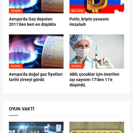
DÜNYA
BITCOIN
Avrupa’da Gaz depoları
Putin, kripto yasasını
2011’den beri en düşükte
imzaladı
DÜNYA
DÜNYA
Avrupa'da doğal gaz fiyatları
ABD, çocuklar için önerilen
tarihi zirveyi gördü
aşı sayısını 17'den 11'e
düşürdü.
OYUN VAKTI