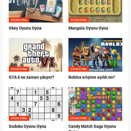
OYUN OYNA
OYUN OYNA
Okey Oyunu Oyna
Mangala Oyunu Oyna
OYUN OYNA
OYUN OYNA
GTA 6 ne zaman çıkıyor?
Roblox erişime açıldı mı?
OYUN OYNA
OYUN OYNA
Sudoku Oyunu Oyna
Candy Match Saga Oyunu