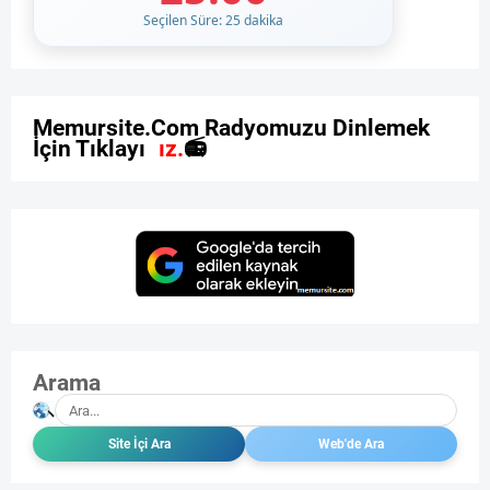
Seçilen Süre: 25 dakika
M
e
m
u
r
s
i
t
e
.
C
o
m
R
a
d
y
o
m
u
z
u
D
i
n
l
e
m
e
k
İ
ç
i
n
T
ı
k
l
a
y
ı
n
ı
z
.

Arama