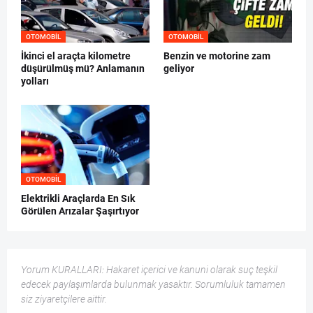
OTOMOBIL
OTOMOBIL
İkinci el araçta kilometre
Benzin ve motorine zam
düşürülmüş mü? Anlamanın
geliyor
yolları
OTOMOBIL
Elektrikli Araçlarda En Sık
Görülen Arızalar Şaşırtıyor
Yorum KURALLARI: Hakaret içerici ve kanuni olarak suç teşkil
edecek paylaşımlarda bulunmak yasaktır. Sorumluluk tamamen
siz ziyaretçilere aittir.