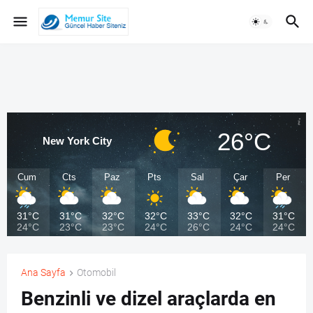
26°C
New York City
Cum
Cts
Paz
Pts
Sal
Çar
Per
31°C
31°C
32°C
32°C
33°C
32°C
31°C
24°C
23°C
23°C
24°C
26°C
24°C
24°C
Ana Sayfa
Otomobil
Benzinli ve dizel araçlarda en