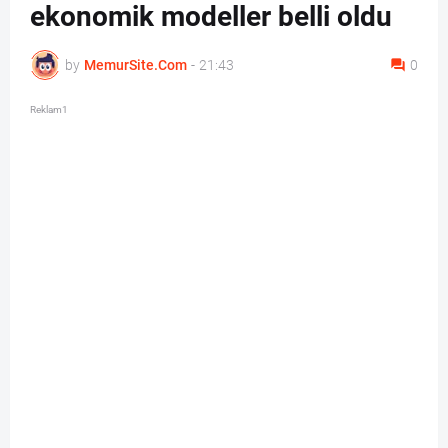
ekonomik modeller belli oldu
by
MemurSite.Com
-
21:43
0
Reklam1