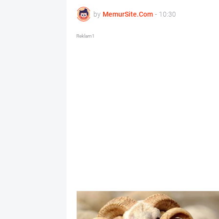
by
MemurSite.Com
-
10:30
Reklam1