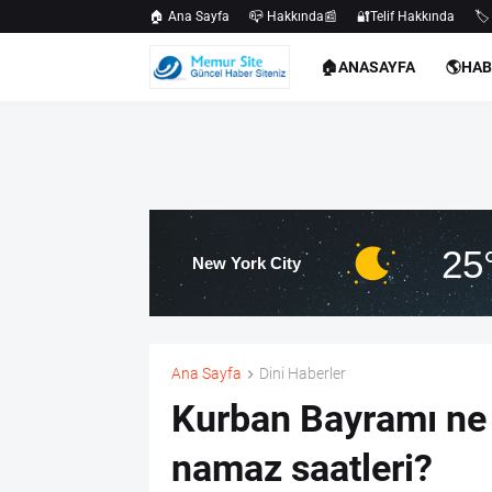
🏠 Ana Sayfa
📪 Hakkında📰
🔐Telif Hakkında
🏷️
🏠ANASAYFA
🌎HA
25
New York City
Ana Sayfa
Dini Haberler
Kurban Bayramı ne 
namaz saatleri?