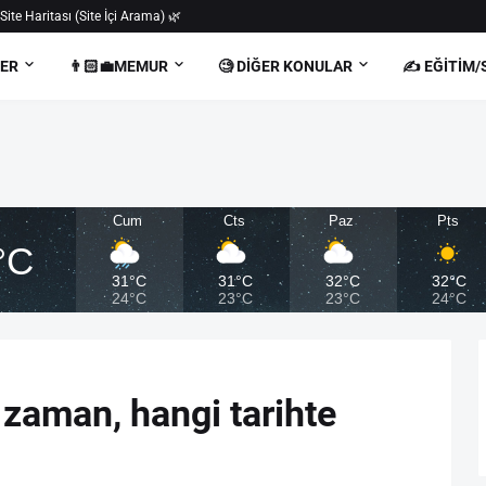
 Site Haritası (Site İçi Arama) 🌿
BER
👨🏻‍💼MEMUR
🧐 DIĞER KONULAR
✍️ EĞITIM/
Cum
Cts
Paz
Pts
°C
31°C
31°C
32°C
32°C
24°C
23°C
23°C
24°C
zaman, hangi tarihte