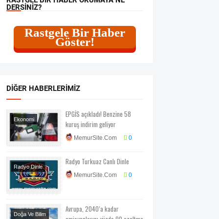
DERSINIZ?
Rastgele Bir Haber
Göster!
DIĞER HABERLERIMIZ
EPGİS açıkladı! Benzine 58
Ekonomi
kuruş indirim geliyor
Otomobil
MemurSite.Com
0
Radyo Turkuaz Canlı Dinle
Radyo Dinle
MemurSite.Com
0
Avrupa, 2040’a kadar
Doğa Ve Bilim
emisyonlarını yüzde 90 azaltma