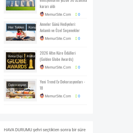
Teknoloji-Otomotiv-
kararı aldı
Program
MemurSite.Com
0
Anneler Günü Hediyeleri:
Her Telden
Konu
Anlamlı ve Özel Seçenekler
Dışı
MemurSite.Com
0
2026 Altın Küre Ödülleri
Konu Dışı
Kültür
(Golden Globe Awards)
Sanat
MemurSite.Com
0
Yeni Trend Ev Dekorasyonları -
Dekorasyon
18
MemurSite.Com
0
HAVA
DURUMU
şehri seçtikten sonra bir süre