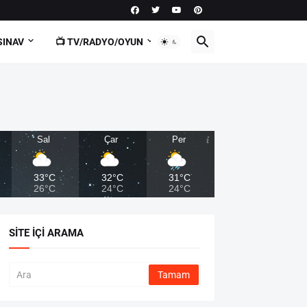
SINAV
📺 TV/RADYO/OYUN
Sal
Çar
Per
33°C
32°C
31°C
26°C
24°C
24°C
SITE İÇI ARAMA