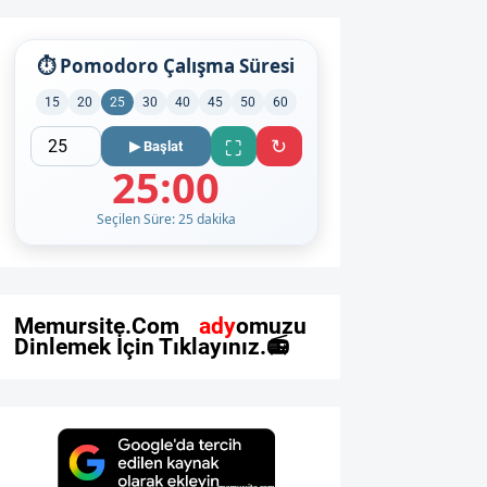
⏱ Pomodoro Çalışma Süresi
15
20
25
30
40
45
50
60
↻
⛶
▶ Başlat
25:00
Seçilen Süre: 25 dakika
M
e
m
u
r
s
i
t
e
.
C
o
m
R
a
d
y
o
m
u
z
u
D
i
n
l
e
m
e
k
İ
ç
i
n
T
ı
k
l
a
y
ı
n
ı
z
.
