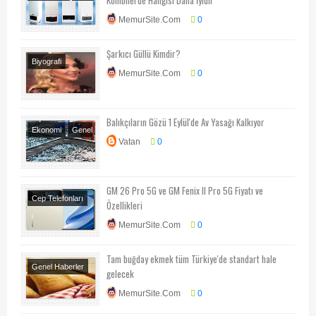
Kombilerde Hangisi Daha İyidir
Yapılır?
MemurSite.Com
0
Şarkıcı Güllü Kimdir?
Biyografi
MemurSite.Com
0
Balıkçıların Gözü 1 Eylül'de Av Yasağı Kalkıyor
Ekonomi
Genel
Vatan
0
Haberler
GM 26 Pro 5G ve GM Fenix II Pro 5G Fiyatı ve
Cep Telefonları
Özellikleri
MemurSite.Com
0
Tam buğday ekmek tüm Türkiye'de standart hale
Genel Haberler
gelecek
Sağlık
MemurSite.Com
0