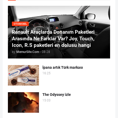
OTOMOBIL
Renault Araçlarda Donanım Paketleri
Arasında Ne Farklar Var? Joy, Touch,
Icon, R.S paketleri en dolusu hangi
by
MemurSite.Com
-
08:28
İpana artık Türk markası
16:25
The Odyssey izle
15:03