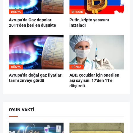
DÜNYA
BITCOIN
Avrupa’da Gaz depoları
Putin, kripto yasasını
2011’den beri en düşükte
imzaladı
DÜNYA
DÜNYA
Avrupa'da doğal gaz fiyatları
ABD, çocuklar için önerilen
tarihi zirveyi gördü
aşı sayısını 17'den 11'e
düşürdü.
OYUN VAKTI