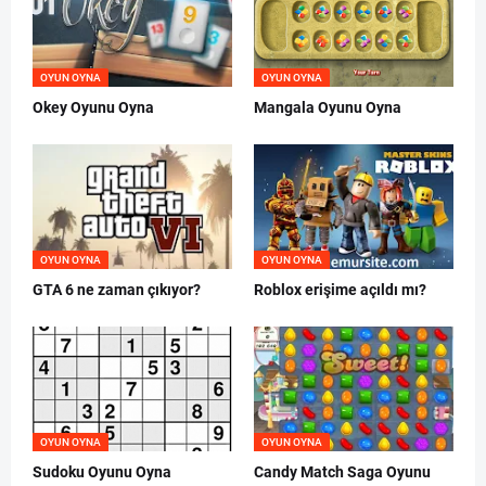
OYUN OYNA
OYUN OYNA
Okey Oyunu Oyna
Mangala Oyunu Oyna
OYUN OYNA
OYUN OYNA
GTA 6 ne zaman çıkıyor?
Roblox erişime açıldı mı?
OYUN OYNA
OYUN OYNA
Sudoku Oyunu Oyna
Candy Match Saga Oyunu