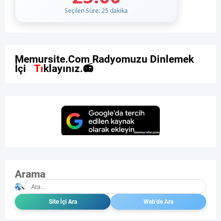
Seçilen Süre: 25 dakika
M
e
m
u
r
s
i
t
e
.
C
o
m
R
a
d
y
o
m
u
z
u
D
i
n
l
e
m
e
k
İ
ç
i
n
T
ı
k
l
a
y
ı
n
ı
z
.

Arama