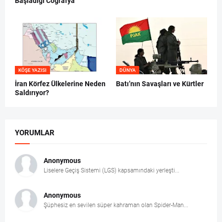
Başladığı Coğrafya
KÖŞE YAZISI
DÜNYA
İran Körfez Ülkelerine Neden
Batı’nın Savaşları ve Kürtler
Saldırıyor?
YORUMLAR
Anonymous
Liselere Geçiş Sistemi (LGS) kapsamındaki yerleşti...
Anonymous
Şüphesiz en sevilen süper kahraman olan Spider-Man...