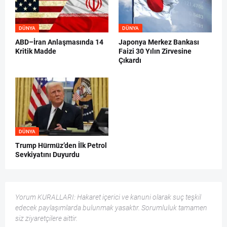
DÜNYA
DÜNYA
ABD–İran Anlaşmasında 14
Japonya Merkez Bankası
Kritik Madde
Faizi 30 Yılın Zirvesine
Çıkardı
DÜNYA
Trump Hürmüz’den İlk Petrol
Sevkiyatını Duyurdu
Yorum KURALLARI: Hakaret içerici ve kanuni olarak suç teşkil
edecek paylaşımlarda bulunmak yasaktır. Sorumluluk tamamen
siz ziyaretçilere aittir.