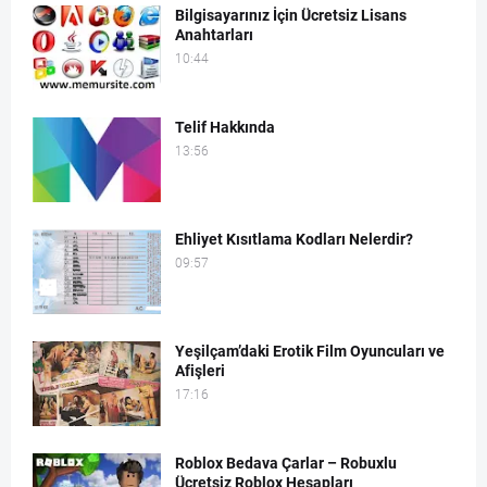
Bilgisayarınız İçin Ücretsiz Lisans
Anahtarları
10:44
Telif Hakkında
13:56
Ehliyet Kısıtlama Kodları Nelerdir?
09:57
Yeşilçam’daki Erotik Film Oyuncuları ve
Afişleri
17:16
Roblox Bedava Çarlar – Robuxlu
Ücretsiz Roblox Hesapları