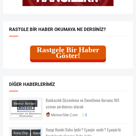
RASTGLE BIR HABER OKUMAYA NE DERSINIZ?
Rastgele Bir Haber
Göster!
DIĞER HABERLERIMIZ
Bankacılık Düzenleme ve Denetleme Kurumu 160
Memur Alımları
uzman yardımcısı alacak
MemurSite.Com
0
Hangi Kombi Daha İyidir? Eşanjör nedir? Eşanjörlü
Konu Dışı
Nasıl