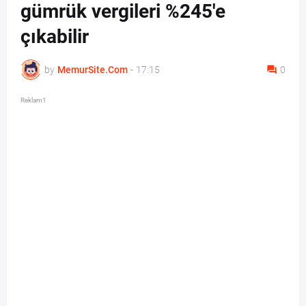
gümrük vergileri %245'e
çıkabilir
by
MemurSite.Com
-
17:15
0
Reklam1