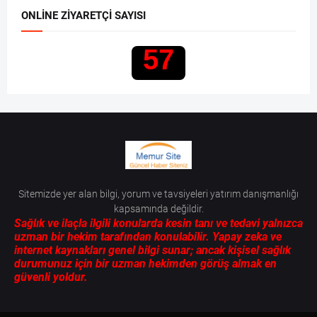
ONLINE ZIYARETÇI SAYISI
57
Sitemizde yer alan bilgi, yorum ve tavsiyeleri yatırım danışmanlığı
kapsamında değildir.
Sağlık ve ilaçla ilgili konularda kesin tanı ve tedavi yalnızca
uzman bir hekim tarafından konulabilir. Yapay zeka ve
internet kaynakları genel bilgi sunar; ancak kişisel sağlık
durumunuz için bir uzman hekimden görüş almak en
güvenli yoldur.