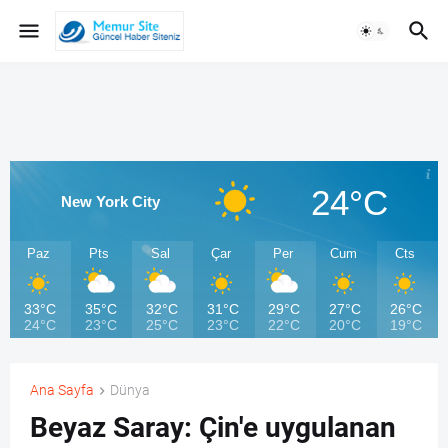
24°C
New York City
Paz
Pts
Sal
Çar
Per
Cum
Cts
33°C
35°C
32°C
31°C
29°C
27°C
26°C
24°C
23°C
25°C
23°C
22°C
20°C
19°C
Ana Sayfa
Dünya
Beyaz Saray: Çin'e uygulanan