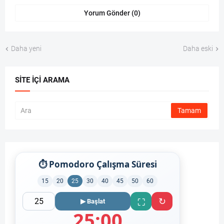
Yorum Gönder (0)
Daha yeni
Daha eski
SITE İÇI ARAMA
⏱ Pomodoro Çalışma Süresi
15
20
25
30
40
45
50
60
↻
⛶
▶ Başlat
25:00