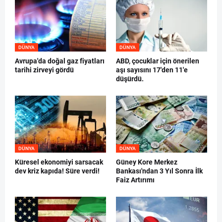
DÜNYA
DÜNYA
Avrupa'da doğal gaz fiyatları
ABD, çocuklar için önerilen
tarihi zirveyi gördü
aşı sayısını 17'den 11'e
düşürdü.
DÜNYA
DÜNYA
Küresel ekonomiyi sarsacak
Güney Kore Merkez
dev kriz kapıda! Süre verdi!
Bankası'ndan 3 Yıl Sonra İlk
Faiz Artırımı