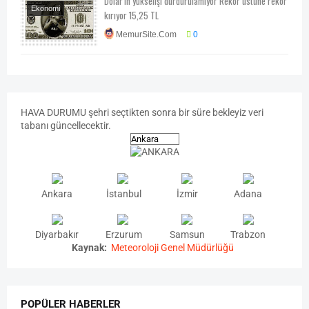
Dolar'ın yükselişi durdurulamıyor Rekor üstüne rekor
Ekonomi
kırıyor 15,25 TL
Ekonomi-Piyasa-
MemurSite.Com
0
Kampanya
HAVA
DURUMU
şehri seçtikten sonra bir süre bekleyiz veri
tabanı güncellecektir.
Ankara
İstanbul
İzmir
Adana
Diyarbakır
Erzurum
Samsun
Trabzon
Kaynak:
Meteoroloji Genel Müdürlüğü
POPÜLER HABERLER