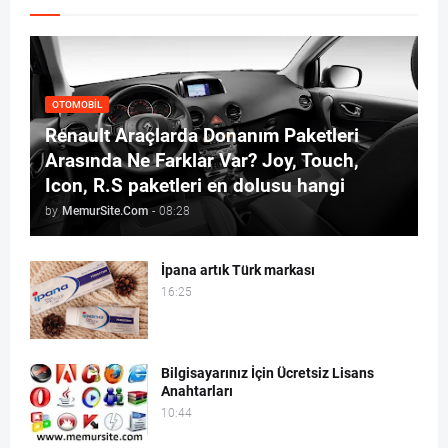
OTOMOBIL
Renault Araçlarda Donanım Paketleri
Arasında Ne Farklar Var? Joy, Touch,
Icon, R.S paketleri en dolusu hangi
by
MemurSite.Com
-
08:28
İpana artık Türk markası
16:25
Bilgisayarınız İçin Ücretsiz Lisans
Anahtarları
10:44