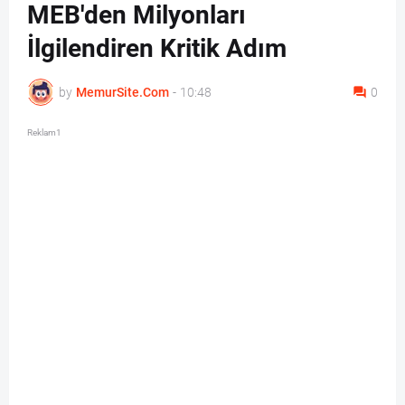
MEB'den Milyonları
İlgilendiren Kritik Adım
by
MemurSite.Com
-
10:48
0
Reklam1