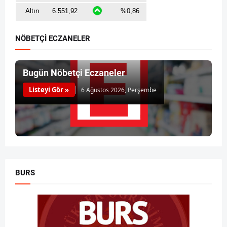
NÖBETÇİ ECZANELER
Bugün Nöbetçi Eczaneler
Listeyi Gör »
6 Ağustos 2026, Perşembe
BURS