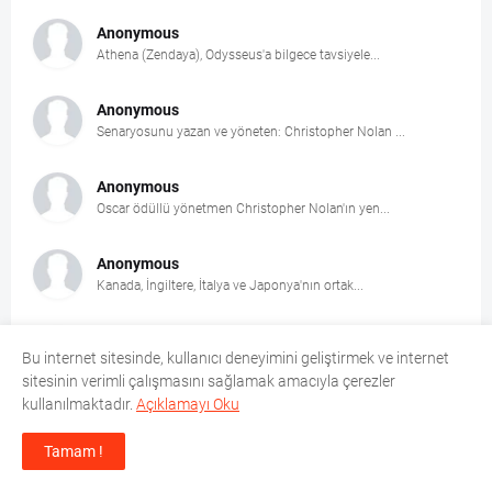
Anonymous
Athena (Zendaya), Odysseus'a bilgece tavsiyele...
Anonymous
Senaryosunu yazan ve yöneten: Christopher Nolan ...
Anonymous
Oscar ödüllü yönetmen Christopher Nolan'ın yen...
Anonymous
Kanada, İngiltere, İtalya ve Japonya'nın ortak...
Anonymous
Bu internet sitesinde, kullanıcı deneyimini geliştirmek ve internet
Aslan payı Shakira'nın Final organizasyonunda ...
sitesinin verimli çalışmasını sağlamak amacıyla çerezler
kullanılmaktadır.
Açıklamayı Oku
Anonymous
Özgür Özel ile birlikte 90’ı aşkın milletvekilinin...
Tamam !