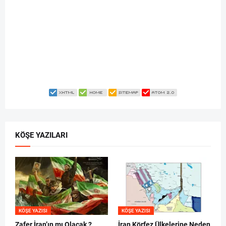
KÖŞE YAZILARI
KÖŞE YAZISI
KÖŞE YAZISI
Zafer İran’ın mı Olacak ?
İran Körfez Ülkelerine Neden