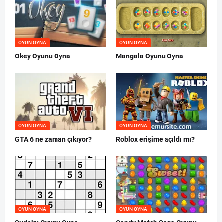
OYUN OYNA
OYUN OYNA
Okey Oyunu Oyna
Mangala Oyunu Oyna
OYUN OYNA
OYUN OYNA
GTA 6 ne zaman çıkıyor?
Roblox erişime açıldı mı?
OYUN OYNA
OYUN OYNA