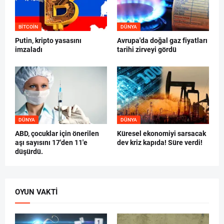
BITCOIN
DÜNYA
Putin, kripto yasasını
Avrupa'da doğal gaz fiyatları
imzaladı
tarihi zirveyi gördü
DÜNYA
DÜNYA
ABD, çocuklar için önerilen
Küresel ekonomiyi sarsacak
aşı sayısını 17'den 11'e
dev kriz kapıda! Süre verdi!
düşürdü.
OYUN VAKTI