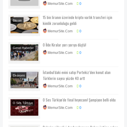
MemurSite.Com
0
15 bin liranın üzerinde kripto varlık transferi için
Bitcoin
kimlik zorunluluğu geldi
Ekonomi
MemurSite.Com
0
Ekonomi-Piyasa-
Kampanya
O İlde Kiralar yarı yarıya düştü!
Genel Haberler
MemurSite.Com
0
İstanbul'daki evini satıp Portekiz’den konut alan
Ekonomi
Türklerin sayısı yüzde 40 artt
Ekonomi-Piyasa-
MemurSite.Com
0
Kampanya
Genel
Haberler
O Ses Türkiye'de final heyecanı! Şampiyon belli oldu
O Ses Türkiye
MemurSite.Com
0
Televizyon
Yarışma
Programları