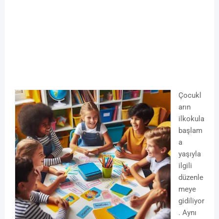
Çocukl
arın
ilkokula
başlam
a
yaşıyla
ilgili
düzenle
meye
gidiliyor
. Aynı