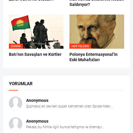
Saldırıyor?
DÜNYA
HER TELDEN
Batı’nın Savaşları ve Kürtler
Polonya Enternasyonal’in
Eski Muhafızları
YORUMLAR
Anonymous
Şüphesiz en sevilen süper kahraman olan Spider-Man...
Anonymous
Pekala, bu filmle ilgili bunca tartışma ve dramayı...