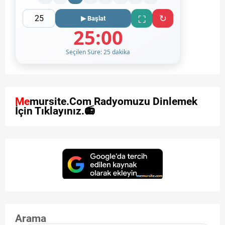
↻
⛶
▶ Başlat
25:00
Seçilen Süre: 25 dakika
M
e
m
u
r
s
i
t
e
.
C
o
m
R
a
d
y
o
m
u
z
u
D
i
n
l
e
m
e
k
İ
ç
i
n
T
ı
k
l
a
y
ı
n
ı
z
.

Arama