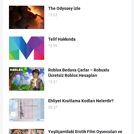
The Odyssey izle
15:03
Telif Hakkında
13:56
Roblox Bedava Çarlar – Robuxlu
Ücretsiz Roblox Hesapları
13:31
Ehliyet Kısıtlama Kodları Nelerdir?
09:57
Yeşilçam’daki Erotik Film Oyuncuları ve