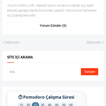
Yorum KURALLARI: Hakaret içerici ve kanuni olarak suç teşkil
edecek paylaşımlarda bulunmak yasaktır. Sorumluluk tamamen
siz ziyaretçilere aittir.
Yorum Gönder (0)
Daha yeni
Daha eski
SITE İÇI ARAMA
⏱ Pomodoro Çalışma Süresi
15
20
25
30
40
45
50
60