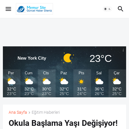
23°C
New York City
Per
Cum
Cts
Paz
Pts
Sal
Çar
32°C
32°C
30°C
32°C
31°C
36°C
32°C
23°C
23°C
23°C
25°C
24°C
26°C
25°C
Ana Sayfa
Eğitim Haberleri
Okula Başlama Yaşı Değişiyor!