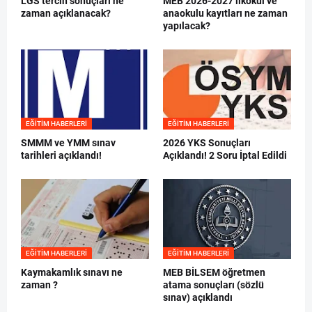
LGS tercih sonuçları ne
MEB 2026-2027 ilkokul ve
zaman açıklanacak?
anaokulu kayıtları ne zaman
yapılacak?
EĞITIM HABERLERI
EĞITIM HABERLERI
SMMM ve YMM sınav
2026 YKS Sonuçları
tarihleri açıklandı!
Açıklandı! 2 Soru İptal Edildi
EĞITIM HABERLERI
EĞITIM HABERLERI
Kaymakamlık sınavı ne
MEB BİLSEM öğretmen
zaman ?
atama sonuçları (sözlü
sınav) açıklandı