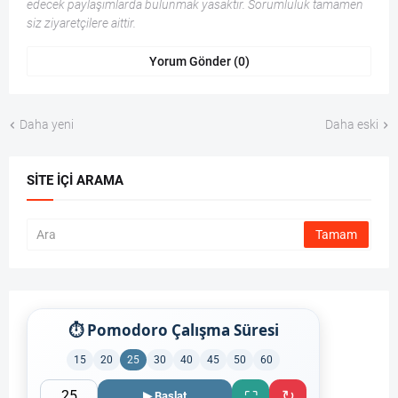
edecek paylaşımlarda bulunmak yasaktır. Sorumluluk tamamen
siz ziyaretçilere aittir.
Yorum Gönder (0)
Daha yeni
Daha eski
SITE İÇI ARAMA
⏱ Pomodoro Çalışma Süresi
15
20
25
30
40
45
50
60
↻
⛶
▶ Başlat