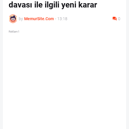
davası ile ilgili yeni karar
by
MemurSite.Com
-
13:18
0
Reklam1