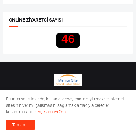
ONLINE ZIYARETÇI SAYISI
46
Sitemizde yer alan bilgi, yorum ve tavsiyeleri yatırım danışmanlığı
Bu internet sitesinde, kullanıcı deneyimini geliştirmek ve internet
kapsamında değildir. Sitemizdeki bilgiler hastalıkların tanı ve
sitesinin verimli çalışmasını sağlamak amacıyla çerezler
tedavisinde kullanılmamalıdır. Sitemizdeki bilgileri uygulamadan
kullanılmaktadır.
Açıklamayı Oku
önce mutlaka doktorunuza danışınız.
Tamam !