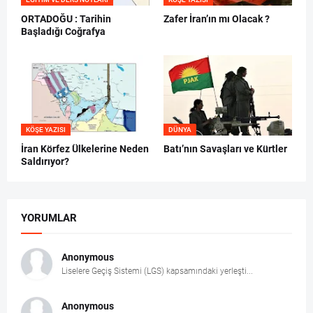
ORTADOĞU : Tarihin
Zafer İran’ın mı Olacak ?
Başladığı Coğrafya
KÖŞE YAZISI
DÜNYA
İran Körfez Ülkelerine Neden
Batı’nın Savaşları ve Kürtler
Saldırıyor?
YORUMLAR
Anonymous
Liselere Geçiş Sistemi (LGS) kapsamındaki yerleşti...
Anonymous