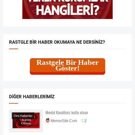
RASTGLE BIR HABER OKUMAYA NE DERSINIZ?
Rastgele Bir Haber
Göster!
DIĞER HABERLERIMIZ
Mevlid Kandiliniz kutlu olsun
Dini Haberler
MemurSite.Com
2
Genel Haberler