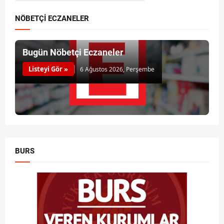
NÖBETÇİ ECZANELER
Bugün Nöbetçi Eczaneler
Listeyi Gör »
6 Ağustos 2026, Perşembe
BURS