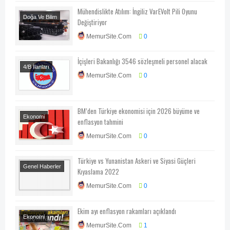
Mühendislikte Atılım: İngiliz VarEVolt Pili Oyunu
Doğa Ve Bilim
Değiştiriyor
Nasıl Yapılır?
MemurSite.Com
0
Teknoloji
Teknoloji-Otomotiv-
İçişleri Bakanlığı 3546 sözleşmeli personel alacak
Program
4/B İlanları
MemurSite.Com
0
Memur Alımları
BM’den Türkiye ekonomisi için 2026 büyüme ve
Ekonomi
enflasyon tahmini
Ekonomi-Piyasa-
MemurSite.Com
0
Kampanya
Türkiye vs Yunanistan Askeri ve Siyasi Güçleri
Genel Haberler
Kıyaslama 2022
Siyaset
MemurSite.Com
0
Ekim ayı enflasyon rakamları açıklandı
Ekonomi
MemurSite.Com
1
Ekonomi-Piyasa-