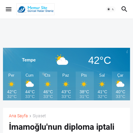
42°C
Tempe
Per
Cum
Cts
Paz
Pts
Sal
Çar
42°C
44°C
46°C
43°C
38°C
41°C
40°C
32°C
33°C
33°C
33°C
31°C
32°C
33°C
Ana Sayfa
Siyaset
İmamoğlu'nun diploma iptali