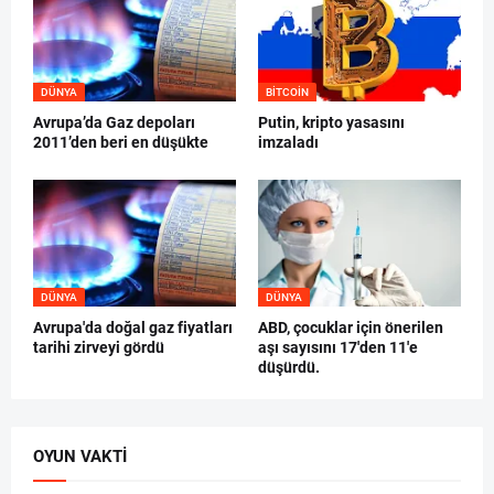
DÜNYA
BITCOIN
Avrupa’da Gaz depoları
Putin, kripto yasasını
2011’den beri en düşükte
imzaladı
DÜNYA
DÜNYA
Avrupa'da doğal gaz fiyatları
ABD, çocuklar için önerilen
tarihi zirveyi gördü
aşı sayısını 17'den 11'e
düşürdü.
OYUN VAKTI