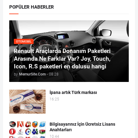
POPÜLER HABERLER
OTOMOBIL
Renault Araçlarda Donanım Paketleri
Arasında Ne Farklar Var? Joy, Touch,
Icon, R.S paketleri en dolusu hangi
by
MemurSite.Com
-
08:28
İpana artık Türk markası
16:25
Bilgisayarınız İçin Ücretsiz Lisans
Anahtarları
10:44