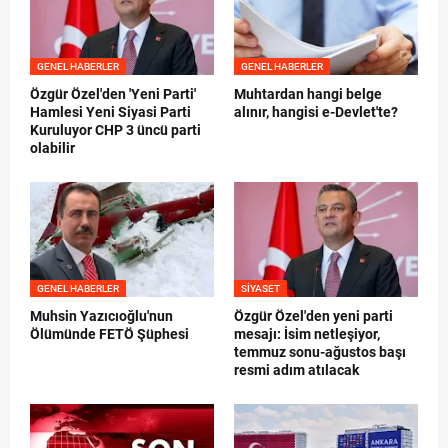
GENEL HABERLER
GENEL HABERLER
Özgür Özel'den 'Yeni Parti'
Muhtardan hangi belge
Hamlesi Yeni Siyasi Parti
alınır, hangisi e-Devlet'te?
Kuruluyor CHP 3 üncü parti
olabilir
GENEL HABERLER
SIYASET
Muhsin Yazıcıoğlu'nun
Özgür Özel'den yeni parti
Ölümünde FETÖ Şüphesi
mesajı: İsim netleşiyor,
temmuz sonu-ağustos başı
resmi adım atılacak