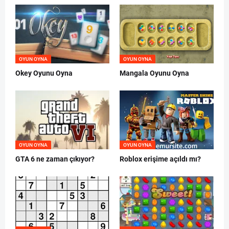
OYUN OYNA
OYUN OYNA
Okey Oyunu Oyna
Mangala Oyunu Oyna
OYUN OYNA
OYUN OYNA
GTA 6 ne zaman çıkıyor?
Roblox erişime açıldı mı?