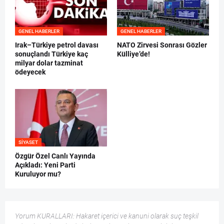
GENEL HABERLER
GENEL HABERLER
Irak–Türkiye petrol davası
NATO Zirvesi Sonrası Gözler
sonuçlandı Türkiye kaç
Külliye’de!
milyar dolar tazminat
ödeyecek
SIYASET
Özgür Özel Canlı Yayında
Açıkladı: Yeni Parti
Kuruluyor mu?
Yorum KURALLARI: Hakaret içerici ve kanuni olarak suç teşkil