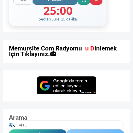
25:00
Seçilen Süre: 25 dakika
M
e
m
u
r
s
i
t
e
.
C
o
m
R
a
d
y
o
m
u
z
u
D
i
n
l
e
m
e
k
İ
ç
i
n
T
ı
k
l
a
y
ı
n
ı
z
.

Arama