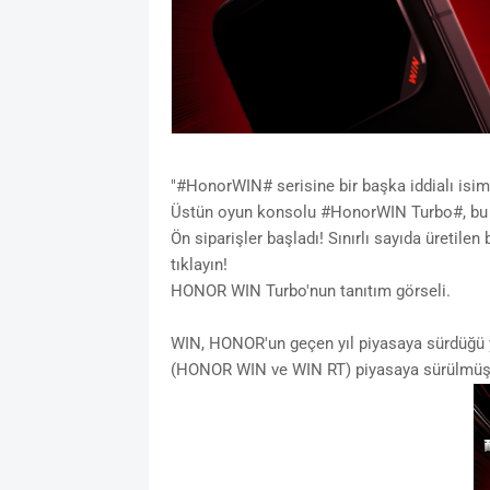
"#HonorWIN# serisine bir başka iddialı isim 
Üstün oyun konsolu #HonorWIN Turbo#, bu a
Ön siparişler başladı! Sınırlı sayıda üretile
tıklayın!
HONOR WIN Turbo'nun tanıtım görseli.
WIN, HONOR'un geçen yıl piyasaya sürdüğü yen
(HONOR WIN ve WIN RT) piyasaya sürülmüşke