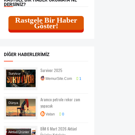
DERSINIZ?
Rastgele Bir Haber
Göster!
DIĞER HABERLERIMIZ
Survivor 2025
Survivor
MemurSite.Com
1
Televizyon
Aramco petrole rekor zam
Dünya
yapacak
Ekonomi
Vatan
0
Otomobil
BİM 6 Mart 2026 Aktüel
Aktüel Ürünler
Ürünler Kataloğu