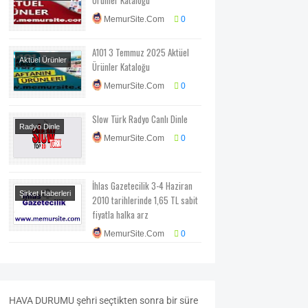
MemurSite.Com
0
A101 3 Temmuz 2025 Aktüel
Aktüel Ürünler
Ürünler Kataloğu
MemurSite.Com
0
Slow Türk Radyo Canlı Dinle
Radyo Dinle
MemurSite.Com
0
İhlas Gazetecilik 3-4 Haziran
Şirket Haberleri
2010 tarihlerinde 1,65 TL sabit
fiyatla halka arz
MemurSite.Com
0
HAVA
DURUMU
şehri seçtikten sonra bir süre