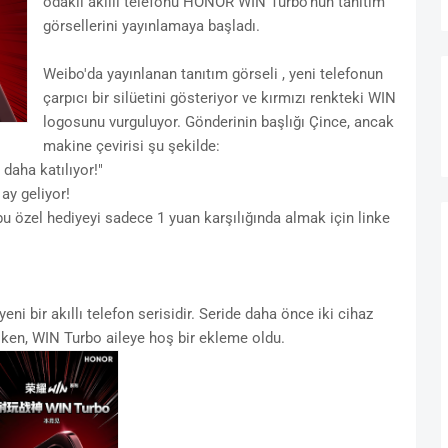
odaklı akıllı telefonu HONOR WIN Turbo'nun tanıtım
görsellerini yayınlamaya başladı.
Weibo'da yayınlanan tanıtım görseli , yeni telefonun
çarpıcı bir silüetini gösteriyor ve kırmızı renkteki WIN
logosunu vurguluyor. Gönderinin başlığı Çince, ancak
makine çevirisi şu şekilde:
daha katılıyor!"
y geliyor!
n bu özel hediyeyi sadece 1 yuan karşılığında almak için linke
i bir akıllı telefon serisidir. Seride daha önce iki cihaz
n, WIN Turbo aileye hoş bir ekleme oldu.