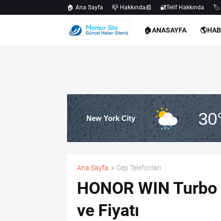
🏠 Ana Sayfa
📪 Hakkında📰
🔐Telif Hakkında
🏷️
🏠ANASAYFA
🌎HA
30
New York City
Ana Sayfa
Cep Telefonları
HONOR WIN Turbo O
ve Fiyatı