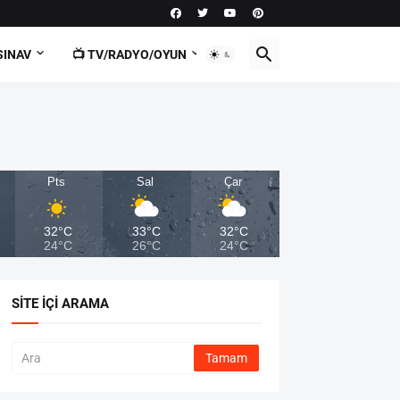
SINAV
📺 TV/RADYO/OYUN
Pts
Sal
Çar
32°C
33°C
32°C
24°C
26°C
24°C
SITE İÇI ARAMA