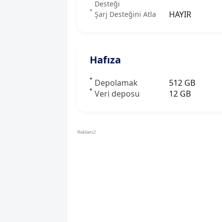
Desteği
HAYIR
Şarj Desteğini Atla
Hafıza
Depolamak
512 GB
Veri deposu
12 GB
Reklam2