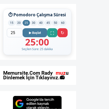
⏱ Pomodoro Çalışma Süresi
15
20
25
30
40
45
50
60
↻
⛶
▶ Başlat
25:00
Seçilen Süre: 25 dakika
M
e
m
u
r
s
i
t
e
.
C
o
m
R
a
d
y
o
m
u
z
u
D
i
n
l
e
m
e
k
İ
ç
i
n
T
ı
k
l
a
y
ı
n
ı
z
.
