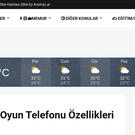
 Site Haritası (Site İçi Arama) 🌿
BER
👨🏻‍💼MEMUR
🧐 DIĞER KONULAR
✍️ EĞITIM/
Per
Cum
Cts
Paz
°C
31°C
31°C
31°C
32°C
24°C
24°C
23°C
23°C
yun Telefonu Özellikleri