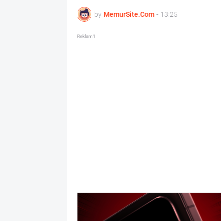
by
MemurSite.Com
-
13:25
Reklam1