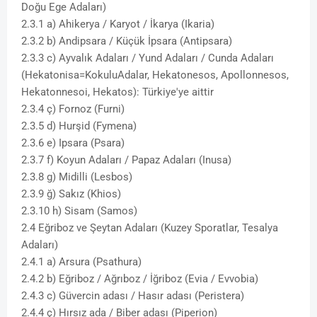
Doğu Ege Adaları)
2.3.1 a) Ahikerya / Karyot / İkarya (Ikaria)
2.3.2 b) Andipsara / Küçük İpsara (Antipsara)
2.3.3 c) Ayvalık Adaları / Yund Adaları / Cunda Adaları
(Hekatonisa=KokuluAdalar, Hekatonesos, Apollonnesos,
Hekatonnesoi, Hekatos): Türkiye'ye aittir
2.3.4 ç) Fornoz (Furni)
2.3.5 d) Hurşid (Fymena)
2.3.6 e) Ipsara (Psara)
2.3.7 f) Koyun Adaları / Papaz Adaları (Inusa)
2.3.8 g) Midilli (Lesbos)
2.3.9 ğ) Sakız (Khios)
2.3.10 h) Sisam (Samos)
2.4 Eğriboz ve Şeytan Adaları (Kuzey Sporatlar, Tesalya
Adaları)
2.4.1 a) Arsura (Psathura)
2.4.2 b) Eğriboz / Ağrıboz / İğriboz (Evia / Evvobia)
2.4.3 c) Güvercin adası / Hasır adası (Peristera)
2.4.4 ç) Hırsız ada / Biber adası (Piperion)