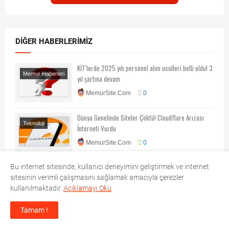
DIĞER HABERLERIMIZ
KİT'lerde 2025 yılı personel alım usulleri belli oldu! 3
Memur Haberleri
yıl şartına devam
Memur
MemurSite.Com
0
Mevzuatları
Dünya Genelinde Siteler Çöktü! Cloudflare Arızası
Teknoloji
İnterneti Vurdu
Teknoloji-Otomotiv-
MemurSite.Com
0
Program
LPG’ye 2 lira zam yolda
Bu internet sitesinde, kullanıcı deneyimini geliştirmek ve internet
Ekonomi
sitesinin verimli çalışmasını sağlamak amacıyla çerezler
MemurSite.Com
0
Otomobil
kullanılmaktadır.
Açıklamayı Oku
Tamam !
Zuhal Topal'la Sofrada Son Bölüm İzle
Televizyon