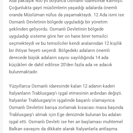
Ada yaklaşık 400 yıl boyunca Osmanlı idaresinde kalmıştı.
Çoğunlukta gayri müslimlerin yaşadığı adalarda önemli
oranda Müslüman nüfus da yaşamaktaydı. 12 Ada ismi ise
Osmanlı Devletinin bölgede uyguladığı bir yönetim
şeklinden geliyordu. Osmanlı Devletinin bölgede
uyguladığı sisteme göre her on hane birer temsilci
seçmekteydi ve bu temsilciler kendi aralarından 12 kişilik
bir ihtiyar heyeti seçerdi. Bölgedeki adaların önemli
derecede büyük adaların sayısı sayıldığında 14 ada
küçükleri de dahil edilirse 20’den fazla ada ve adacık
bulunmaktadır.
Yüzyıllarca Osmanlı idaresinde kalan 12 adanın kaderi
İtalyanların Trablusgarp’ı işgal etmesinin ardından değişti.
İtalyanlar Trablusgarp’ın işgalinde başarılı olamayınca
Osmanlı Devletini barışa zorlamak kısacası masa başında
Trablusgarp’ı almak için Ege denizinde bulunan bu adaları
işgal etti. Osmanlı Devleti ise her an başlaması muhtemel
Balkan savaşını da dikkate alarak İtalyanlarla antlaşma