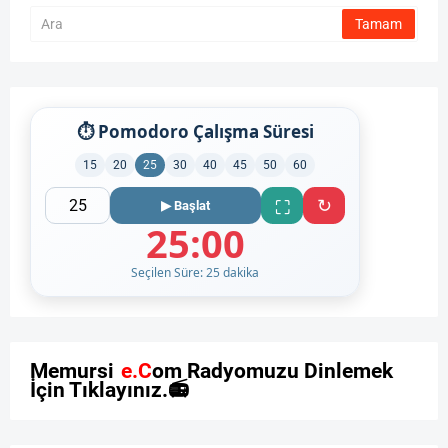
⏱ Pomodoro Çalışma Süresi
15
20
25
30
40
45
50
60
↻
⛶
▶ Başlat
25:00
Seçilen Süre: 25 dakika
M
e
m
u
r
s
i
t
e
.
C
o
m
R
a
d
y
o
m
u
z
u
D
i
n
l
e
m
e
k
İ
ç
i
n
T
ı
k
l
a
y
ı
n
ı
z
.
