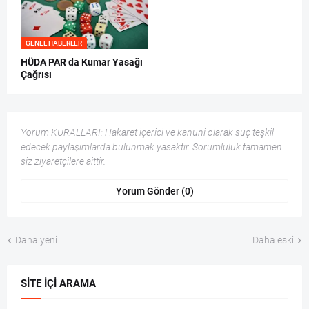
GENEL HABERLER
HÜDA PAR da Kumar Yasağı
Çağrısı
Yorum KURALLARI: Hakaret içerici ve kanuni olarak suç teşkil
edecek paylaşımlarda bulunmak yasaktır. Sorumluluk tamamen
siz ziyaretçilere aittir.
Yorum Gönder (0)
Daha yeni
Daha eski
SITE İÇI ARAMA