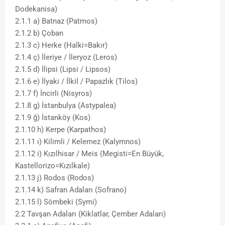
Dodekanisa)
2.1.1 a) Batnaz (Patmos)
2.1.2 b) Çoban
2.1.3 c) Herke (Halki=Bakır)
2.1.4 ç) İleriye / İleryoz (Leros)
2.1.5 d) İlipsi (Lipsi / Lipsos)
2.1.6 e) İlyaki / İlkil / Papazlık (Tilos)
2.1.7 f) İncirli (Nisyros)
2.1.8 g) İstanbulya (Astypalea)
2.1.9 ğ) İstanköy (Kos)
2.1.10 h) Kerpe (Karpathos)
2.1.11 ı) Kilimli / Kelemez (Kalymnos)
2.1.12 i) Kızılhisar / Meis (Megisti=En Büyük,
Kastellorizo=Kızılkale)
2.1.13 j) Rodos (Rodos)
2.1.14 k) Safran Adaları (Sofrano)
2.1.15 l) Sömbeki (Symi)
2.2 Tavşan Adaları (Kiklatlar, Çember Adaları)