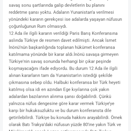
savaş sonu şartlarında galip devletlerin bu planını
reddetme şansı yoktu. Adaların Yunanistan’a verilmesi
yönündeki kararın gerekçesi ise adalarda yaşayan nüfusun
çoğunluğunun Rum olmasıydı.
12 Ada ile ilgili kararın verildiği Paris Barış Konferansına
aslında Türkiye de resmen davet edilmişti. Ancak İsmet
İnönü’nün başkanlığında toplanan hükümet konferansa
katılmama yönünde bir karar aldı.İnönü savaşa girmeyen
Türkiye'nin savaş sonunda herhangi bir çıkar peşinde
koşmayacağını ifade ediyordu. Bu durum 12 Ada ile ilgili
alınan kararların tam da Yunanistan’ın istediği şekilde
çıkmasına sebep oldu. Halbuki konferansa bir Türk heyeti
katılmış olsa idi en azından Ege kıyılarına çok yakın
adalardan bazılarının alınma şansı doğabilirdi. Çünkü
yalnızca nüfus dengesine göre karar vermek Türkiye’ye
karşı bir hukuksuzluktu ve bu durum konferansta dile
getirilebilirdi. Türkiye bu konuda hakkını arayabilirdi. Örnek
olarak Batı Trakya’daki nüfusun yüzde 80’ine yakın Türk ve