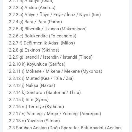
2.2.1 a) Anafiye (Anafi)
2.2.2 b) Andıra (Andros)
2.2.3 c) Aniye / Ünye / Enye / İnoz / Niyoz (Ios)
2.2.4 ç) Bara / Para (Paros)
2.2.5 d) Bibercik / Uzunca (Makronisos)
2.2.6 e) Bolukendire (Folegandros)
2.2.7 f) Değirmenlik Adası (Milos)
2.2.8 g) Eskinos (Sikinos)
2.2.9 ğ) İstendil / İstendin / İstandil (Tinos)
2.2.10 h) Koyunluca (Serifos)
2.2.11 ı) Mökene / Mikene / Mekene (Mykonos)
2.2.12 i) Mürted (Kea / Tzia / Zia)
2.2.13 j) Nakşa (Naxos)
2.2.14 k) Santoron (Santorini / Thira)
2.2.15 l) Sire (Syros)
2.2.16 m) Termiye (Kythnos)
2.2.17 n) Yamurgi / Mırgır / Yumurgi (Amorgos)
2.2.18 o) Yavuzca (Sifnos)
2.3 Saruhan Adaları (Doğu Sporatlar, Batı Anadolu Adaları,