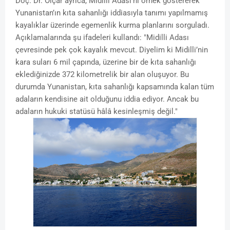
Doç. Dr. Olçar ayrıca, Midilli Adası'nı örnek göstererek
Yunanistan’ın kıta sahanlığı iddiasıyla tanımı yapılmamış
kayalıklar üzerinde egemenlik kurma planlarını sorguladı.
Açıklamalarında şu ifadeleri kullandı: "Midilli Adası
çevresinde pek çok kayalık mevcut. Diyelim ki Midilli’nin
kara suları 6 mil çapında, üzerine bir de kıta sahanlığı
eklediğinizde 372 kilometrelik bir alan oluşuyor. Bu
durumda Yunanistan, kıta sahanlığı kapsamında kalan tüm
adaların kendisine ait olduğunu iddia ediyor. Ancak bu
adaların hukuki statüsü hâlâ kesinleşmiş değil."