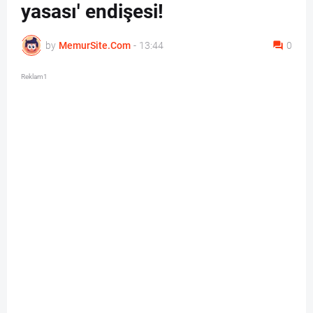
yasası' endişesi!
by
MemurSite.Com
-
13:44
0
Reklam1