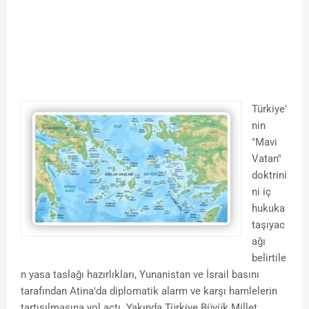
Türkiye'
nin
"Mavi
Vatan"
doktrini
ni iç
hukuka
taşıyac
ağı
belirtile
n yasa taslağı hazırlıkları, Yunanistan ve İsrail basını
tarafından Atina'da diplomatik alarm ve karşı hamlelerin
tartışılmasına yol açtı. Yakında Türkiye Büyük Millet