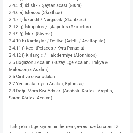
2.4.5 d) İblislik / Şeytan adası (Giura)
2.4.6 e) İskados (Skiathos)
2.4.7 f) İskandil / Nergiscik (Skantzura)
2.4.8 g) İskapolos / İşkapolos (Skopelos)
2.4.9 ğ) İskiri (Skyros)
2.4.10 h) Kardaşlar / Defliye (Adelfi / Adelfopulo)
2.4.11 ı) Keçi (Pelagos / Kyra Panagia)
2.4.12 i) Kırlangıç / Halodermiye (Alonnisos)
2.5 Boğazönü Adaları (Kuzey Ege Adaları, Trakya &
Makedonya Adaları)
2.6 Girit ve civar adaları
2.7 Yediadalar (İyon Adaları, Eptanisa)
2.8 Doğu Mora Kıyı Adaları (Anabolu Körfezi, Argolis,
Saron Körfezi Adaları)
Türkiye’nin Ege kıyılarının hemen çevresinde bulunan 12