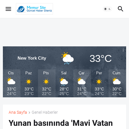
33°C
New York City
Cts
Paz
Pts
Sal
Çar
Per
Cum
33°C
33°C
32°C
28°C
31°C
33°C
30°C
24°C
23°C
22°C
25°C
24°C
24°C
22°C
Ana Sayfa
Genel Haberler
Yunan basınında 'Mavi Vatan