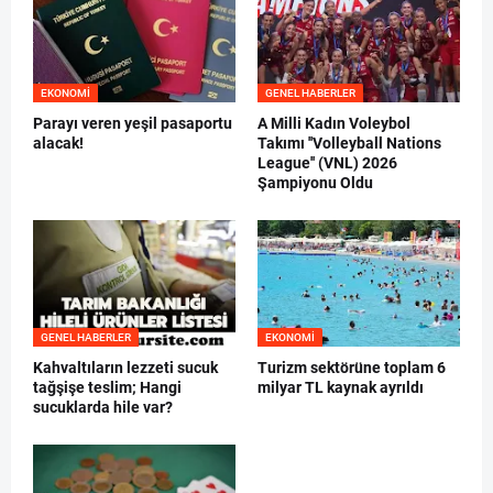
EKONOMI
GENEL HABERLER
Parayı veren yeşil pasaportu
A Milli Kadın Voleybol
alacak!
Takımı ''Volleyball Nations
League'' (VNL) 2026
Şampiyonu Oldu
GENEL HABERLER
EKONOMI
Kahvaltıların lezzeti sucuk
Turizm sektörüne toplam 6
tağşişe teslim; Hangi
milyar TL kaynak ayrıldı
sucuklarda hile var?