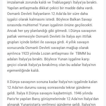
imzalamak zorunda kaldı ve Trablusgarp’ı İtalya’ya bıraktı.
Yapılan antlaşmada dikkat çekici bir madde daha vardı.
Osmanlı Devleti İtalyanların 12 Ada’da bir süre daha
işgalci olarak kalmasını istedi. Böylece Balkan Savaşı
sırasında muhtemel Yunan işgalinin önüne geçilecekti.
Ancak her şey planlandığı gibi gitmedi. I.Dünya savaşının
patlak vermesiyle Osmanlı Devleti ile İtalya ayrı ittifak
grupları içinde birbiri ile savaşa girdi. 4 yıllık savaşın
sonucunda Osmanlı Devleti savaştan mağlup olarak
ayrılınca 1923 yılında Lozan antlaşması ile TBMM bu
adaları İtalya’ya bıraktı. Böylece Yunan işgaline karşı
geçici olarak İtalya’ya bırakılmış olan bu adalar İtalya’nın
egemenliğinde kaldı.
II.Dünya savaşının sonuna kadar İtalya’nın işgalinde kalan
12 Ada’nın durumu savaş sonrasında tekrar gündeme
geldi. İtalya II.Dünya savaşını kaybetmişti. 1946 yılında
Paris’te yapılan Barış görüşmelerinde 12 Ada’nın İtalya’dan
alınarak Yunanistan’a verilmesi gündeme geldi. İtalya’nın