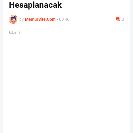
Hesaplanacak
by
MemurSite.Com
-
09:46
0
Reklam1