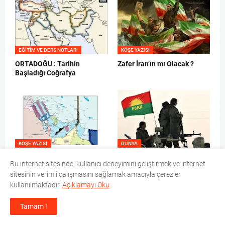
EĞITIM VE DERS NOTLARI
KÖŞE YAZISI
ORTADOĞU : Tarihin
Zafer İran’ın mı Olacak ?
Başladığı Coğrafya
KÖŞE YAZISI
DÜNYA
İran Körfez Ülkelerine Neden
Batı’nın Savaşları ve Kürtler
Bu internet sitesinde, kullanıcı deneyimini geliştirmek ve internet
Saldırıyor?
sitesinin verimli çalışmasını sağlamak amacıyla çerezler
kullanılmaktadır.
Açıklamayı Oku
YORUMLAR
Tamam !