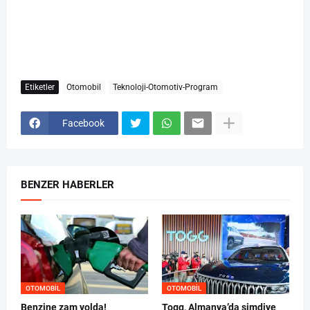
Etiketler
Otomobil
Teknoloji-Otomotiv-Program
Facebook
BENZER HABERLER
OTOMOBIL
OTOMOBIL
Benzine zam yolda!
Togg, Almanya’da şimdiye