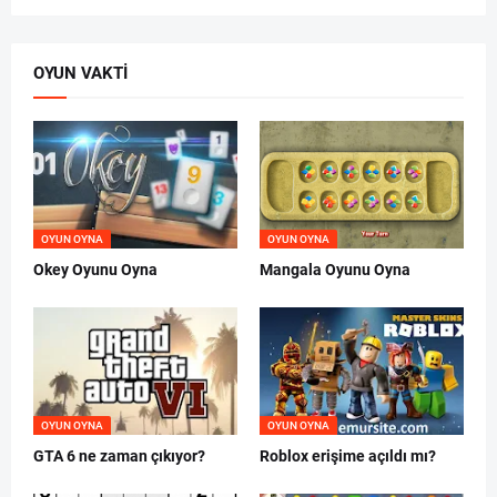
OYUN VAKTI
OYUN OYNA
OYUN OYNA
Okey Oyunu Oyna
Mangala Oyunu Oyna
OYUN OYNA
OYUN OYNA
GTA 6 ne zaman çıkıyor?
Roblox erişime açıldı mı?