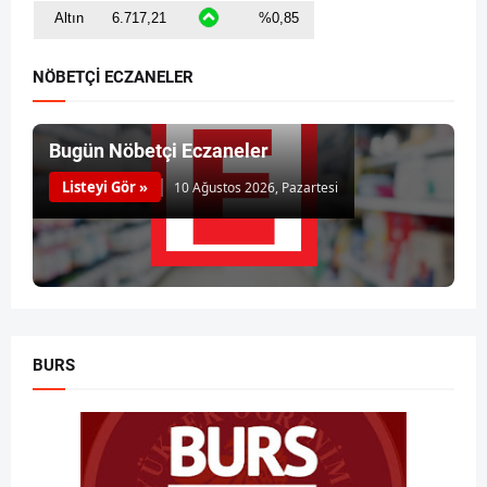
NÖBETÇİ ECZANELER
Bugün Nöbetçi Eczaneler
Listeyi Gör »
10 Ağustos 2026, Pazartesi
BURS