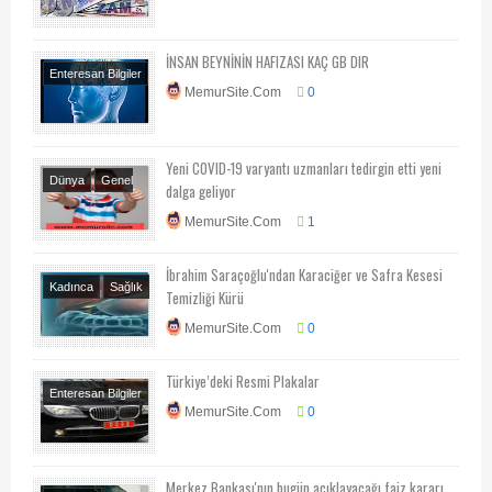
Kampanya
İNSAN BEYNİNİN HAFIZASI KAÇ GB DIR
Enteresan Bilgiler
MemurSite.Com
0
Her Telden
Yeni COVID-19 varyantı uzmanları tedirgin etti yeni
Dünya
Genel
dalga geliyor
Haberler
Konu
MemurSite.Com
1
Dışı
Sağlık
İbrahim Saraçoğlu'ndan Karaciğer ve Safra Kesesi
Kadınca
Sağlık
Temizliği Kürü
MemurSite.Com
0
Türkiye’deki Resmi Plakalar
Enteresan Bilgiler
MemurSite.Com
0
Her Telden
Otomobil
Merkez Bankası'nın bugün açıklayacağı faiz kararı