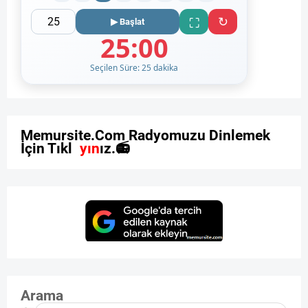
↻
⛶
▶ Başlat
25:00
Seçilen Süre: 25 dakika
M
e
m
u
r
s
i
t
e
.
C
o
m
R
a
d
y
o
m
u
z
u
D
i
n
l
e
m
e
k
İ
ç
i
n
T
ı
k
l
a
y
ı
n
ı
z
.

Arama