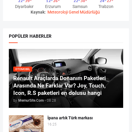
Diyarbakır
Erzurum
Samsun
Trabzon
Kaynak:
Meteoroloji Genel Müdürlüğü
POPÜLER HABERLER
OTOMOBIL
Renault Araçlarda Donanım Paketleri
Arasında Ne Farklar Var? Joy, Touch,
Icon, R.S paketleri en dolusu hangi
by
MemurSite.Com
-
08:28
İpana artık Türk markası
16:25