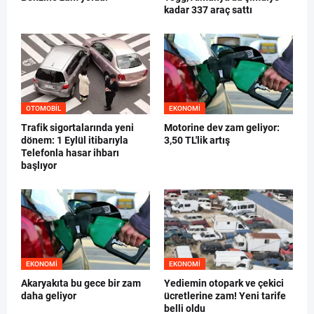
kadar 337 araç sattı
OTOMOBIL
EKONOMI
Trafik sigortalarında yeni
Motorine dev zam geliyor:
dönem: 1 Eylül itibarıyla
3,50 TL'lik artış
Telefonla hasar ihbarı
başlıyor
EKONOMI
EKONOMI
Akaryakıta bu gece bir zam
Yediemin otopark ve çekici
daha geliyor
ücretlerine zam! Yeni tarife
belli oldu