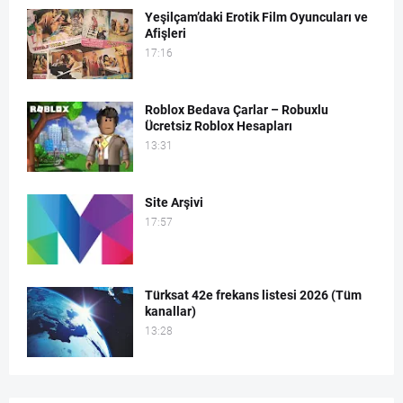
Yeşilçam’daki Erotik Film Oyuncuları ve
Afişleri
17:16
Roblox Bedava Çarlar – Robuxlu
Ücretsiz Roblox Hesapları
13:31
Site Arşivi
17:57
Türksat 42e frekans listesi 2026 (Tüm
kanallar)
13:28