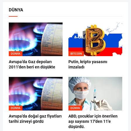
DÜNYA
DÜNYA
BITCOIN
Avrupa’da Gaz depoları
Putin, kripto yasasını
2011’den beri en düşükte
imzaladı
DÜNYA
DÜNYA
Avrupa'da doğal gaz fiyatları
ABD, çocuklar için önerilen
tarihi zirveyi gördü
aşı sayısını 17'den 11'e
düşürdü.