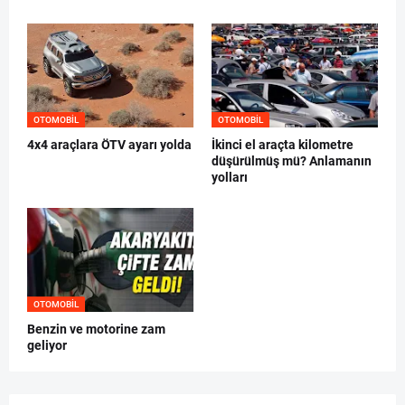
OTOMOBIL
OTOMOBIL
4x4 araçlara ÖTV ayarı yolda
İkinci el araçta kilometre
düşürülmüş mü? Anlamanın
yolları
OTOMOBIL
Benzin ve motorine zam
geliyor