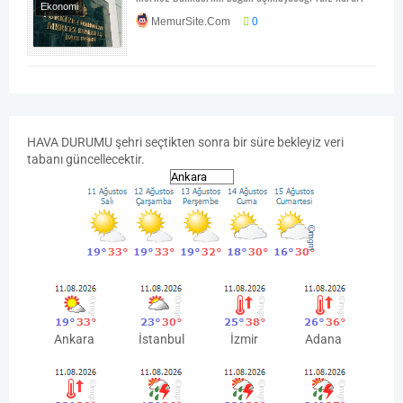
Ekonomi
MemurSite.Com
0
Ekonomi-Piyasa-
Kampanya
HAVA
DURUMU
şehri seçtikten sonra bir süre bekleyiz veri
tabanı güncellecektir.
Ankara
İstanbul
İzmir
Adana