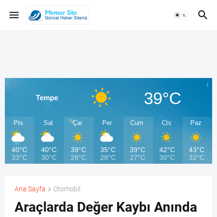
39°C
Tempe
Pts
Sal
Çar
Per
Cum
Cts
Paz
40°C
40°C
39°C
35°C
39°C
42°C
43°C
33°C
30°C
28°C
28°C
27°C
30°C
32°C
Ana Sayfa
Otomobil
Araçlarda Değer Kaybı Anında