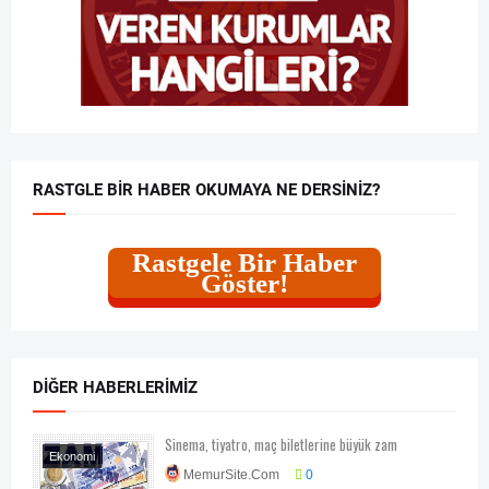
RASTGLE BIR HABER OKUMAYA NE DERSINIZ?
Rastgele Bir Haber
Göster!
DIĞER HABERLERIMIZ
Sinema, tiyatro, maç biletlerine büyük zam
Ekonomi
MemurSite.Com
0
Ekonomi-Piyasa-