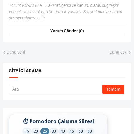
Yorum KURALLARI: Hakaret içerici ve kanuni olarak suç teşkil
edecek paylaşımlarda bulunmak yasaktır. Sorumluluk tamamen
siz ziyaretçilere aittir.
Yorum Gönder (0)
Daha yeni
Daha eski
SITE İÇI ARAMA
⏱ Pomodoro Çalışma Süresi
15
20
25
30
40
45
50
60