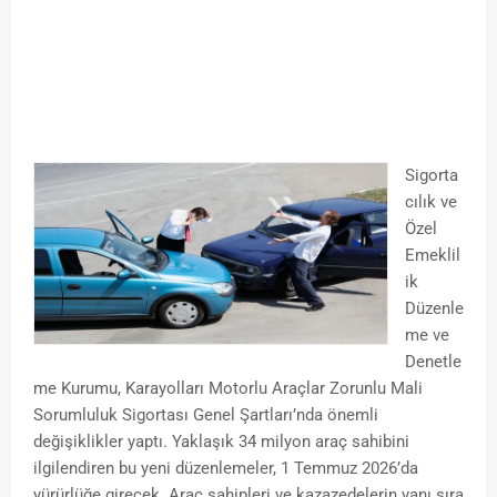
Sigorta
cılık ve
Özel
Emeklil
ik
Düzenle
me ve
Denetle
me Kurumu, Karayolları Motorlu Araçlar Zorunlu Mali
Sorumluluk Sigortası Genel Şartları’nda önemli
değişiklikler yaptı. Yaklaşık 34 milyon araç sahibini
ilgilendiren bu yeni düzenlemeler, 1 Temmuz 2026’da
yürürlüğe girecek. Araç sahipleri ve kazazedelerin yanı sıra